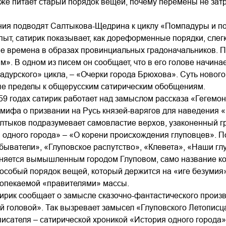
 же питает старый порядок вещей, почему перемены не зат
ия подводят Салтыкова-Щедрина к циклу «Помпадуры и по
пыт, сатирик показывает, как дореформенные порядки, сле
времена в образах провинциальных градоначальников. Пис
м». В одном из писем он сообщает, что в его голове начин
дурского» цикла, – «Очерки города Брюхова». Суть нового
е пределы к общерусским сатирическим обобщениям.
9 годах сатирик работает над замыслом рассказа «Гегемони
мифа о призвании на Русь князей-варягов для наведения «
тыков подразумевает самовластие верхов, узаконенный гр
 одного города» – «О корени происхождения глуповцев». Поз
ыватели», «Глуповское распутство», «Клевета», «Наши гл
еняется вымышленным городом Глуповом, само название ко
 особый порядок вещей, который держится на «иге безумия»
 опекаемой «правителями» массы.
тирик сообщает о замысле сказочно-фантастического произв
 головой». Так вызревает замысел «Глуповского Летописц
исателя – сатирической хроникой «История одного города»