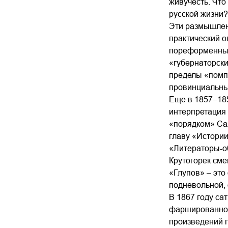
живучесть. Что
русской жизни?
Эти размышлен
практический о
пореформенные 
«губернаторски
пределы «помпа
провинциальны
Еще в 1857–185
интерпретация 
«порядком» Сал
главу «Истории
«Литераторы-об
Крутогорек см
«Глупов» – это
подневольной,
В 1867 году са
фаршированной
произведений п