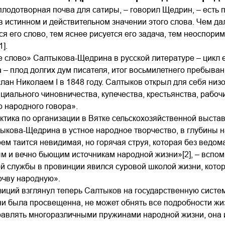
лодотворная почва для сатиры, – говорил Щедрин, – есть п
 истинном и действительном значении этого слова. Чем дал
ся его слово, тем яснее рисуется его задача, тем неоспори
].
 слово» Салтыкова-Щедрина в русской литературе – цикл е
та – плод долгих дум писателя, итог восьмилетнего пребыван
слан Николаем I в 1848 году. Салтыков открыл для себя низ
циального чиновничества, купечества, крестьянства, рабо
 народного говора».
тика по организации в Вятке сельскохозяйственной выставк
ыкова-Щедрина в устное народное творчество, в глубины 
оем таится невидимая, но горячая струя, которая без ведо
 и вечно бьющим источникам народной жизни»[2], – вспоми
й службы в провинции явился суровой школой жизни, кото
очву народную».
иций взглянул теперь Салтыков на государственную систем
 ни была просвещенна, не может обнять все подробности жиз
авлять многоразличными пружинами народной жизни, она и