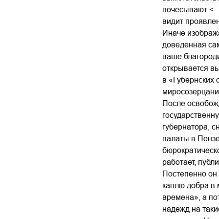
почесывают <…>
видит проявлен
Иначе изобража
доведенная сам
ваше благороди
открывается вы
в «Губернских 
миросозерцания
После освобожд
государственну
губернатора, с
палаты в Пензе
бюрократическ
работает, публ
Постепенно он 
каплю добра в
времена», а по
надежд на таки