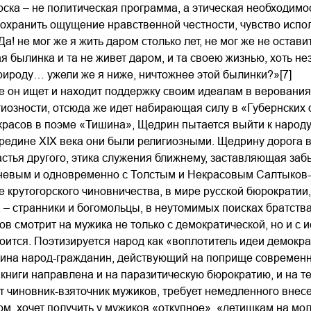
рска – не политическая программа, а этическая необходимо
хранить ощущение нравственной честности, чувство испол
а! не мог же я жить даром столько лет, не мог же не остави
я былинка и та не живет даром, и та своею жизнью, хоть н
ироду… ужели же я ниже, ничтожнее этой былинки?»[7]
е он ищет и находит поддержку своим идеалам в верования
иозности, отсюда же идет набирающая силу в «Губернских
красов в поэме «Тишина», Щедрин пытается выйти к народ
редине XIX века они были религиозными. Щедрину дорога в
астья другого, этика служения ближнему, заставляющая забы
невым и одновременно с Толстым и Некрасовым Салтыков-Щ
е крутогорского чиновничества, в мире русской бюрократии
 – странники и богомольцы, в неутомимых поисках братств
в смотрит на мужика не только с демократической, но и с 
оится. Поэтизируется народ как «воплотитель идеи демокр
ина народ-гражданин, действующий на поприще современно
 книги направлена и на паразитическую бюрократию, и на
т чиновник-взяточник мужиков, требует немедленного внес
м, хочет получить у мужиков «откупное», «детишкам на мо