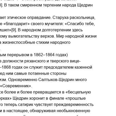
8]. В таком смиренном терпении народа Щедрин
ает этическое оправдание. Старуха раскольница,
е «благодарит» своего мучителя: «Спасибо тебе,
лишил»[9]. В народном долготерпении здесь
ному вымогательству верхов. Мир народной жизни
на жизнеспособные стихии народного
.
ным перерывом в 1862–1864 годах)
в должности рязанского и тверского вице-
4–1868 годах он служит председателем казенной
еред ним самые потаенные стороны
низм. Одновременно Салтыков-Щедрин много
а «Современник».
се более и более превращается в «бесцельную
черках» Щедрин хоронит в финале «прошлые
о теперь сатирик чувствует преждевременность
рни в настоящее, обнаруживая необыкновенную