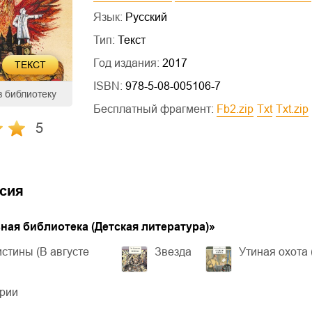
Язык:
Русский
Тип:
Текст
Год издания:
2017
ТЕКСТ
ISBN:
978-5-08-005106-7
в библиотеку
Бесплатный фрагмент:
fb2.zip
txt
txt.zip
5
сия
ая библиотека (Детская литература)
»
стины (В августе
Звезда
Утиная охота 
ерии