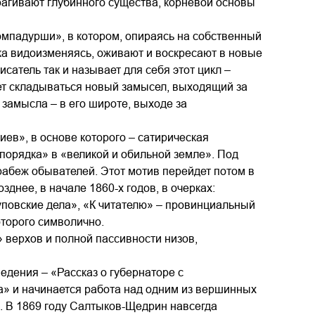
рагивают глубинного существа, корневой основы
мпадурши», в котором, опираясь на собственный
гка видоизменяясь, оживают и воскресают в новые
атель так и называет для себя этот цикл –
ает складываться новый замысел, выходящий за
 замысла – в его широте, выходе за
ев», в основе которого – сатирическая
порядка» в «великой и обильной земле». Под
абеж обывателей. Этот мотив перейдет потом в
днее, в начале 1860-х годов, в очерках:
уповские дела», «К читателю» – провинциальный
торого символично.
 верхов и полной пассивности низов,
едения – «Рассказ о губернаторе с
а» и начинается работа над одним из вершинных
. В 1869 году Салтыков-Щедрин навсегда