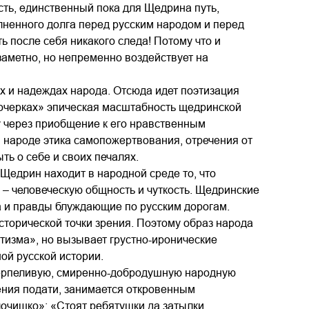
сть, единственный пока для Щедрина путь,
ненного долга перед русским народом и перед
ть после себя никакого следа! Потому что и
езаметно, но непременно воздействует на
х и надеждах народа. Отсюда идет поэтизация
 очерках» эпическая масштабность щедринской
у через приобщение к его нравственным
 народе этика самопожертвования, отречения от
ть о себе и своих печалях.
едрин находит в народной среде то, что
, – человеческую общность и чуткость. Щедринские
а и правды блуждающие по русским дорогам.
исторической точки зрения. Поэтому образ народа
атизма», но вызывает грустно-иронические
й русской истории.
 терпеливую, смиренно-добродушную народную
ения подати, занимается откровенным
лочишко»: «Стоят ребятушки да затылки