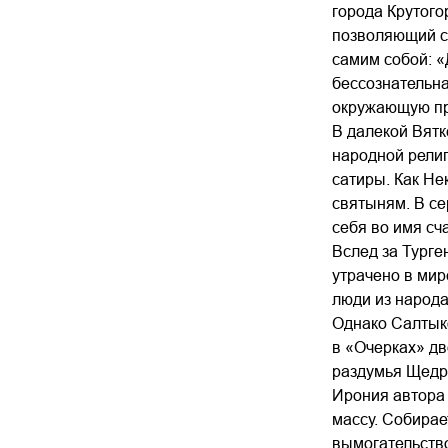
города Крутого
позволяющий со
самим собой: «Д
бессознательна
окружающую пр
В далекой Вятк
народной религ
сатиры. Как Не
святыням. В се
себя во имя сч
Вслед за Турге
утрачено в мир
люди из народа
Однако Салтыко
в «Очерках» дв
раздумья Щедр
Ирония автора
массу. Собирае
вымогательство