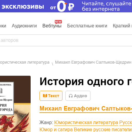
нки
Аудиокниги
Вебтуны
Бесплатные книги
Краткий 
мористическая литература
Михаил Евграфович Салтыков-Щедрин
История одного 
Текст
Aудио
Михаил Евграфович Салтыков
Жанр:
Юмористическая литература
Русс
Юмор и сатира
Великие русские писатели