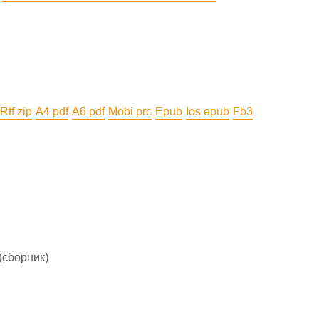
rtf.zip
a4.pdf
a6.pdf
mobi.prc
epub
ios.epub
fb3
(сборник)