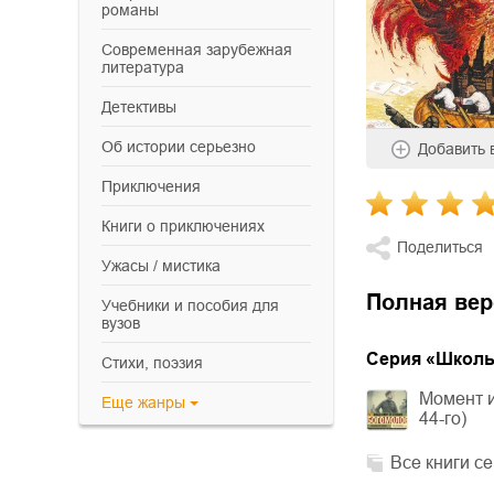
романы
современная зарубежная
литература
детективы
об истории серьезно
Добавить
приключения
книги о приключениях
Поделиться
ужасы / мистика
Полная вер
учебники и пособия для
вузов
Cерия «
Школьн
cтихи, поэзия
Момент и
Еще
жанры
44-го)
Все книги с