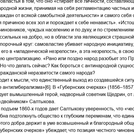
овластья в том, что оно «стирает все личности, составля
родной жизни, принимая на себя регламентацию частных и
аждан от всякой самобытной деятельности» и самого себя с
ся причиною всех зол и порождает к себе ненависть». «Ист
чиновников, чуждых населению и по духу, и по стремления
ссильных на добро, но в области зла являющихся страшной
 порочный круг: самовластие убивает народную инициативу
 его в «младенческой незрелости», а эта незрелость, в св
ю централизацию. «Рано или поздно народ разобьет это П
. Но что делать сейчас? Как бороться с антинародной сущн
гражданской неразвитости самого народа?
дит к мысли, что единственный выход из создавшейся ситу
 антилиберализма»[6]. В «Губернских очерках» (1856–1857)
ует вымышленный герой, надворный советник Щедрин, от л
 «двойником» Салтыкова.
одъем 1860-х годов дает Салтыкову уверенность, что «че
на подтолкнуть общество к глубоким переменам, что един
этого добра держит в уме возвышенный и благородный общ
бернских очерков» убеждает, что позиция честного чинов