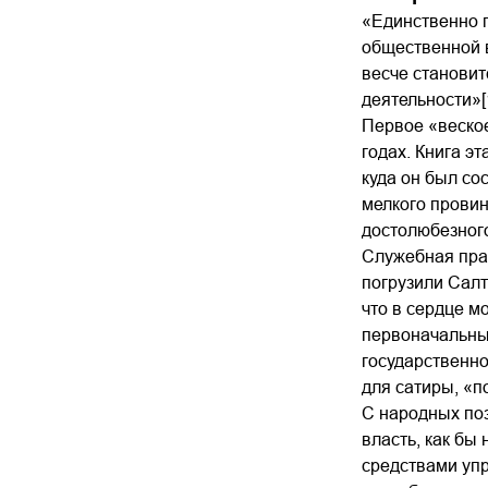
«Единственно п
общественной в
весче становит
деятельности»[1
Первое «веское
годах. Книга э
куда он был со
мелкого провин
достолюбезного
Служебная прак
погрузили Салт
что в сердце м
первоначальным
государственно
для сатиры, «п
С народных поз
власть, как бы
средствами упр