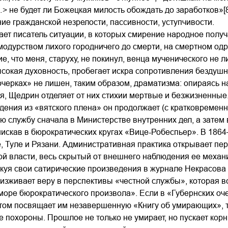
 не будет ли Божецкая милость обождать до заработков»[
ие гражданской незрелости, пассивности, уступчивости.
ет писатель ситуации, в которых смирение народное получ
одурством лихого городничего до смерти, на смертном одр
е, что меня, старуху, не покинул, венца мученического не 
сокая духовность, пробегает искра сопротивления бездуш
очерках» не лишен, таким образом, драматизма: опираясь 
, Щедрин отделяет от них стихии мертвые и безжизненные
ения из «вятского плена» он продолжает (с кратковремен
ю службу сначала в Министерстве внутренних дел, а затем 
нискав в бюрократических кругах «Вице-Робеспьер». В 186
, Туле и Рязани. Административная практика открывает п
ой власти, весь скрытый от внешнего наблюдения ее меха
икуя свои сатирические произведения в журнале Некрасов
изживает веру в перспективы «честной службы», которая в
 море бюрократического произвола». Если в «Губернских о
том посвящает им незавершенную «Книгу об умирающих», т
е похороны. Прошлое не только не умирает, но пускает ко