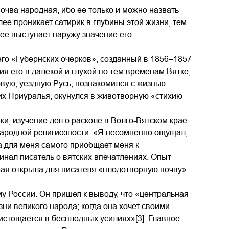
очва народная, ибо ее только и можно назвать
ее проникает сатирик в глубины этой жизни, тем
мее выступает наружу значение его
го «Губернских очерков», созданный в 1856–1857
ия его в далекой и глухой по тем временам Вятке,
овую, уездную Русь, познакомился с жизнью
чих Приуралья, окунулся в животворную «стихию
и, изучение дел о расколе в Волго-Вятском крае
народной религиозности. «Я несомненно ощущал,
ма для меня самого приобщает меня к
нал писатель о вятских впечатлениях. Опыт
рая открыла для писателя «плодотворную почву»
у России. Он пришел к выводу, что «центральная
ни великого народа; когда она хочет своими
стощается в бесплодных усилиях»[3]. Главное