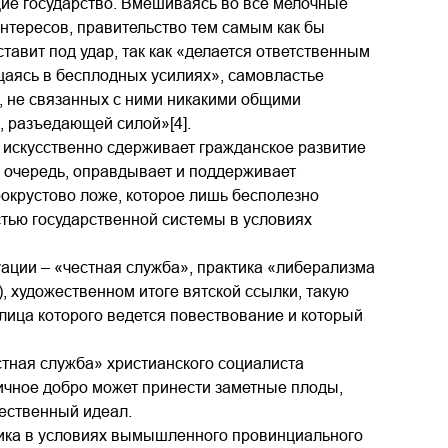
ющие государство. Вмешиваясь во все мелочные
нтересов, правительство тем самым как бы
тавит под удар, так как «делается ответственным
ощаясь в бесплодных усилиях», самовластье
м, не связанных с ними никакими общими
, разъедающей силой»[4].
, искусственно сдерживает гражданское развитие
ою очередь, оправдывает и поддерживает
рокрустово ложе, которое лишь бесполезно
остью государственной системы в условиях
ации – «честная служба», практика «либерализма
, художественном итоге вятской ссылки, такую
ица которого ведется повествование и который
стная служба» христианского социалиста
ичное добро может принести заметные плоды,
ественный идеал.
ника в условиях вымышленного провинциального