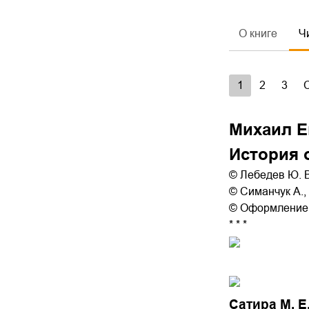
О книге
Ч
1
2
3
Михаил 
История 
© Лебедев Ю. В
© Симанчук А.,
© Оформление с
* * *
Сатира М. 