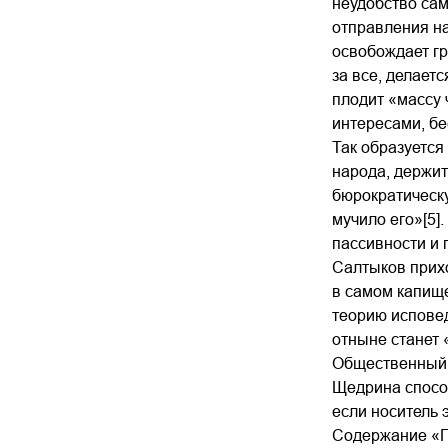
неудобство сам
отправления на
освобождает гр
за все, делает
плодит «массу 
интересами, бе
Так образуется
народа, держит
бюрократическу
мучило его»[5]
пассивности и 
Салтыков прихо
в самом капище
теорию исповед
отныне станет
Общественный п
Щедрина способ
если носитель 
Содержание «Гу