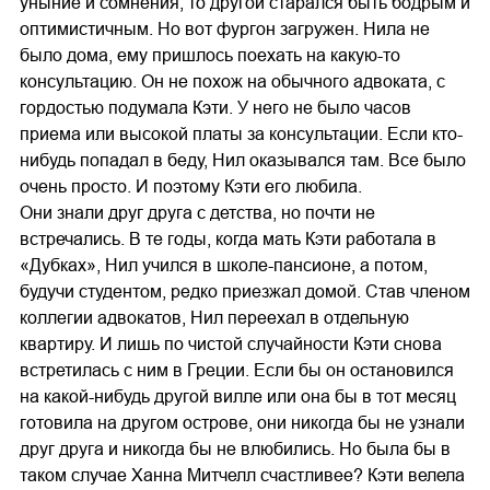
уныние и сомнения, то другой старался быть бодрым и
оптимистичным. Но вот фургон загружен. Нила не
было дома, ему пришлось поехать на какую-то
консультацию. Он не похож на обычного адвоката, с
гордостью подумала Кэти. У него не было часов
приема или высокой платы за консультации. Если кто-
нибудь попадал в беду, Нил оказывался там. Все было
очень просто. И поэтому Кэти его любила.
Они знали друг друга с детства, но почти не
встречались. В те годы, когда мать Кэти работала в
«Дубках», Нил учился в школе-пансионе, а потом,
будучи студентом, редко приезжал домой. Став членом
коллегии адвокатов, Нил переехал в отдельную
квартиру. И лишь по чистой случайности Кэти снова
встретилась с ним в Греции. Если бы он остановился
на какой-нибудь другой вилле или она бы в тот месяц
готовила на другом острове, они никогда бы не узнали
друг друга и никогда бы не влюбились. Но была бы в
таком случае Ханна Митчелл счастливее? Кэти велела