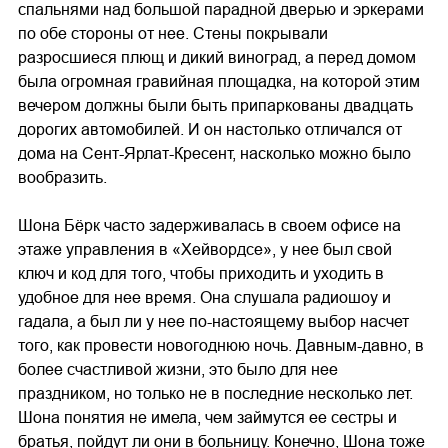
спальнями над большой парадной дверью и эркерами
по обе стороны от нее. Стены покрывали
разросшиеся плющ и дикий виноград, а перед домом
была огромная гравийная площадка, на которой этим
вечером должны были быть припаркованы двадцать
дорогих автомобилей. И он настолько отличался от
дома на Сент-Ярлат-Кресент, насколько можно было
вообразить.
Шона Бёрк часто задерживалась в своем офисе на
этаже управления в «Хейвордсе», у нее был свой
ключ и код для того, чтобы приходить и уходить в
удобное для нее время. Она слушала радиошоу и
гадала, а был ли у нее по-настоящему выбор насчет
того, как провести новогоднюю ночь. Давным-давно, в
более счастливой жизни, это было для нее
праздником, но только не в последние несколько лет.
Шона понятия не имела, чем займутся ее сестры и
братья, пойдут ли они в больницу. Конечно, Шона тоже