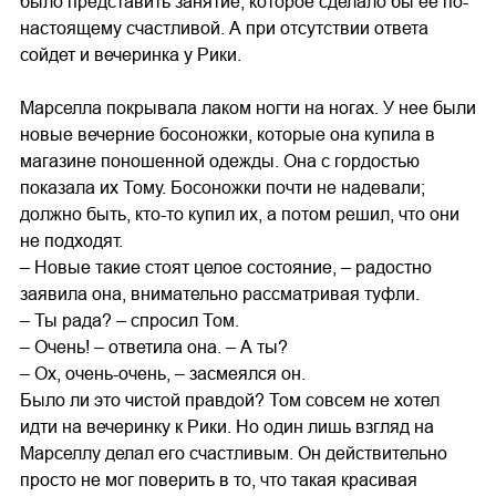
было представить занятие, которое сделало бы ее по-
настоящему счастливой. А при отсутствии ответа
сойдет и вечеринка у Рики.
Марселла покрывала лаком ногти на ногах. У нее были
новые вечерние босоножки, которые она купила в
магазине поношенной одежды. Она с гордостью
показала их Тому. Босоножки почти не надевали;
должно быть, кто-то купил их, а потом решил, что они
не подходят.
– Новые такие стоят целое состояние, – радостно
заявила она, внимательно рассматривая туфли.
– Ты рада? – спросил Том.
– Очень! – ответила она. – А ты?
– Ох, очень-очень, – засмеялся он.
Было ли это чистой правдой? Том совсем не хотел
идти на вечеринку к Рики. Но один лишь взгляд на
Марселлу делал его счастливым. Он действительно
просто не мог поверить в то, что такая красивая