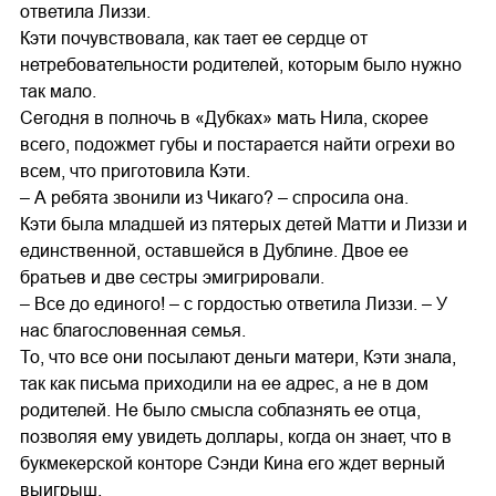
ответила Лиззи.
Кэти почувствовала, как тает ее сердце от
нетребовательности родителей, которым было нужно
так мало.
Сегодня в полночь в «Дубках» мать Нила, скорее
всего, подожмет губы и постарается найти огрехи во
всем, что приготовила Кэти.
– А ребята звонили из Чикаго? – спросила она.
Кэти была младшей из пятерых детей Матти и Лиззи и
единственной, оставшейся в Дублине. Двое ее
братьев и две сестры эмигрировали.
– Все до единого! – с гордостью ответила Лиззи. – У
нас благословенная семья.
То, что все они посылают деньги матери, Кэти знала,
так как письма приходили на ее адрес, а не в дом
родителей. Не было смысла соблазнять ее отца,
позволяя ему увидеть доллары, когда он знает, что в
букмекерской конторе Сэнди Кина его ждет верный
выигрыш.