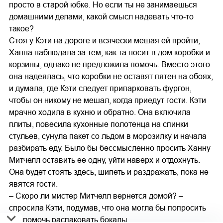
просто в старой юбке. Но если ты не занимаешься
домашними делами, какой смысл надевать что-то
такое?
Стоя у Кэти на дороге и всячески мешая ей пройти,
Ханна наблюдала за тем, как та носит в дом коробки и
корзины, однако не предложила помочь. Вместо этого
она надеялась, что коробки не оставят пятен на обоях,
и думала, где Кэти следует припарковать фургон,
чтобы он никому не мешал, когда приедут гости. Кэти
мрачно ходила в кухню и обратно. Она включила
плиты, повесила кухонные полотенца на спинки
стульев, сунула пакет со льдом в морозилку и начала
разбирать еду. Было бы бессмысленно просить Ханну
Митчелл оставить ее одну, уйти наверх и отдохнуть.
Она будет стоять здесь, шипеть и раздражать, пока не
явятся гости.
– Скоро ли мистер Митчелл вернется домой? –
спросила Кэти, подумав, что она могла бы попросить
его помочь распаковать бокалы.