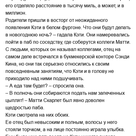
его отделяло расстояние в тысячу миль, а может, и в
миллион.
Родители пришли в восторг от неожиданного
появления Кэти в белом фургоне. Что они будут делать
в новогоднюю ночь? – гадала Кэти. Они намеревались
пойти в паб по соседству, где соберутся коллеги Матти.
С людьми, которых он называл коллегами, отец на
самом деле встречался в букмекерской конторе Сэнди
Кина, но они так серьезно относились к своим
повседневным занятиям, что Кэти и в голову не
приходило над ними подшучивать.
– А еда там будет? – спросила она.
– В полночь они собираются подать нам запеченных
цыплят! – Матти Скарлет был явно доволен
щедростью паба.
Кэти смотрела на них обоих.
Ее отец был невысоким и полным, волосы у него
стояли торчком, а на лице постоянно играла улыбка.