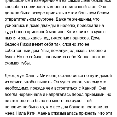
грандиозными намерениями на самом деле оказалась
способна сервировать вполне приличный стол. Она
должна была вскоре приехать в этом большом белом
отвратительном фургоне. Даже те женщины, что
убирались в доме дважды в неделю, приезжали на
куда более приличной машине. Кэти явится в кухню,
пыхтя и задыхаясь под тяжестью подносов. Дочь
бедной Лиззи ведет себя так, словно это ее
собственный дом. Увы, пожалуй, однажды так оно и
будет. Но не сейчас, напомнила себе Ханна, плотно
сжимая губы.
Джок, муж Ханны Митчелл, остановился по пути домой
из офиса, чтобы выпить. Он чувствовал, что ему это
необходимо, прежде чем встретиться с Ханной. Она
всегда нервничала и напрягалась перед приемами, но
на этот раз все было во много раз хуже, – ей
ненавистно было то, что все для банкета поставляла
жена Нила Кэти. Ханна отказывалась признать, что эти