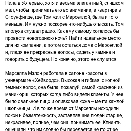
Нила в Уотервью, хотя и весьма элегантный, слишком
мал, чтобы принимать его во внимание, а квартира в
Стоунфилде, где Том жил с Марселлой, была и того
меньше. Им нужно поскорее что-нибудь отыскать. Том
вполуха слушал радио. Как ему самому хотелось бы
провести новогоднюю ночь? Найти идеальное место
для их компании, а потом остаться дома с Марселлой
и, гладя ее прекрасные волосы, сидеть у камина и
говорить о будущем. Но конечно, этого не случится.
Марселла Мэлон работала в салоне красоты в
универмаге «Хейвордс». Высокая и гибкая, с копной
темных волос, она была, пожалуй, самой красивой из
маникюрш, которых когда-либо видели клиенты. У нее
было овальное лицо и оливковая кожа – мечта каждой
школьницы. И в то же время от Марселлы исходили
покой и безмятежность, заставлявшие людей старше,
некрасивее, полнее, чем она, принимать ее. Клиенты
ощущали, что им словно бы передается нечто от ее