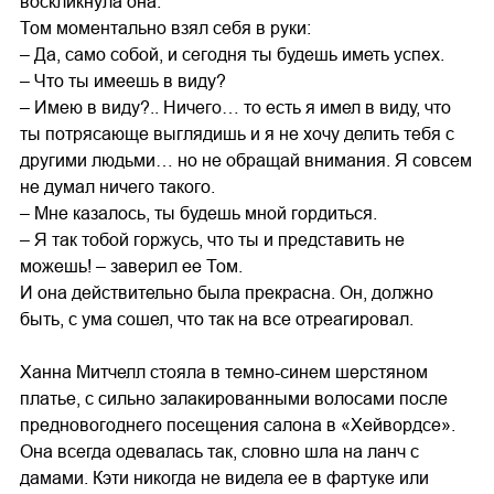
воскликнула она.
Том моментально взял себя в руки:
– Да, само собой, и сегодня ты будешь иметь успех.
– Что ты имеешь в виду?
– Имею в виду?.. Ничего… то есть я имел в виду, что
ты потрясающе выглядишь и я не хочу делить тебя с
другими людьми… но не обращай внимания. Я совсем
не думал ничего такого.
– Мне казалось, ты будешь мной гордиться.
– Я так тобой горжусь, что ты и представить не
можешь! – заверил ее Том.
И она действительно была прекрасна. Он, должно
быть, с ума сошел, что так на все отреагировал.
Ханна Митчелл стояла в темно-синем шерстяном
платье, с сильно залакированными волосами после
предновогоднего посещения салона в «Хейвордсе».
Она всегда одевалась так, словно шла на ланч с
дамами. Кэти никогда не видела ее в фартуке или