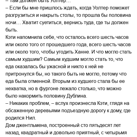
– Там должен быть Уолтер…
– Если бы мне пришлось ждать, когда Уолтер поможет
разгрузиться и накрыть столы, то прошла бы половина
ночи… Хватит суетиться, вернись туда, где ты должен
быть.
Кэти напомнила себе, что осталось всего шесть часов
или около того от прошедшего года, всего шесть часов
или около того, чтобы угодить Ханне. И что могло стать
самым худшим? Самым худшим могло стать то, что
еда оказалась бы ужасной и никто к ней не
притронулся бы, но такого быть не могло, потому что
еда была отменной. Вторым из худшего стала бы ее
нехватка, но в фургоне лежало столько, что можно
было накормить половину Дублина.
– Никаких проблем, – вслух произнесла Кэти, глядя на
обсаженную деревьями подъездную дорогу к дому, где
родился Нил.
Дом джентльмена, построенный сто пятьдесят лет
назад, квадратный и довольно приятный, с четырьмя