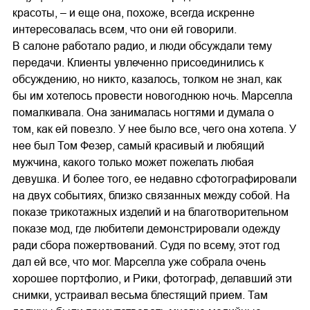
красоты, – и еще она, похоже, всегда искренне
интересовалась всем, что они ей говорили.
В салоне работало радио, и люди обсуждали тему
передачи. Клиенты увлеченно присоединились к
обсуждению, но никто, казалось, толком не знал, как
бы им хотелось провести новогоднюю ночь. Марселла
помалкивала. Она занималась ногтями и думала о
том, как ей повезло. У нее было все, чего она хотела. У
нее был Том Фезер, самый красивый и любящий
мужчина, какого только может пожелать любая
девушка. И более того, ее недавно сфотографировали
на двух событиях, близко связанных между собой. На
показе трикотажных изделий и на благотворительном
показе мод, где любители демонстрировали одежду
ради сбора пожертвований. Судя по всему, этот год
дал ей все, что мог. Марселла уже собрала очень
хорошее портфолио, и Рики, фотограф, делавший эти
снимки, устраивал весьма блестящий прием. Там