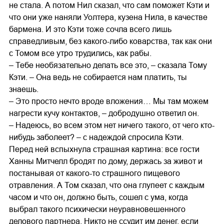
не стала. А потом Нил сказал, что сам поможет Кэти и
что они уже наняли Уолтера, кузена Нила, в качестве
бармена. И это Кэти тоже сочла всего лишь
справедливым, без какого-либо коварства, так как они
с Томом все утро трудились, как рабы.
– Тебе необязательно делать все это, – сказала Тому
Кэти. – Она ведь не собирается нам платить, ты
знаешь.
– Это просто нечто вроде вложения… Мы там можем
нагрести кучу контактов, – добродушно ответил он.
– Надеюсь, во всем этом нет ничего такого, от чего кто-
нибудь заболеет? – с надеждой спросила Кэти.
Перед ней вспыхнула страшная картина: все гости
Ханны Митчелл бродят по дому, держась за живот и
постанывая от какого-то страшного пищевого
отравления. А Том сказал, что она глупеет с каждым
часом и что он, должно быть, сошел с ума, когда
выбрал такого психически неуравновешенного
делового партнера. Никто не ссудит им денег, если