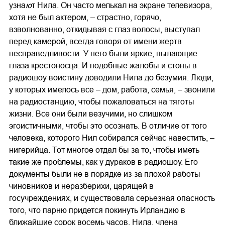
узна
ю
т Нила. Он часто мелькал на экране телевизора,
хотя не был актером, – страстно, горячо,
взволнованно, откидывая с глаз волосы, выступал
перед камерой, всегда говоря от имени жертв
несправедливости. У него были яркие, пылающие
глаза крестоносца. И подобные жалобы и стоны в
радиошоу воистину доводили Нила до безумия. Люди,
у которых имелось все – дом, работа, семья, – звонили
на радиостанцию, чтобы пожаловаться на тяготы
жизни. Все они были везучими, но слишком
эгоистичными, чтобы это осознать. В отличие от того
человека, которого Нил собирался сейчас навестить, –
нигерийца. Тот многое отдал бы за то, чтобы иметь
такие же проблемы, как у дураков в радиошоу. Его
документы были не в порядке из-за плохой работы
чиновников и неразберихи, царящей в
госучреждениях, и существовала серьезная опасность
того, что парню придется покинуть Ирландию в
ближайшие сорок восемь часов. Нила, члена