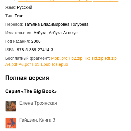
Язык:
Русский
Тип:
Текст
Перевод:
Татьяна Владимировна Голубева
Издательство:
Азбука, Азбука-Аттикус
Год издания:
2000
ISBN:
978-5-389-27414-3
Бесплатный фрагмент:
mobi.prc
fb2.zip
txt
txt.zip
rtf.zip
a4.pdf
a6.pdf
fb3
epub
ios.epub
Полная версия
Cерия «
The Big Book
»
Елена Троянская
Гайдзин. Книга 3