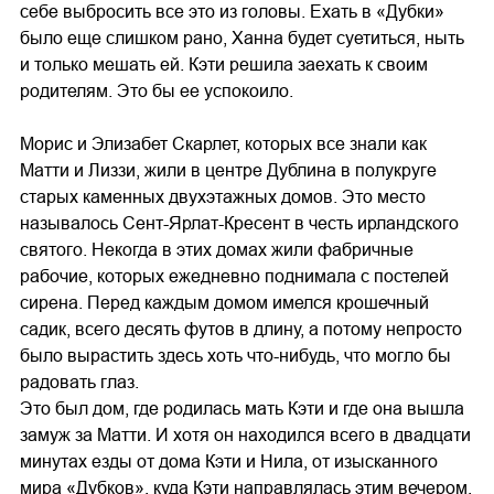
себе выбросить все это из головы. Ехать в «Дубки»
было еще слишком рано, Ханна будет суетиться, ныть
и только мешать ей. Кэти решила заехать к своим
родителям. Это бы ее успокоило.
Морис и Элизабет Скарлет, которых все знали как
Матти и Лиззи, жили в центре Дублина в полукруге
старых каменных двухэтажных домов. Это место
называлось Сент-Ярлат-Кресент в честь ирландского
святого. Некогда в этих домах жили фабричные
рабочие, которых ежедневно поднимала с постелей
сирена. Перед каждым домом имелся крошечный
садик, всего десять футов в длину, а потому непросто
было вырастить здесь хоть что-нибудь, что могло бы
радовать глаз.
Это был дом, где родилась мать Кэти и где она вышла
замуж за Матти. И хотя он находился всего в двадцати
минутах езды от дома Кэти и Нила, от изысканного
мира «Дубков», куда Кэти направлялась этим вечером,