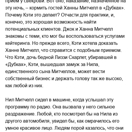
прием у свекрови. Вот оно, наказание, назначенное на
эту ночь, – кормить гостей Ханны Митчелл в «Дубках».
Почему Кэти это делает? Отчасти для практики, и,
конечно, это хорошая возможность найти
потенциальных клиентов. Джок и Ханна Митчелл
знакомы с теми, кто мог бы воспользоваться услугами
кейтеринга. Но прежде всего, Кэти хотела доказать
Ханне Митчелл, что справится с подобным приемом.
Что Кэти, дочь бедной Лиззи Скарлет, убиравшей в
«Дубках», Кэти, вышедшая замуж за Нила,
единственного сына Митчеллов, может вести
собственный бизнес и держать голову так же высоко,
как любой из них.
Нил Митчелл сидел в машине, когда услышал эту
программу по радио. Она вызвала у него сильное
раздражение. Любой, кто посмотрел бы на Нила из
другого автомобиля, увидел бы, как омрачилось его
умное красивое лицо. Людям порой казалось, что они