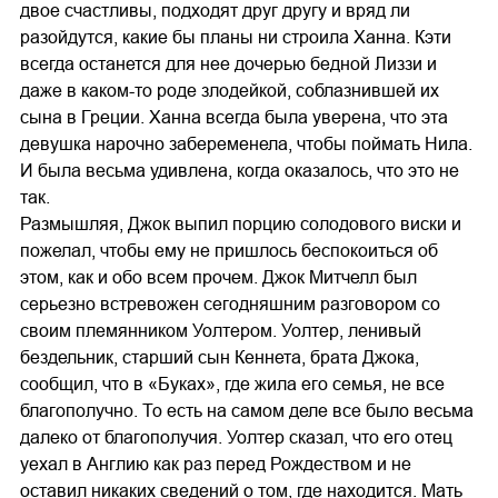
двое счастливы, подходят друг другу и вряд ли
разойдутся, какие бы планы ни строила Ханна. Кэти
всегда останется для нее дочерью бедной Лиззи и
даже в каком-то роде злодейкой, соблазнившей их
сына в Греции. Ханна всегда была уверена, что эта
девушка нарочно забеременела, чтобы поймать Нила.
И была весьма удивлена, когда оказалось, что это не
так.
Размышляя, Джок выпил порцию солодового виски и
пожелал, чтобы ему не пришлось беспокоиться об
этом, как и обо всем прочем. Джок Митчелл был
серьезно встревожен сегодняшним разговором со
своим племянником Уолтером. Уолтер, ленивый
бездельник, старший сын Кеннета, брата Джока,
сообщил, что в «Буках», где жила его семья, не все
благополучно. То есть на самом деле все было весьма
далеко от благополучия. Уолтер сказал, что его отец
уехал в Англию как раз перед Рождеством и не
оставил никаких сведений о том, где находится. Мать