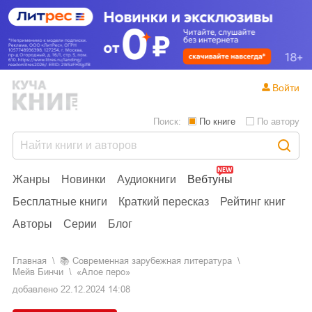
Войти
Поиск:
По книге
По автору
Жанры
Новинки
Аудиокниги
Вебтуны
Бесплатные книги
Краткий пересказ
Рейтинг книг
Авторы
Серии
Блог
Главная
📚
современная зарубежная литература
Мейв Бинчи
«Алое перо»
добавлено
22.12.2024 14:08