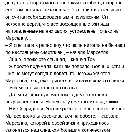
девушка, которая могла заполучить любого, выбрала
его. Том понятия не имел, что был привлекательным,
он считал себя здоровенным и неуклюжим. Он
искренне верил, что все восхищенные взгляды,
направленные на них двоих, устремлены только на
Марселлу…
– Я слышала в радиошоу, что люди никогда не бывают
по-настоящему счастливы, – начала Марселла.
– Знаю, я тоже это слышал, – кивнул Том.
– Я просто подумала, как нам повезло. Бедные Кэти и
Нил не могут сегодня делать то, чего
им
хочется. –
Марселла, в одних стрингах, встала и взяла со спинки
стула маленькое красное платье.
– Да, Кэти, пожалуй, уже там, в доме свекрови,
накрывает столы. Надеюсь, у нее хватит выдержки.
– Ну, ей придется. Это же работа, а она профессионал.
Мы все должны сдерживаться на работе, – сказала
Марселла, которой в своей жизни приходилось
склоняться над слишком большим количеством