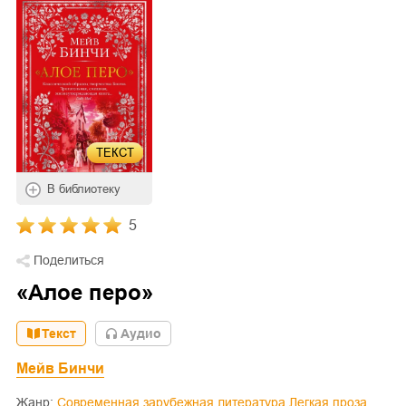
ТЕКСТ
В библиотеку
5
Поделиться
«Алое перо»
Текст
Aудио
Мейв Бинчи
Жанр:
Современная зарубежная литература
Легкая проза