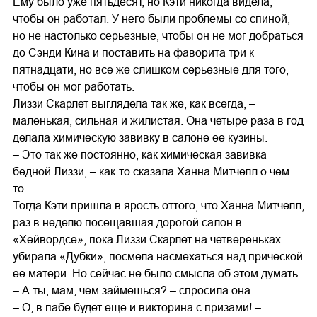
Ему было уже пятьдесят, но Кэти никогда видела,
чтобы он работал. У него были проблемы со спиной,
но не настолько серьезные, чтобы он не мог добраться
до Сэнди Кина и поставить на фаворита три к
пятнадцати, но все же слишком серьезные для того,
чтобы он мог работать.
Лиззи Скарлет выглядела так же, как всегда, –
маленькая, сильная и жилистая. Она четыре раза в год
делала химическую завивку в салоне ее кузины.
– Это так же постоянно, как химическая завивка
бедной Лиззи, – как-то сказала Ханна Митчелл о чем-
то.
Тогда Кэти пришла в ярость оттого, что Ханна Митчелл,
раз в неделю посещавшая дорогой салон в
«Хейвордсе», пока Лиззи Скарлет на четвереньках
убирала «Дубки», посмела насмехаться над прической
ее матери. Но сейчас не было смысла об этом думать.
– А ты, мам, чем займешься? – спросила она.
– О, в пабе будет еще и викторина с призами! –