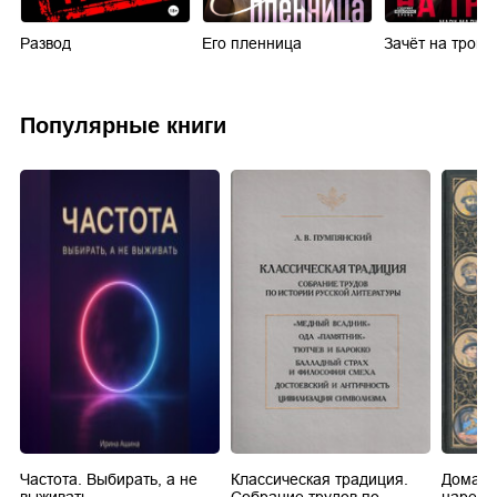
Развод
Его пленница
Зачёт на троих
Популярные книги
Частота. Выбирать, а не
Классическая традиция.
Домашн
выживать.
Собрание трудов по
царей в