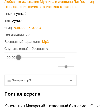
Любовные испытания
Мужчина и женщина
ЛитРес: чтец
Произведения самиздата
Разница в возрасте
Язык:
Русский
Тип:
Аудио
Чтец:
Валерия Егорова
Год издания:
2022
Бесплатный фрагмент:
mp3
Слушать онлайн бесплатно:
00:00
--:--
Sample.mp3
01.mp3
25:10
Полная версия
02.mp3
20:50
Константин Макарский – известный бизнесмен. Он из
03.mp3
14:00