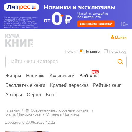
Войти
Поиск:
По книге
По автору
Жанры
Новинки
Аудиокниги
Вебтуны
Бесплатные книги
Краткий пересказ
Рейтинг книг
Авторы
Серии
Блог
Главная
📚
современные любовные романы
Маша Малиновская
Училка и Чемпион
добавлено
20.05.2025 12:22