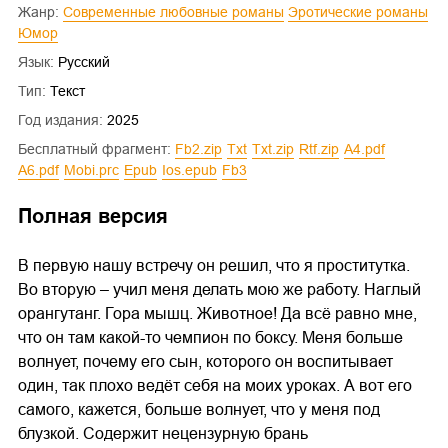
Жанр:
Современные любовные романы
Эротические романы
Юмор
Язык:
Русский
Тип:
Текст
Год издания:
2025
Бесплатный фрагмент:
fb2.zip
txt
txt.zip
rtf.zip
a4.pdf
a6.pdf
mobi.prc
epub
ios.epub
fb3
Полная версия
В первую нашу встречу он решил, что я проститутка.
Во вторую – учил меня делать мою же работу. Наглый
орангутанг. Гора мышц. Животное! Да всё равно мне,
что он там какой-то чемпион по боксу. Меня больше
волнует, почему его сын, которого он воспитывает
один, так плохо ведёт себя на моих уроках. А вот его
самого, кажется, больше волнует, что у меня под
блузкой. Содержит нецензурную брань