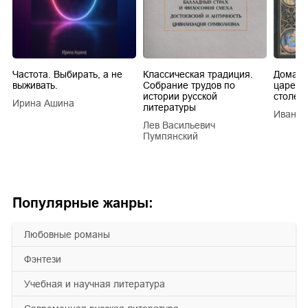
Частота. Выбирать, а не
Классическая традиция.
Домашн
выживать.
Собрание трудов по
царей в
истории русской
столети
Ирина Ашина
литературы
Иван Е
Лев Васильевич
Пумпянский
Популярные жанры:
любовные романы
фэнтези
учебная и научная литература