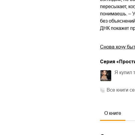
пересыхает, ко
понимаешь. – У
без объяснений
ДНК покажет пр
Снова хочу быт
Cерия «
Прост
Я купил 
Все книги с
О книге