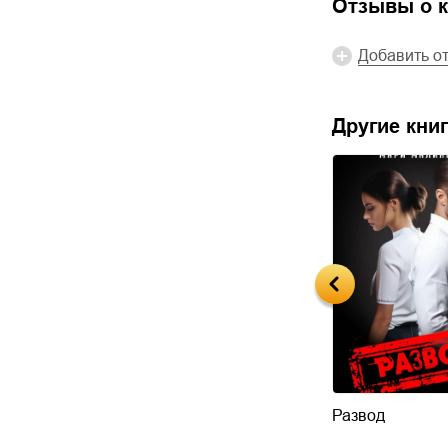
Отзывы о к
Добавить о
Другие книг
 медведь
Развод
Развод