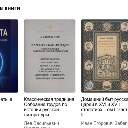
е книги
ать, а
Классическая традиция.
Домашний быт русск
Собрание трудов по
царей в XVI и XVII
истории русской
столетиях. Том I. Част
литературы
II
Лев Васильевич
Иван Егорович Забел