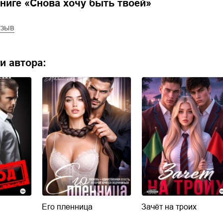
ниге «
Снова хочу быть твоей
»
тзыв
и автора:
Его пленница
Зачёт на троих