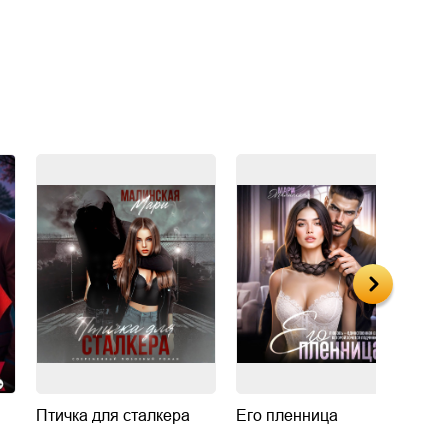
Птичка для сталкера
Его пленница
Е