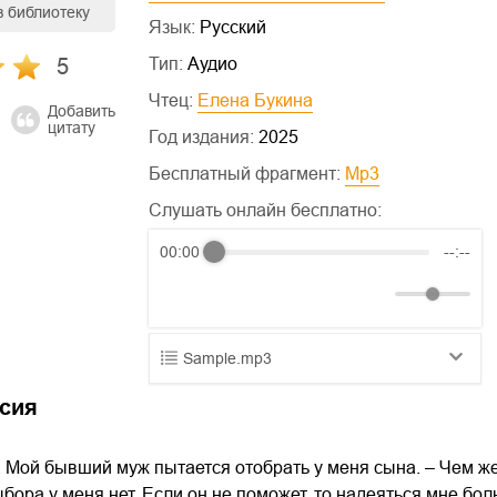
в библиотеку
Язык:
Русский
5
Тип:
Аудио
Чтец:
Елена Букина
Добавить
цитату
Год издания:
2025
Бесплатный фрагмент:
mp3
Слушать онлайн бесплатно:
00:00
--:--
Sample.mp3
01.mp3
25:10
сия
02.mp3
20:50
. Мой бывший муж пытается отобрать у меня сына. – Чем же
03.mp3
14:00
бора у меня нет. Если он не поможет, то надеяться мне боль