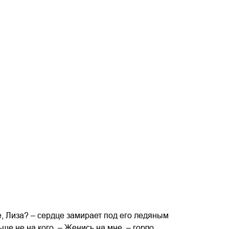
, Лиза? – сердце замирает под его ледяным
ше не на кого. – Женись на мне, – горло