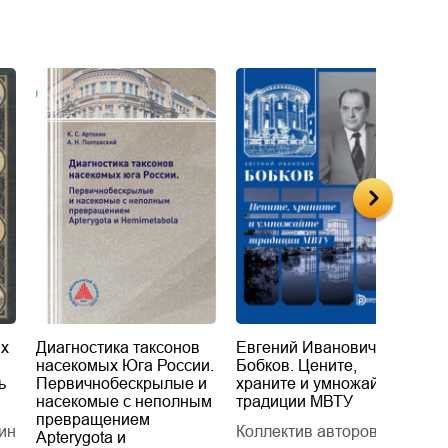
их
Диагностика таксонов
Евгений Иванович
«
насекомых Юга России.
Бобков. Цените,
д
ь
Первичнобескрылые и
храните и умножайте
Л
насекомые с неполным
традиции МВТУ
П
превращением
ин
Коллектив авторов
Л
Apterygota и