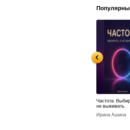
Популярны
Будущий автор
Частота. Выбир
не выживать.
дарчук Паули
Литрес Самиздат
дарчук Паули
Ирина Ашина