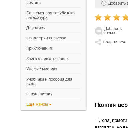
романы
Добавить
современная зарубежная
литература
детективы
Добавить
отзыв
об истории серьезно
Поделиться
приключения
книги о приключениях
ужасы / мистика
учебники и пособия для
вузов
cтихи, поэзия
Полная вер
Еще
жанры
– Сева, помоги
взглядом, но вы