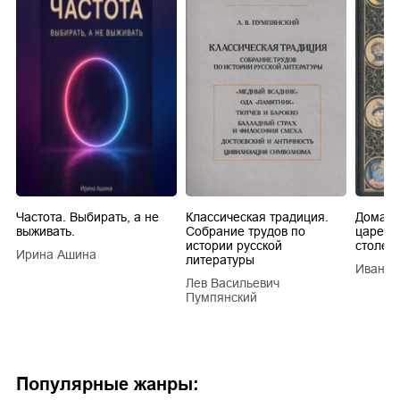
Частота. Выбирать, а не
Классическая традиция.
Домашн
выживать.
Собрание трудов по
царей в
истории русской
столети
Ирина Ашина
литературы
Иван Е
Лев Васильевич
Пумпянский
Популярные жанры: