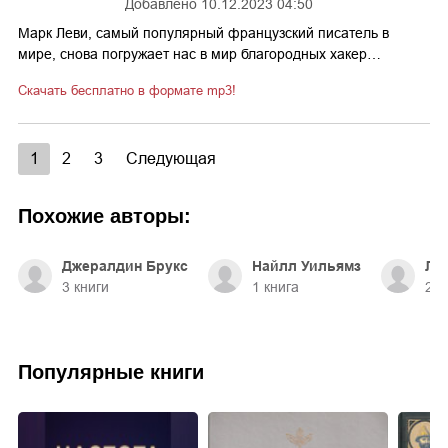
Добавлено
10.12.2023 04:50
Марк Леви, самый популярный французский писатель в
мире, снова погружает нас в мир благородных хакер…
Скачать бесплатно в формате mp3!
1
2
3
Следующая
Похожие авторы:
Джералдин Брукс
Найлл Уильямз
Лу
3
книги
1
книга
2
к
Популярные книги