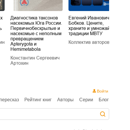
их
Диагностика таксонов
Евгений Иванович
«
насекомых Юга России.
Бобков. Цените,
д
ь
Первичнобескрылые и
храните и умножайте
Л
насекомые с неполным
традиции МВТУ
П
превращением
ин
Коллектив авторов
Л
Apterygota и
Hemimetabola
Константин Сергеевич
Артохин
Войти
пересказ
Рейтинг книг
Авторы
Серии
Блог