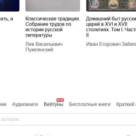
ать, а
Классическая традиция.
Домашний быт русск
Собрание трудов по
царей в XVI и XVII
истории русской
столетиях. Том I. Част
литературы
II
Лев Васильевич
Иван Егорович Забел
Пумпянский
нки
Аудиокниги
Вебтуны
Бесплатные книги
Краткий 