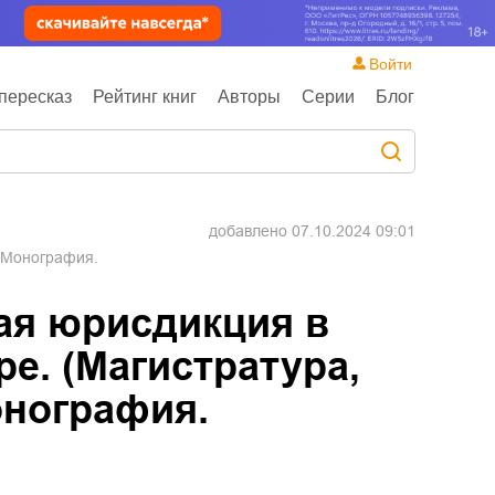
Войти
пересказ
Рейтинг книг
Авторы
Серии
Блог
добавлено
07.10.2024 09:01
 Монография.
ая юрисдикция в
е. (Магистратура,
онография.