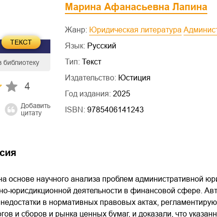
Марина Афанасьевна Лапина
Жанр:
Юридическая литература
Админис
ТЕКСТ
Язык:
Русский
Тип:
Текст
в библиотеку
Издательство:
Юстиция
4
Год издания:
2025
Добавить
ISBN:
9785406141243
цитату
сия
на основе научного анализа проблем административной ю
но-юрисдикционной деятельности в финансовой сфере. А
недостатки в нормативных правовых актах, регламентиру
гов и сборов и рынка ценных бумаг, и доказали, что указа