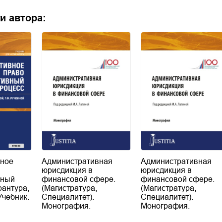
и автора:
вное
Административная
Административная
юрисдикция в
юрисдикция в
вный
финансовой сфере.
финансовой сфере.
рантура,
(Магистратура,
(Магистратура,
Учебник.
Специалитет).
Специалитет).
Монография.
Монография.