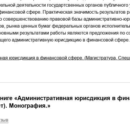
ельной деятельности государтсвенных органов публичног
инансовой сфере. Практическая значимость результатов р
о совершенствованию правовой базы административно-юри
ов, рынка ценных бумаг федеральных органов исполнитель
новными результатами работы являются предложения по с
щего административную юрисдикцию в финансовой сфере.
ная юрисдикция в финансовой сфере. (Магистратура, Спец
ниге «
Административная юрисдикция в фина
т). Монография.
»
тзыв