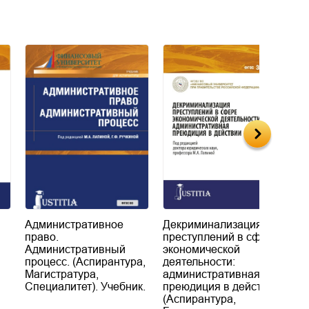
Административное
Декриминализация
П
право.
преступлений в сфере
с
Административный
экономической
э
процесс. (Аспирантура,
деятельности:
р
Магистратура,
административная
ф
Специалитет). Учебник.
преюдиция в действии.
П
(Аспирантура,
с