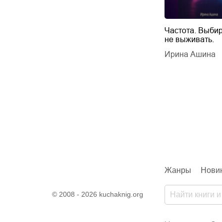
Будущий автор
Частота. Выбир
не выживать.
дарчук Паули
Литрес Самиздат
дарчук Паули
Ирина Ашина
Жанры
Нови
© 2008 - 2026 kuchaknig.org