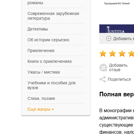
романы
современная зарубежная
литература
детективы
Добавить
об истории серьезно
приключения
книги о приключениях
Добавить
отзыв
ужасы / мистика
Поделиться
учебники и пособия для
вузов
Полная вер
cтихи, поэзия
Еще
жанры
В монографии 
административ
существующие 
финансов, нало