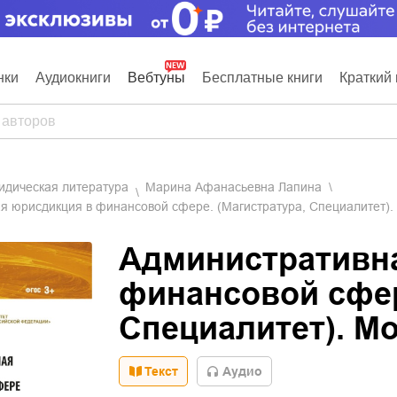
нки
Аудиокниги
Вебтуны
Бесплатные книги
Краткий 
ридическая литература
Марина Афанасьевна Лапина
я юрисдикция в финансовой сфере. (Магистратура, Специалитет).
Административн
финансовой сфер
Специалитет). М
Текст
Aудио