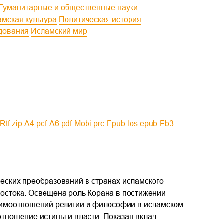
Гуманитарные и общественные науки
ламская культура
Политическая история
едования
Исламский мир
rtf.zip
a4.pdf
a6.pdf
mobi.prc
epub
ios.epub
fb3
ских преобразований в странах исламского
Востока. Освещена роль Корана в постижении
аимоотношений религии и философии в исламском
отношение истины и власти. Показан вклад