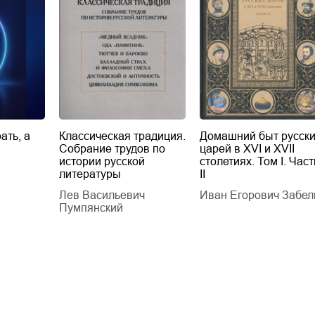
ать, а
Классическая традиция.
Домашний быт русск
Собрание трудов по
царей в XVI и XVII
истории русской
столетиях. Том I. Част
литературы
II
Лев Васильевич
Иван Егорович Забел
Пумпянский