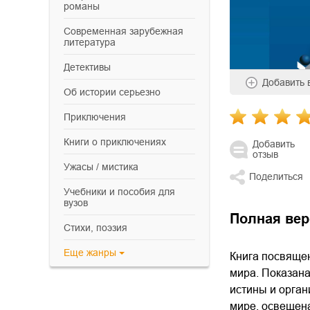
романы
современная зарубежная
литература
детективы
Добавить
об истории серьезно
приключения
книги о приключениях
Добавить
отзыв
ужасы / мистика
Поделиться
учебники и пособия для
вузов
Полная вер
cтихи, поэзия
Еще
жанры
Книга посвяще
мира. Показана
истины и орга
мире, освещена