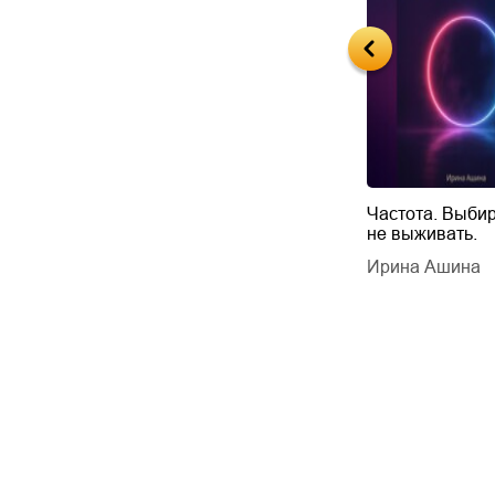
Будущий автор
Частота. Выбир
не выживать.
дарчук Паули
Литрес Самиздат
дарчук Паули
Ирина Ашина