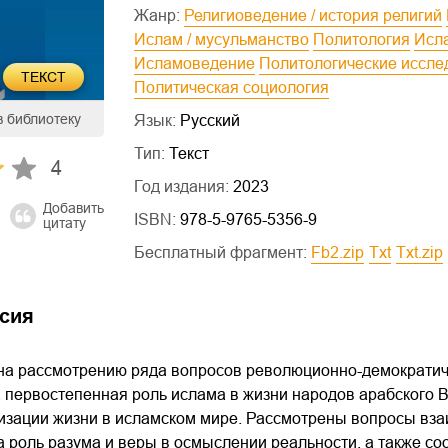
Жанр:
Религиоведение / история религий
Ислам / мусульманство
Политология
Ис
Исламоведение
Политологические иссл
ТЕКСТ
Политическая социология
в библиотеку
Язык:
Русский
Тип:
Текст
4
Год издания:
2023
Добавить
ISBN:
978-5-9765-5356-9
цитату
Бесплатный фрагмент:
fb2.zip
txt
txt.zip
сия
на рассмотрению ряда вопросов революционно-демократиче
 первостепенная роль ислама в жизни народов арабского 
низации жизни в исламском мире. Рассмотрены вопросы вз
 роль разума и веры в осмыслении реальности, а также со