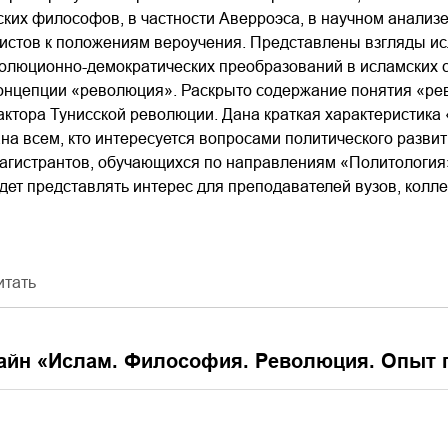
ских философов, в частности Аверроэса, в научном анализ
истов к положениям вероучения. Представлены взгляды ис
олюционно-демократических преобразований в исламских с
онцепции «революция». Раскрыто содержание понятия «рев
актора Тунисской революции. Дана краткая характеристика
на всем, кто интересуется вопросами политического разви
агистрантов, обучающихся по направлениям «Политология»
дет представлять интерес для преподавателей вузов, коллед
итать
айн «
Ислам. Философия. Революция. Опыт 