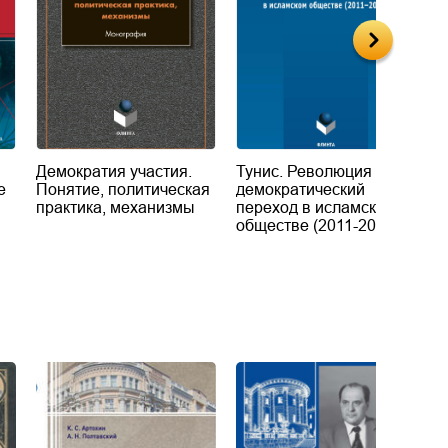
Демократия участия.
Тунис. Революция и
Г
е
Понятие, политическая
демократический
п
практика, механизмы
переход в исламском
обществе (2011-2022)