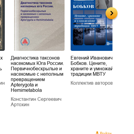
их
Диагностика таксонов
Евгений Иванович
«
насекомых Юга России.
Бобков. Цените,
д
ь
Первичнобескрылые и
храните и умножайте
Л
насекомые с неполным
традиции МВТУ
П
превращением
ин
Коллектив авторов
Л
Apterygota и
Hemimetabola
Константин Сергеевич
Артохин
Войти