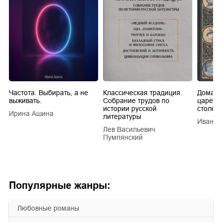
Частота. Выбирать, а не
Классическая традиция.
Домашн
выживать.
Собрание трудов по
царей в
истории русской
столети
Ирина Ашина
литературы
Иван Е
Лев Васильевич
Пумпянский
Популярные жанры:
любовные романы