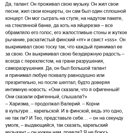
Да, талант. Он проживал свою музыку. Он жил свои
песни, жил свои концерты, он сам был один сплошной
концерт. Он мог сыграть на стуле, на надутом пакете,
на стеклянной банке, да хоть на яйцерезке – все
обрамляло его голос, его жалостливые стоны и жуткое
рычание, раскатистый финский «rrr» и свист «sss». Он
выкрикивал свою тоску так, что каждый принимал ее
за свою. Он выкрикивал свою безудержную радость –
всегда с перехлестом, на грани разрушения,
саморазрушения. Да, он был большой талант
и принимал любую похвалу равнодушно или
презрительно, но после шептал, будто доверяя
интимную новость: «Они сказали, что я офигенный!
Они сказали офигенный, слышала?»
– Харизма, – продолжал Валерий. – Корни
в культуре… карельской. И в финской, ведь это одно,
не так ли? И Тео, представьте себе… – он на секунду
умолк, – выдающийся, так сказать, карельский
музыкант – он нужен нам, правда? Я не боюсь