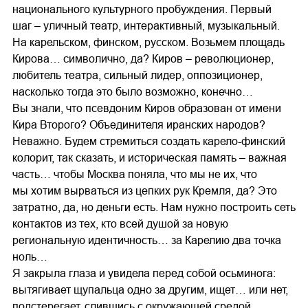
национального культурного пробуждения. Первый
шаг – уличный театр, интерактивный, музыкальный.
На карельском, финском, русском. Возьмем площадь
Кирова… символично, да? Киров – революционер,
любитель театра, сильный лидер, оппозиционер,
насколько тогда это было возможно, конечно…
Вы знали, что псевдоним Киров образован от имени
Кира Второго? Объединителя иранских народов?
Неважно. Будем стремиться создать карело-финский
колорит, так сказать, и историческая память – важная
часть… чтобы Москва поняла, что мы не их, что
мы хотим вырваться из цепких рук Кремля, да? Это
затратно, да, но деньги есть. Нам нужно построить сеть
контактов из тех, кто всей душой за новую
региональную идентичность… за Карелию два точка
ноль…
Я закрыла глаза и увидела перед собой осьминога:
вытягивает щупальца одно за другим, ищет… или нет,
подстерегает, слившись с окружающей средой,