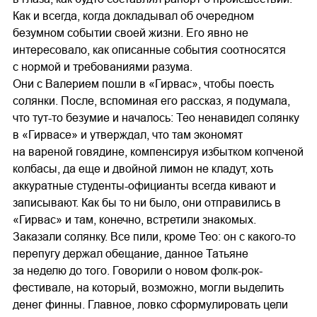
Как и всегда, когда докладывал об очередном
безумном событии своей жизни. Его явно не
интересовало, как описанные события соотносятся
с нормой и требованиями разума.
Они с Валерием пошли в «Гирвас», чтобы поесть
солянки. После, вспоминая его рассказ, я подумала,
что тут-то безумие и началось: Тео ненавидел солянку
в «Гирвасе» и утверждал, что там экономят
на вареной говядине, компенсируя избытком копченой
колбасы, да еще и двойной лимон не кладут, хоть
аккуратные студенты-официанты всегда кивают и
записывают. Как бы то ни было, они отправились в
«Гирвас» и там, конечно, встретили знакомых.
Заказали солянку. Все пили, кроме Тео: он с какого-то
перепугу держал обещание, данное Татьяне
за неделю до того. Говорили о новом фолк-рок-
фестивале, на который, возможно, могли выделить
денег финны. Главное, ловко сформулировать цели