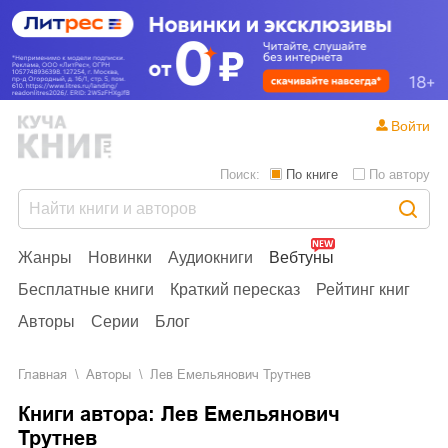
Войти
Поиск:
По книге
По автору
Жанры
Новинки
Аудиокниги
Вебтуны
Бесплатные книги
Краткий пересказ
Рейтинг книг
Авторы
Серии
Блог
Главная
Aвторы
Лев Емельянович Трутнев
Книги автора: Лев Емельянович
Трутнев