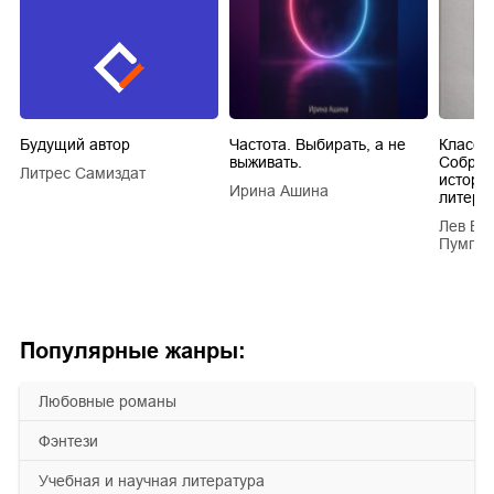
Будущий автор
Частота. Выбирать, а не
Класси
выживать.
Собран
Литрес Самиздат
истори
Ирина Ашина
литера
Лев Ва
Пумпян
Популярные жанры:
любовные романы
фэнтези
учебная и научная литература