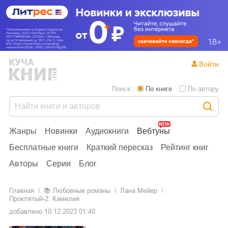
Войти
Поиск:
По книге
По автору
Жанры
Новинки
Аудиокниги
Вебтуны
Бесплатные книги
Краткий пересказ
Рейтинг книг
Авторы
Серии
Блог
Главная
📚
любовные романы
Лана Мейер
Проклятый-2: Камелия
добавлено
10.12.2023 01:40