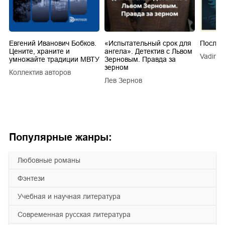
Евгений Иванович Бобков.
«Испытательный срок для
Послед
Цените, храните и
ангела». Детектив с Львом
Vadim V
умножайте традиции МВТУ
Зерновым. Правда за
зерном
Коллектив авторов
a
Лев Зернов
Популярные жанры:
любовные романы
фэнтези
учебная и научная литература
современная русская литература