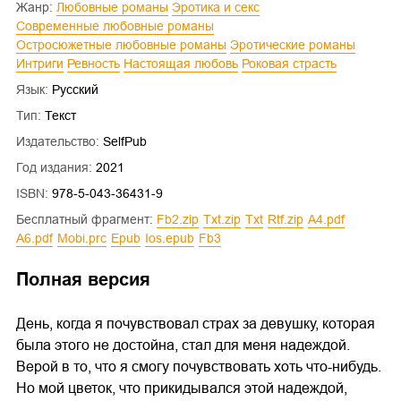
Жанр:
Любовные романы
Эротика и секс
Современные любовные романы
Остросюжетные любовные романы
Эротические романы
Интриги
Ревность
Настоящая любовь
Роковая страсть
Язык:
Русский
Тип:
Текст
Издательство:
SelfPub
Год издания:
2021
ISBN:
978-5-043-36431-9
Бесплатный фрагмент:
fb2.zip
txt.zip
txt
rtf.zip
a4.pdf
a6.pdf
mobi.prc
epub
ios.epub
fb3
Полная версия
День, когда я почувствовал страх за девушку, которая
была этого не достойна, стал для меня надеждой.
Верой в то, что я смогу почувствовать хоть что-нибудь.
Но мой цветок, что прикидывался этой надеждой,