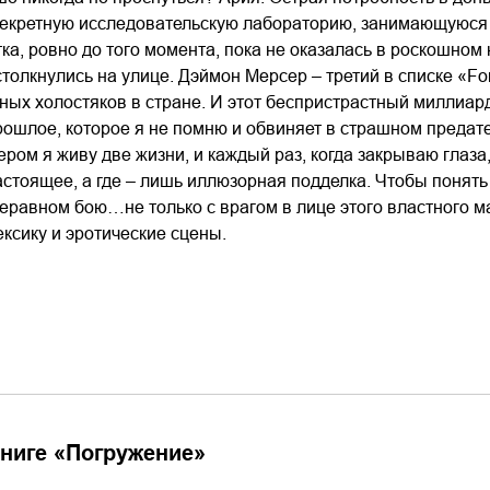
екретную исследовательскую лабораторию, занимающуюся и
тка, ровно до того момента, пока не оказалась в роскошном
столкнулись на улице. Дэймон Мерсер – третий в списке «Fo
ных холостяков в стране. И этот беспристрастный миллиард
ошлое, которое я не помню и обвиняет в страшном предател
ером я живу две жизни, и каждый раз, когда закрываю глаза
настоящее, а где – лишь иллюзорная подделка. Чтобы понять
неравном бою…не только с врагом в лице этого властного м
ксику и эротические сцены.
ниге «
Погружение
»