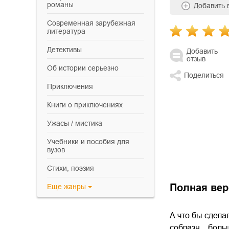
романы
Добавить
современная зарубежная
литература
детективы
Добавить
отзыв
об истории серьезно
Поделиться
приключения
книги о приключениях
ужасы / мистика
учебники и пособия для
вузов
cтихи, поэзия
Полная вер
Еще
жанры
А что бы сдела
соблазн…больше