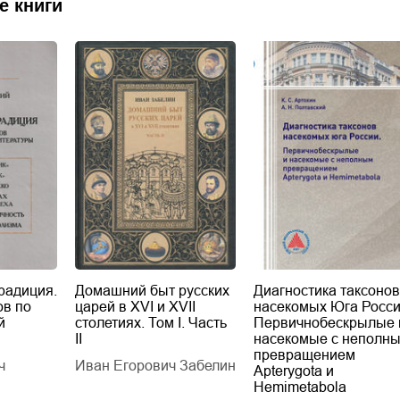
е книги
радиция.
Домашний быт русских
Диагностика таксонов
ов по
царей в XVI и XVII
насекомых Юга Росси
й
столетиях. Том I. Часть
Первичнобескрылые 
II
насекомые с неполн
превращением
ч
Иван Егорович Забелин
Apterygota и
Hemimetabola