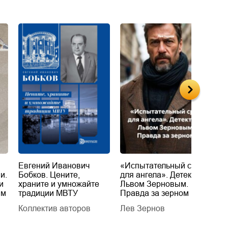
Евгений Иванович
«Испытательный срок
П
и.
Бобков. Цените,
для ангела». Детектив с
Э
и
храните и умножайте
Львом Зерновым.
V
ым
традиции МВТУ
Правда за зерном
B
Коллектив авторов
Лев Зернов