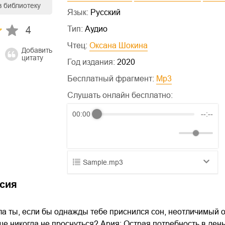
в библиотеку
Язык:
Русский
4
Тип:
Аудио
Чтец:
Оксана Шокина
Добавить
цитату
Год издания:
2020
Бесплатный фрагмент:
mp3
Слушать онлайн бесплатно:
00:00
--:--
Sample.mp3
01.mp3
25:10
сия
02.mp3
20:50
ла ты, если бы однажды тебе приснился сон, неотличимый о
03.mp3
14:00
 никогда не проснуться? Ария: Острая потребность в деньг