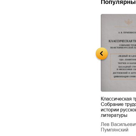
Популярны
 автор
Частота. Выбирать, а
Классическая т
не выживать.
Собрание труд
Самиздат
истории русско
Ирина Ашина
литературы
Лев Васильеви
Пумпянский