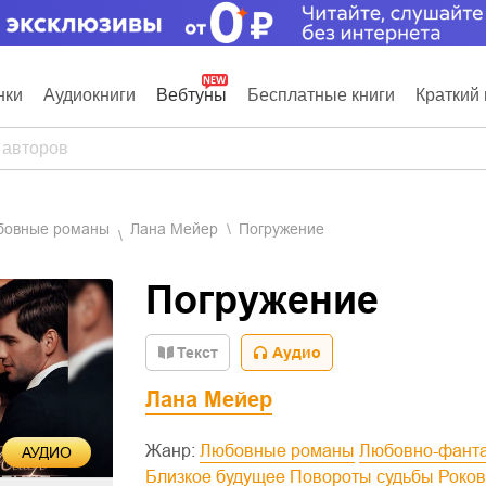
нки
Аудиокниги
Вебтуны
Бесплатные книги
Краткий 
юбовные романы
Лана Мейер
Погружение
Погружение
Текст
Аудио
Лана Мейер
Жанр:
Любовные романы
Любовно-фант
АУДИО
Близкое будущее
Повороты судьбы
Роко