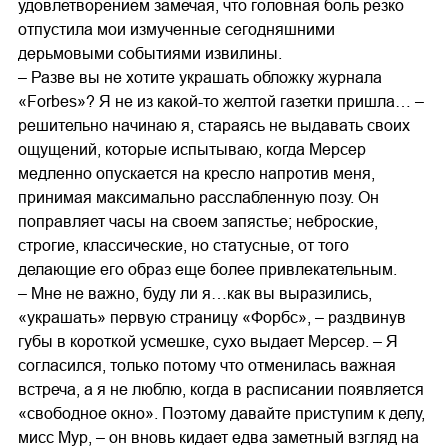
удовлетворением замечая, что головная боль резко
отпустила мои измученные сегодняшними
дерьмовыми событиями извилины.
– Разве вы не хотите украшать обложку журнала
«Forbes»? Я не из какой-то желтой газетки пришла… –
решительно начинаю я, стараясь не выдавать своих
ощущений, которые испытываю, когда Мерсер
медленно опускается на кресло напротив меня,
принимая максимально расслабленную позу. Он
поправляет часы на своем запястье; неброские,
строгие, классические, но статусные, от того
делающие его образ еще более привлекательным.
– Мне не важно, буду ли я…как вы выразились,
«украшать» первую страницу «Форбс», – раздвинув
губы в короткой усмешке, сухо выдает Мерсер. – Я
согласился, только потому что отменилась важная
встреча, а я не люблю, когда в расписании появляется
«свободное окно». Поэтому давайте приступим к делу,
мисс Мур, – он вновь кидает едва заметный взгляд на