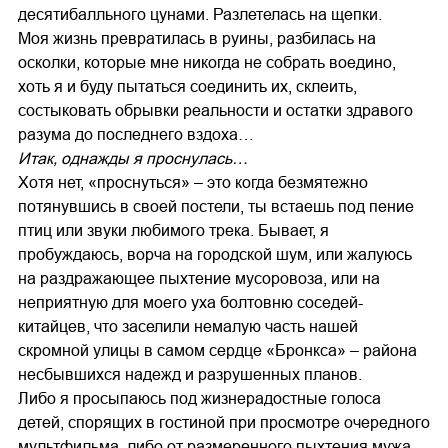
десятибалльного цунами. Разлетелась на щепки.
Моя жизнь превратилась в руины, разбилась на
осколки, которые мне никогда не собрать воедино,
хоть я и буду пытаться соединить их, склеить,
состыковать обрывки реальности и остатки здравого
разума до последнего вздоха…
Итак, однажды я проснулась…
Хотя нет, «проснуться» – это когда безмятежно
потянувшись в своей постели, ты встаешь под пение
птиц или звуки любимого трека. Бывает, я
пробуждаюсь, ворча на городской шум, или жалуюсь
на раздражающее пыхтение мусоровоза, или на
неприятную для моего уха болтовню соседей-
китайцев, что заселили немалую часть нашей
скромной улицы в самом сердце «Бронкса» – района
несбывшихся надежд и разрушенных планов.
Либо я просыпаюсь под жизнерадостные голоса
детей, спорящих в гостиной при просмотре очередного
мультфильма, либо от размеренного пыхтения мужа,