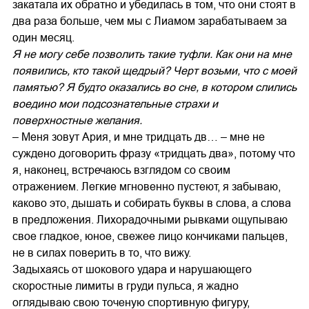
закатала их обратно и убедилась в том, что они стоят в
два раза больше, чем мы с Лиамом зарабатываем за
один месяц.
Я не могу себе позволить такие туфли. Как они на мне
появились, кто такой щедрый? Черт возьми, что с моей
памятью? Я будто оказались во сне, в котором слились
воедино мои подсознательные страхи и
поверхностные желания.
– Меня зовут Ария, и мне тридцать дв… – мне не
суждено договорить фразу «тридцать два», потому что
я, наконец, встречаюсь взглядом со своим
отражением. Легкие мгновенно пустеют, я забываю,
каково это, дышать и собирать буквы в слова, а слова
в предложения. Лихорадочными рывками ощупываю
свое гладкое, юное, свежее лицо кончиками пальцев,
не в силах поверить в то, что вижу.
Задыхаясь от шокового удара и нарушающего
скоростные лимиты в груди пульса, я жадно
оглядываю свою точеную спортивную фигуру,