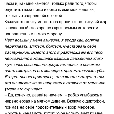
часы и, как мне кажется, только ради того, чтобы
опустить глаза ниже и обжечь ими мои коленки,
открытые задравшейся юбкой.
Каждую клеточку моего тела пронизывает тягучий жар,
запущенный его хорошо скрываемым интересом,
направленным в мою сторону.
Черт возьми у меня амнезия, я вроде как, должна
переживать, злиться, бояться, чувствовать себя
растерянной. Вместо этого я разглядываю его тело,
неосознанно восхищаясь каждым движением этого
мужчины, создавшего целую империю, и слишком
часто смотрю на его манящие, притягательные губы.
Его рот слегка приоткрыт, что свидетельствует о том,
что он нисколько не напряжен в отличие от меня или
умело это скрывает.
– Да, конечно, давайте начнем, – робко улыбаюсь я,
нервно ерзая на мягком диване. Включаю диктофон,
поймав на себе подозрительный взор Мерсера.
Ярость и ненависть, которую он испытывает ко мне,