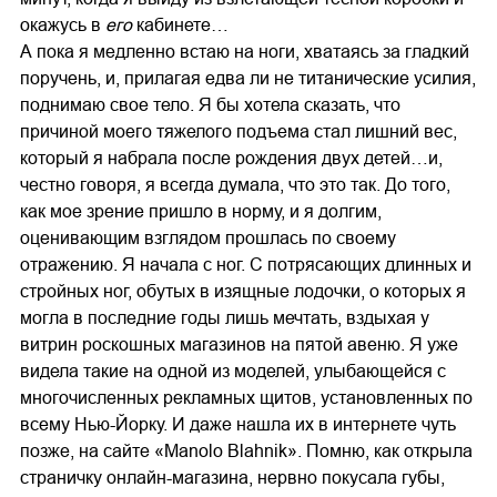
окажусь в
его
кабинете…
А пока я медленно встаю на ноги, хватаясь за гладкий
поручень, и, прилагая едва ли не титанические усилия,
поднимаю свое тело. Я бы хотела сказать, что
причиной моего тяжелого подъема стал лишний вес,
который я набрала после рождения двух детей…и,
честно говоря, я всегда думала, что это так. До того,
как мое зрение пришло в норму, и я долгим,
оценивающим взглядом прошлась по своему
отражению. Я начала с ног. С потрясающих длинных и
стройных ног, обутых в изящные лодочки, о которых я
могла в последние годы лишь мечтать, вздыхая у
витрин роскошных магазинов на пятой авеню. Я уже
видела такие на одной из моделей, улыбающейся с
многочисленных рекламных щитов, установленных по
всему Нью-Йорку. И даже нашла их в интернете чуть
позже, на сайте «Manolo Blahnik». Помню, как открыла
страничку онлайн-магазина, нервно покусала губы,