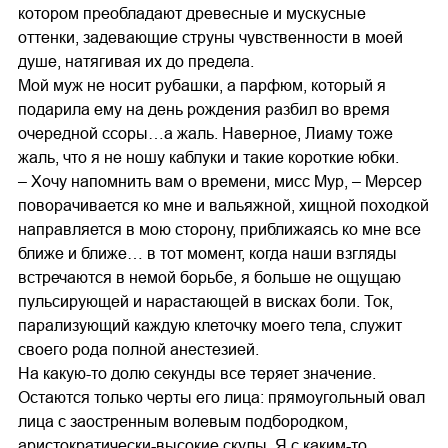
котором преобладают древесные и мускусные
оттенки, задевающие струны чувственности в моей
душе, натягивая их до предела.
Мой муж не носит рубашки, а парфюм, который я
подарила ему на день рождения разбил во время
очередной ссоры…а жаль. Наверное, Лиаму тоже
жаль, что я не ношу каблуки и такие короткие юбки.
– Хочу напомнить вам о времени, мисс Мур, – Мерсер
поворачивается ко мне и вальяжной, хищной походкой
направляется в мою сторону, приближаясь ко мне все
ближе и ближе… в тот момент, когда наши взгляды
встречаются в немой борьбе, я больше не ощущаю
пульсирующей и нарастающей в висках боли. Ток,
парализующий каждую клеточку моего тела, служит
своего рода полной анестезией.
На какую-то долю секунды все теряет значение.
Остаются только черты его лица: прямоугольный овал
лица с заостренным волевым подбородком,
аристократически-высокие скулы. Я с каким-то