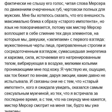
фактически не слышу его голос, читая слова Мерсера
по движениям очерченных губ, чертовски полных для
мужских. Мне бы хотелось сказать, что его внешность
максимально блика к образу «старого импотента», но
язык не поворачивается, потому как мистер Мерсер
воплощает в себе слияние тех двух элементов, на
которые мы, девушки, «залипаем» с первого взгляда:
мужественные черты лица, приправленные строгим и
сосредоточенным взглядом, сумасшедшая энергетика
и харизма, сила, источаемая его натренированным
телом, вибрирующая в воздухе, мелкими кольями
проникающими мне под кожу. Я чувствую их, ощущаю,
как ток бежит по венам, даруя эмоции, какие давно не
испытывала. И связаны они не с тем, что «старый
импотент», кого я ожидала увидеть, оказался самым
сексуальным мужчиной, из тех, что я встречала за
последнее время, а с тем, что на секунду мне кажется,
мистер Мерсер смотрит на меня так, будто мы уже
знакомы.