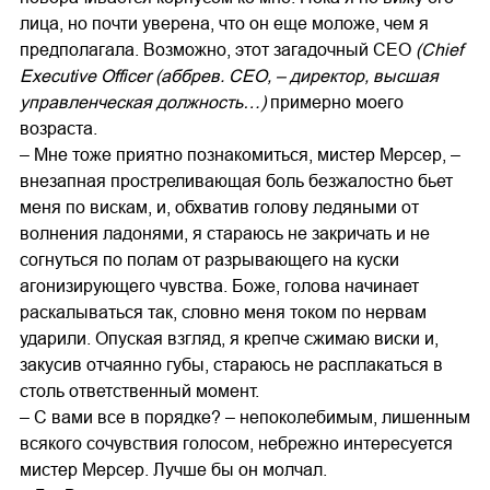
лица, но почти уверена, что он еще моложе, чем я
предполагала. Возможно, этот загадочный CEO
(Chief
Executive Officer (аббрев. CEO, – директор, высшая
управленческая должность…)
примерно моего
возраста.
– Мне тоже приятно познакомиться, мистер Мерсер, –
внезапная простреливающая боль безжалостно бьет
меня по вискам, и, обхватив голову ледяными от
волнения ладонями, я стараюсь не закричать и не
согнуться по полам от разрывающего на куски
агонизирующего чувства. Боже, голова начинает
раскалываться так, словно меня током по нервам
ударили. Опуская взгляд, я крепче сжимаю виски и,
закусив отчаянно губы, стараюсь не расплакаться в
столь ответственный момент.
– С вами все в порядке? – непоколебимым, лишенным
всякого сочувствия голосом, небрежно интересуется
мистер Мерсер. Лучше бы он молчал.