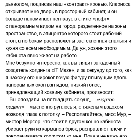
дьяволом, подписав наш «контракт» кровью. Кларисса
открывает мне дверь в просторный кабинет, и он
больше напоминает пентхаус в стиле «лофт»
с панорамным видом на город: разделенное на зоны
пространство, в эпицентре которого стоит рабочий
стол, а по бокам расположены застекленная спальня и
кухня со всем необходимым. Да уж, хозяин этого
кабинета явно живет на работе.
Мне безумно интересно, как выглядит загадочный
создатель холдинга «IT Maze», и за секунду до того, как
я нахожу его широкоплечую фигуру плывущим вдоль
панорамных окон взглядом, низкий голос,
принадлежащий хозяину кабинета, произносит:
– Вы опоздали на пятнадцать секунд,
– «чертов
педант»
– мысленно ругаюсь я, с тяжелым вздохом
возводя глаза к потолку. – Располагайтесь, мисс Мур, –
мистер Мерсер, что стоит в другом конце кабинета
убирает руки из карманов брюк, расправляет плечи и
поворачивается корпусом ко мне. Пока я не вижу его