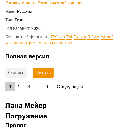
Роковая страсть
Романтический триллер
Язык:
Русский
Тип:
Текст
Год издания:
2020
Бесплатный фрагмент:
fb2.zip
txt
txt.zip
rtf.zip
a4.pdf
a6.pdf
mobi.prc
epub
ios.epub
fb3
Полная версия
О книге
Читать
1
2
3
...
6
Следующая
Лана Мейер
Погружение
Пролог