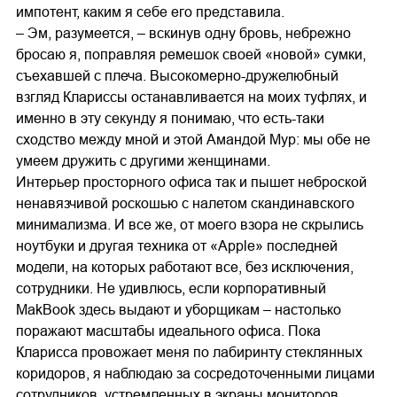
импотент, каким я себе его представила.
– Эм, разумеется, – вскинув одну бровь, небрежно
бросаю я, поправляя ремешок своей «новой» сумки,
съехавшей с плеча. Высокомерно-дружелюбный
взгляд Клариссы останавливается на моих туфлях, и
именно в эту секунду я понимаю, что есть-таки
сходство между мной и этой Амандой Мур: мы обе не
умеем дружить с другими женщинами.
Интерьер просторного офиса так и пышет неброской
ненавязчивой роскошью с налетом скандинавского
минимализма. И все же, от моего взора не скрылись
ноутбуки и другая техника от «Apple» последней
модели, на которых работают все, без исключения,
сотрудники. Не удивлюсь, если корпоративный
MakBook здесь выдают и уборщикам – настолько
поражают масштабы идеального офиса. Пока
Кларисса провожает меня по лабиринту стеклянных
коридоров, я наблюдаю за сосредоточенными лицами
сотрудников, устремленных в экраны мониторов.