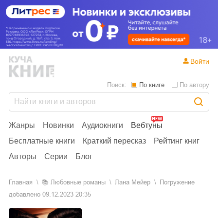
Войти
Поиск:
По книге
По автору
Жанры
Новинки
Аудиокниги
Вебтуны
Бесплатные книги
Краткий пересказ
Рейтинг книг
Авторы
Серии
Блог
Главная
📚
любовные романы
Лана Мейер
Погружение
добавлено
09.12.2023 20:35