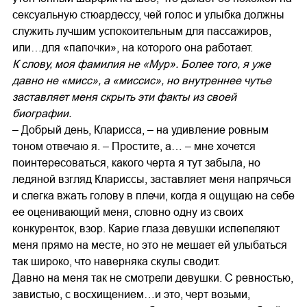
сексуальную стюардессу, чей голос и улыбка должны
служить лучшим успокоительным для пассажиров,
или…для «папочки», на которого она работает.
К слову, моя фамилия не «Мур». Более того, я уже
давно не «мисс», а «миссис», но внутреннее чутье
заставляет меня скрыть эти факты из своей
биографии.
– Добрый день, Кларисса, – на удивление ровным
тоном отвечаю я. – Простите, а… – мне хочется
поинтересоваться, какого черта я тут забыла, но
ледяной взгляд Клариссы, заставляет меня напрячься
и слегка вжать голову в плечи, когда я ощущаю на себе
ее оценивающий меня, словно одну из своих
конкуренток, взор. Карие глаза девушки испепеляют
меня прямо на месте, но это не мешает ей улыбаться
так широко, что наверняка скулы сводит.
Давно на меня так не смотрели девушки. С ревностью,
завистью, с восхищением…и это, черт возьми,