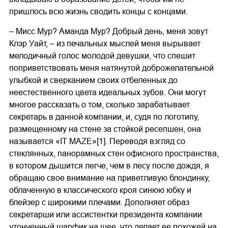
пришлось всю жизнь сводить концы с концами.
– Мисс Мур? Аманда Мур? Добрый день, меня зовут
Клэр Уайт, – из печальных мыслей меня вырывает
мелодичный голос молодой девушки, что спешит
поприветствовать меня натянутой доброжелательной
улыбкой и сверканием своих отбеленных до
неестественного цвета идеальных зубов. Они могут
многое рассказать о том, сколько зарабатывает
секретарь в данной компании, и, судя по логотипу,
размещенному на стене за стойкой ресепшен, она
называется «IT MAZE»[1]. Переводя взгляд со
стеклянных, панорамных стен офисного пространства,
в котором дышится легче, чем в лесу после дождя, я
обращаю свое внимание на приветливую блондинку,
облаченную в классического кроя синюю юбку и
блейзер с широкими плечами. Дополняет образ
секретарши или ассистентки президента компании
утонченный шарфик на шее, что делает ее похожей на