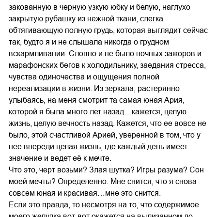
закованную в черную узкую юбку и белую, наглухо
закрытую рубашку из нежной ткани, слегка
обтягивающую полную грудь, которая выглядит сейчас
так, будто я и не слышала никогда о грудном
вскармливании. Словно и не было ночных зажоров и
марафонских бегов к холодильнику, заедания стресса,
чувства одиночества и ощущения полной
нереализации в жизни. Из зеркала, растерянно
улыбаясь, на меня смотрит та самая юная Ария,
которой я была много лет назад…кажется, целую
жизнь, целую вечность назад. Кажется, что ее вовсе не
было, этой счастливой Арией, уверенной в том, что у
нее впереди целая жизнь, где каждый день имеет
значение и ведет её к мечте.
Что это, черт возьми? Злая шутка? Игры разума? Сон
моей мечты? Определенно. Мне снится, что я снова
совсем юная и красивая…мне это снится.
Если это правда, то несмотря на то, что содержимое
моего желудка вот-вот окажется на вылизанном до