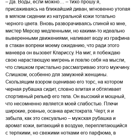
– Да. Воды, если можно… – тихо прошу я,
присаживаясь на ближайший диван, мгновенно утопая
в мягком сидении из натуральной кожи тотально
черного цвета. Вновь разворачиваясь спиной ко мне,
мистер Мерсер медленными, но какими-то идеально
выверенными движениями, наливает воду из графина
в стакан вопреки моему ожиданию, что ради этого
маневра он вызовет Клариссу. На миг, я побеждаю
свою нарастающую мигрень и ловлю себя на мысли,
что слишком пристально рассматриваю этого мужчину.
Слишком, особенно для замужней женщины.
Скользящим взором оцениваю его торс, на котором
черная рубашка сидит, словно влитая и обтягивает
спортивный рельеф его тела. Он высокий и мощный,
что несомненно является моей слабостью. Плечи
широкие, ровные, осанка аристократа. Черт, я и
забыла, как это сексуально – мужская рубашка и
аромат кожи, витающий в воздухе, переплетающийся
с терпкими, но свежими нотками его парфюма, в