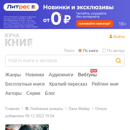
Войти
Поиск:
По книге
По автору
Жанры
Новинки
Аудиокниги
Вебтуны
Бесплатные книги
Краткий пересказ
Рейтинг книг
Авторы
Серии
Блог
Главная
📚
любовные романы
Лана Мейер
Опиум
добавлено
09.12.2023 19:54