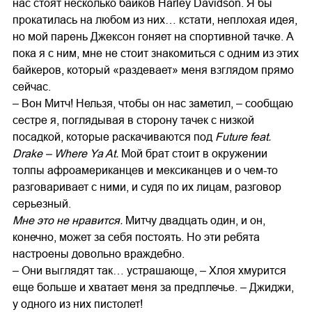
нас стоят несколько байков Harley Davidson. Я бы
прокатилась на любом из них… кстати, неплохая идея,
но мой парень Джексон гоняет на спортивной тачке. А
пока я с ним, мне не стоит знакомиться с одним из этих
байкеров, который «раздевает» меня взглядом прямо
сейчас.
– Вон Митч! Нельзя, чтобы он нас заметил, – сообщаю
сестре я, поглядывая в сторону тачек с низкой
посадкой, которые раскачиваются под
Future feat.
Drake – Where Ya At.
Мой брат стоит в окружении
толпы афроамериканцев и мексиканцев и о чем-то
разговаривает с ними, и судя по их лицам, разговор
серьезный.
Мне это не нравится.
Митчу двадцать один, и он,
конечно, может за себя постоять. Но эти ребята
настроены довольно враждебно.
– Они выглядят так… устрашающе, – Хлоя хмурится
еще больше и хватает меня за предплечье. – Джиджи,
у одного из них пистолет!