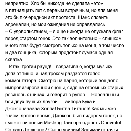
неприятно. Хло бы никогда не сделала «это»
в пятнадцать лет с первым встречным, но для меня
это был очередной акт протеста. Шанс словить
адреналин, но мои ожидания не оправдались.
– С удовольствием, – я еще никогда не опускала флаг
перед стартом гонок. Это так волнительно – слишком
много глаз будут смотреть только на меня, в том числе
и два гонщика, которым предстоит сумасшедшая
схватка.
– Итак, третий раунд! – вздрагиваю, когда музыку
делают тише, и над треком раздается голос
комментатора. Смотрю на парня, который вещает с
импровизированной сцены, сидя на огромных старых
резиновых шинах, и говорит в рупор. – Нереальный
бой двух лучших друзей – Тайлера Кука и
Джексонаааааа Холла! Битва Титанов! Как мы уже
знаем, долгое время, Джексон был лидером гонок, но
сможет ли новый Mustang Тайлера одолеть Chevrolet
Camaro Джексона? Скоро увидим! Занимайте тачки,