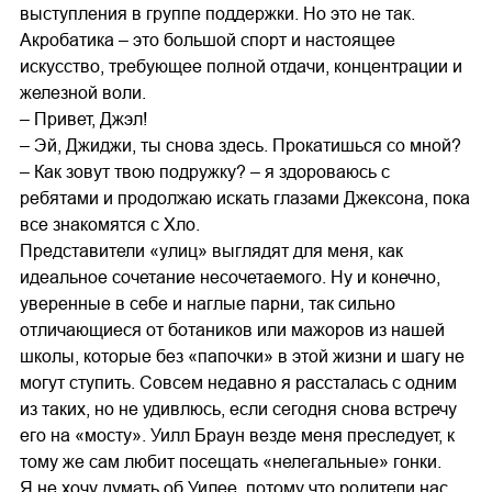
выступления в группе поддержки. Но это не так.
Акробатика – это большой спорт и настоящее
искусство, требующее полной отдачи, концентрации и
железной воли.
– Привет, Джэл!
– Эй, Джиджи, ты снова здесь. Прокатишься со мной?
– Как зовут твою подружку? – я здороваюсь с
ребятами и продолжаю искать глазами Джексона, пока
все знакомятся с Хло.
Представители «улиц» выглядят для меня, как
идеальное сочетание несочетаемого. Ну и конечно,
уверенные в себе и наглые парни, так сильно
отличающиеся от ботаников или мажоров из нашей
школы, которые без «папочки» в этой жизни и шагу не
могут ступить. Совсем недавно я рассталась с одним
из таких, но не удивлюсь, если сегодня снова встречу
его на «мосту». Уилл Браун везде меня преследует, к
тому же сам любит посещать «нелегальные» гонки.
Я не хочу думать об Уилее, потому что родители нас