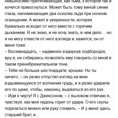
невыносимо притягивающая, как тьма, к которой так и
хочется прикоснуться. Может быть тому виной синие
глаза, напоминающие два осколка льда при ночном
освещении. А может в уверенности, которая
буквально исходит от него вместе с горячим
дыханием. Я не знаю, и не хочу знать, в чем дело… но
я не могу отвести от него взгляда и, кажется, он от
меня тоже.
– Восемнадцать, – надменно вздернув подбородок,
вру я, не собираясь позволять ему говорить со мной в
таком пренебрежительном тоне.
– Тебе не больше шестнадцати, крошка. Но ты
ничего, – он резко отпустил взгляд на мою
вздымающуюся от волнения грудь, и я резко ударила
его по щеке, чтобы, наконец, вырваться из его рук.
– Иди к черту! Я с Джексоном, – с вызовом отвечаю я,
чувствуя, как моя ладонь горит от удара. О его скулы
порезаться можно или руку сломать. – И у меня здесь
старший брат, и…