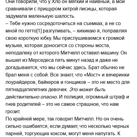
Они говорили, что у Хло он мягкий и наивный, а мой
сравнивали с прищуром хитрой лисицы, которая
задумала маленькую шалость.
– Тебе нужно сосредоточиться на съемках, а не со
мной по гетто[1] разгуливать, – хихикаю я, поправляя
свою короткую юбку. Мы прислушиваемся к громкой
музыке, которая доносится со стороны моста,
неподалеку от которого Митчелл оставил машину. Он
вышел из Мерседеса пять минут назад и даже не
догадывается, что мы сейчас здесь. Брат обычно не
брал меня с собой. Все знают, что «Мост» и вечеринки
лоурайдеров, байкеров и гонщиков – это не место для
пятнадцатилетних девочек.
Это может быть
действительно опасно.
И полиция, огромный штраф и
гнев родителей – это не самое страшное, что нам
грозит.
По крайней мере, так говорит Митчелл. Но он очень
сильно ошибается, если думает, что несколько черных
парней, торгующих коксом, могут меня напугать. К