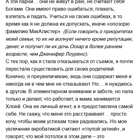
А эти парни… они не живут в раю, не считают себя
Богами. Они имеют право ошибаться, плакать,
взлетать и падать. Учиться на своих ошибках, в то
время как я не должна их допускать, иначе «опозорю
фамилию МакАлистер».
(Если говорить о приоритетах
моей семьи, то их не волнует ничего кроме репутации,
денег, и получит ли их дочь Оскар в более раннем
возрасте, чем Дженифер Лоуренс).
С тех пор, как я стала отказываться от съемок, я почти
перестала существовать для своих родителей.
Конечно, я преувеличиваю, ведь они содержат меня и
никогда ни в чем мне не отказывают. Но… я нуждаюсь
в другом. В элементарном внимании и заботе, но папа
только и делает, что работает, а мама занимается
Хлоей. Она ее личный агент, а я предоставлена самой
себе. Не скажу, что меня это расстраивает… просто
хочу, чтобы моим успехам тоже радовались. Но мое
увлечение акробатикой считают «глупой затеей», и
говорят, что мой потолок в этом деле – это