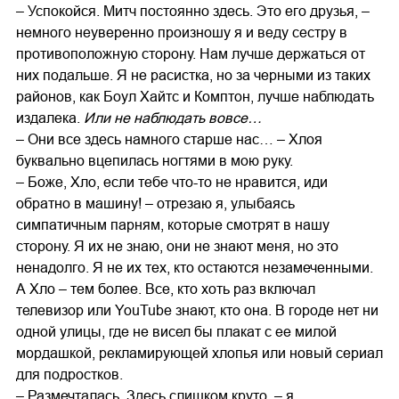
– Успокойся. Митч постоянно здесь. Это его друзья, –
немного неуверенно произношу я и веду сестру в
противоположную сторону. Нам лучше держаться от
них подальше. Я не расистка, но за черными из таких
районов, как Боул Хайтс и Комптон, лучше наблюдать
издалека.
Или не наблюдать вовсе…
– Они все здесь намного старше нас… – Хлоя
буквально вцепилась ногтями в мою руку.
– Боже, Хло, если тебе что-то не нравится, иди
обратно в машину! – отрезаю я, улыбаясь
симпатичным парням, которые смотрят в нашу
сторону. Я их не знаю, они не знают меня, но это
ненадолго. Я не их тех, кто остаются незамеченными.
А Хло – тем более. Все, кто хоть раз включал
телевизор или YouTube знают, кто она. В городе нет ни
одной улицы, где не висел бы плакат с ее милой
мордашкой, рекламирующей хлопья или новый сериал
для подростков.
– Размечталась. Здесь слишком круто, – я