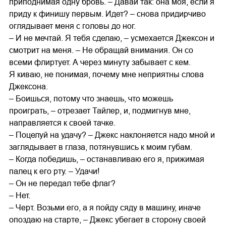
приподнимая одну бровь. – Давай так: она моя, если я
приду к финишу первым. Идет? – снова придирчиво
оглядывает меня с головы до ног.
– И не мечтай. Я тебя сделаю, – усмехается Джексон и
смотрит на меня. – Не обращай внимания. Он со
всеми флиртует. А через минуту забывает с кем.
Я киваю, не понимая, почему мне неприятны слова
Джексона.
– Боишься, потому что знаешь, что можешь
проиграть, – отрезает Тайлер, и, подмигнув мне,
направляется к своей тачке.
– Поцелуй на удачу? – Джекс наклоняется надо мной и
заглядывает в глаза, потянувшись к моим губам.
– Когда победишь, – останавливаю его я, прижимая
палец к его рту. – Удачи!
– Он не передал тебе флаг?
– Нет.
– Черт. Возьми его, а я пойду сяду в машину, иначе
опоздаю на старте, – Джекс убегает в сторону своей