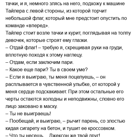
тачки, и я, немного злясь на него, подхожу к машине
Тайлера с левой стороны, из которой торчит
небольшой флаг, который мне предстоит опустить по
команде «вперед».
Тайлер стоит возле тачки и курит, поглядывая на толпу
девочек, которые строят ему глазки.
– Отдай флаг! – требую я, скрещивая руки на груди,
вплотную походя к этому наглецу.
– Отдам, если заключим пари.
– Какое еще пари? Ты в своем уме?
– Если я выиграю, ты меня поцелуешь, – он
расплывается в чувственной улыбке, от которой у
меня сердце подскакивает. При этом остальные его
черты остаются холодны и неподвижны, словно его
лицо заковано в маску.
– Ты не выиграешь!
– Пообещай, и выиграю, – рычит парень, со злостью
кидая сигарету на бетон, и тушит ее кроссовком.
– Что ты несешь… Джексон же твой друг!