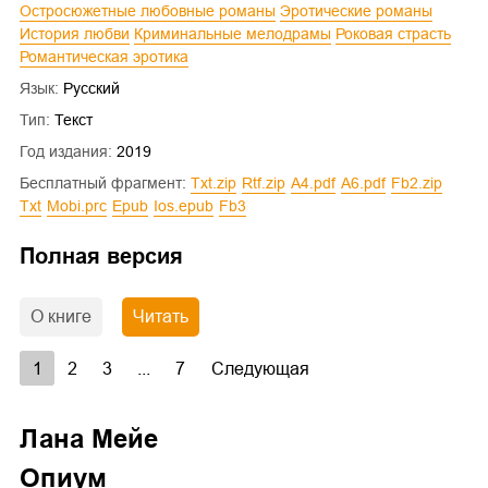
Остросюжетные любовные романы
Эротические романы
История любви
Криминальные мелодрамы
Роковая страсть
Романтическая эротика
Язык:
Русский
Тип:
Текст
Год издания:
2019
Бесплатный фрагмент:
txt.zip
rtf.zip
a4.pdf
a6.pdf
fb2.zip
txt
mobi.prc
epub
ios.epub
fb3
Полная версия
О книге
Читать
1
2
3
...
7
Следующая
Лана Мейе
Опиум