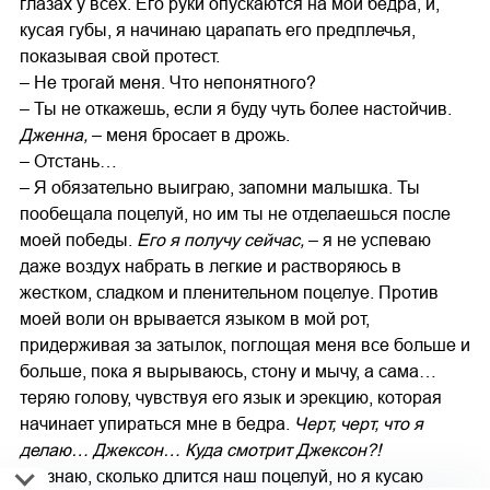
глазах у всех. Его руки опускаются на мои бедра, и,
кусая губы, я начинаю царапать его предплечья,
показывая свой протест.
– Не трогай меня. Что непонятного?
– Ты не откажешь, если я буду чуть более настойчив.
Дженна,
– меня бросает в дрожь.
– Отстань…
– Я обязательно выиграю, запомни малышка. Ты
пообещала поцелуй, но им ты не отделаешься после
моей победы.
Его я получу сейчас,
– я не успеваю
даже воздух набрать в легкие и растворяюсь в
жестком, сладком и пленительном поцелуе. Против
моей воли он врывается языком в мой рот,
придерживая за затылок, поглощая меня все больше и
больше, пока я вырываюсь, стону и мычу, а сама…
теряю голову, чувствуя его язык и эрекцию, которая
начинает упираться мне в бедра.
Черт, черт, что я
делаю… Джексон… Куда смотрит Джексон?!
Не знаю, сколько длится наш поцелуй, но я кусаю