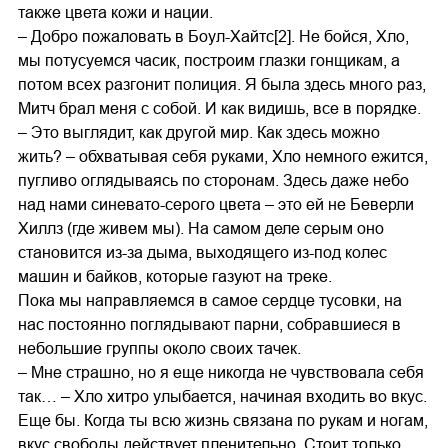
также цвета кожи и нации.
– Добро пожаловать в Боул-Хайтс[2]. Не бойся, Хло,
мы потусуемся часик, построим глазки гонщикам, а
потом всех разгонит полиция. Я была здесь много раз,
Митч брал меня с собой. И как видишь, все в порядке.
– Это выглядит, как другой мир. Как здесь можно
жить? – обхватывая себя руками, Хло немного ежится,
пугливо оглядываясь по сторонам. Здесь даже небо
над нами синевато-серого цвета – это ей не Беверли
Хиллз (где живем мы). На самом деле серым оно
становится из-за дыма, выходящего из-под колес
машин и байков, которые газуют на треке.
Пока мы направляемся в самое сердце тусовки, на
нас постоянно поглядывают парни, собравшиеся в
небольшие группы около своих тачек.
– Мне страшно, но я еще никогда не чувствовала себя
так… – Хло хитро улыбается, начиная входить во вкус.
Еще бы. Когда ты всю жизнь связана по рукам и ногам,
вкус свободы действует пленительно. Стоит только