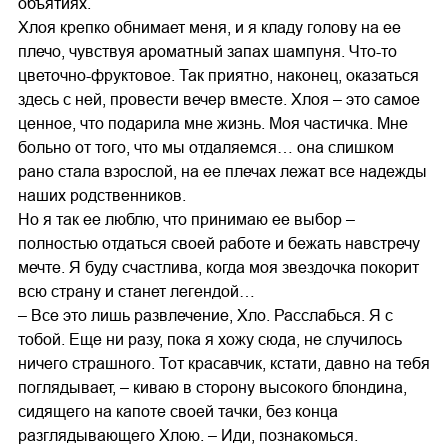
объятиях.
Хлоя крепко обнимает меня, и я кладу голову на ее
плечо, чувствуя ароматный запах шампуня. Что-то
цветочно-фруктовое. Так приятно, наконец, оказаться
здесь с ней, провести вечер вместе. Хлоя – это самое
ценное, что подарила мне жизнь. Моя частичка. Мне
больно от того, что мы отдаляемся… она слишком
рано стала взрослой, на ее плечах лежат все надежды
наших родственников.
Но я так ее люблю, что принимаю ее выбор –
полностью отдаться своей работе и бежать навстречу
мечте. Я буду счастлива, когда моя звездочка покорит
всю страну и станет легендой…
– Все это лишь развлечение, Хло. Расслабься. Я с
тобой. Еще ни разу, пока я хожу сюда, не случилось
ничего страшного. Тот красавчик, кстати, давно на тебя
поглядывает, – киваю в сторону высокого блондина,
сидящего на капоте своей тачки, без конца
разглядывающего Хлою. – Иди, познакомься.