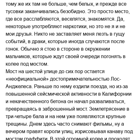
тому же их там не больше, чем белых, и прежде все
тусовки заканчивались безобидно. Это просто место,
где все расслабляются, веселятся, знакомятся. Да,
некоторые употребляют наркотики, но это не я и не
мои друзья. Никто не заставляет меня лезть в гущу
событий, в драки, которые иногда случаются после
гонок. Обычно я стою в стороне в окружении
мальчиков, которые ждут своей очереди погонять в
колее под мостом.
Мост на шестой улице до сих пор остается
«неофициальной» достопримечательностью Лос-
Анджелеса. Раньше по нему ездили поезда, но из-за
повышенной сейсмической активности в Калифорнии
и некачественного бетона он начал разваливаться,
превращаясь в заброшенный мост. Землетрясение в
три-четыре бала и на нем уже появляются крупные
трещины. Днем здесь часто снимают фильмы, ну а
вечером правят короли улиц, изрисовывая канаву под
мостом граффити. В этой огромной колее и проходят