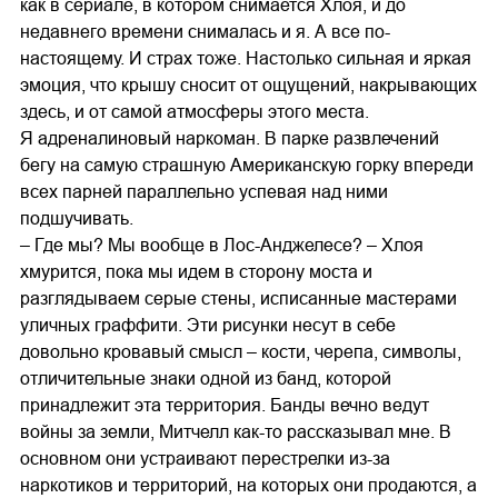
как в сериале, в котором снимается Хлоя, и до
недавнего времени снималась и я. А все по-
настоящему. И страх тоже. Настолько сильная и яркая
эмоция, что крышу сносит от ощущений, накрывающих
здесь, и от самой атмосферы этого места.
Я адреналиновый наркоман. В парке развлечений
бегу на самую страшную Американскую горку впереди
всех парней параллельно успевая над ними
подшучивать.
– Где мы? Мы вообще в Лос-Анджелесе? – Хлоя
хмурится, пока мы идем в сторону моста и
разглядываем серые стены, исписанные мастерами
уличных граффити. Эти рисунки несут в себе
довольно кровавый смысл – кости, черепа, символы,
отличительные знаки одной из банд, которой
принадлежит эта территория. Банды вечно ведут
войны за земли, Митчелл как-то рассказывал мне. В
основном они устраивают перестрелки из-за
наркотиков и территорий, на которых они продаются, а