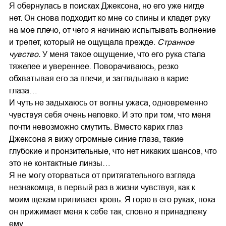
Я обернулась в поисках Джексона, но его уже нигде
нет. Он снова подходит ко мне со спины и кладет руку
на мое плечо, от чего я начинаю испытывать волнение
и трепет, который не ощущала прежде.
Странное
чувство.
У меня такое ощущение, что его рука стала
тяжелее и увереннее. Поворачиваюсь, резко
обхватывая его за плечи, и заглядываю в карие
глаза…
И чуть не задыхаюсь от волны ужаса, одновременно
чувствуя себя очень неловко. И это при том, что меня
почти невозможно смутить. Вместо карих глаз
Джексона я вижу огромные синие глаза, такие
глубокие и пронзительные, что нет никаких шансов, что
это не контактные линзы…
Я не могу оторваться от притягательного взгляда
незнакомца, в первый раз в жизни чувствуя, как к
моим щекам приливает кровь. Я горю в его руках, пока
он прижимает меня к себе так, словно я принадлежу
ему.