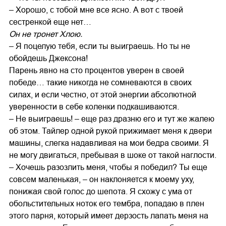
– Хорошо, с тобой мне все ясно. А вот с твоей
сестренкой еще нет…
Он не тронет Хлою.
– Я поцелую тебя, если ты выиграешь. Но ты не
обойдешь Джексона!
Парень явно на сто процентов уверен в своей
победе… такие никогда не сомневаются в своих
силах, и если честно, от этой энергии абсолютной
уверенности в себе коленки подкашиваются.
– Не выиграешь! – еще раз дразню его и тут же жалею
об этом. Тайлер одной рукой прижимает меня к двери
машины, слегка надавливая на мои бедра своими. Я
не могу двигаться, пребывая в шоке от такой наглости.
– Хочешь разозлить меня, чтобы я победил? Ты еще
совсем маленькая, – он наклоняется к моему уху,
понижая свой голос до шепота. Я схожу с ума от
обольстительных ноток его тембра, попадаю в плен
этого парня, который имеет дерзость лапать меня на