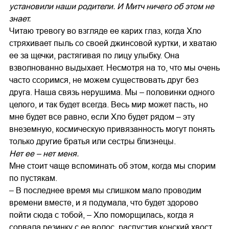
установили наши родители. И Митч ничего об этом не
знает.
Читаю тревогу во взгляде ее карих глаз, когда Хло
стряхивает пыль со своей джинсовой куртки, и хватаю
ее за щечки, растягивая по лицу улыбку. Она
взволнованно выдыхает. Несмотря на то, что мы очень
часто ссоримся, не можем существовать друг без
друга. Наша связь нерушима. Мы – половинки одного
целого, и так будет всегда. Весь мир может пасть, но
мне будет все равно, если Хло будет рядом – эту
внеземную, космическую привязанность могут понять
только другие братья или сестры близнецы.
Нет ее – нет меня.
Мне стоит чаще вспоминать об этом, когда мы спорим
по пустякам.
– В последнее время мы слишком мало проводим
времени вместе, и я подумала, что будет здорово
пойти сюда с тобой, – Хло поморщилась, когда я
сорвала резинку с ее волос, распустив конский хвост