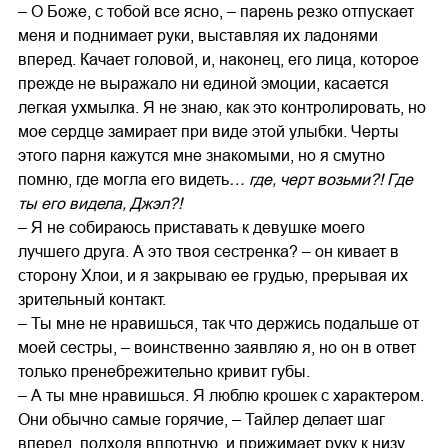
– О Боже, с тобой все ясно, – парень резко отпускает
меня и поднимает руки, выставляя их ладонями
вперед. Качает головой, и, наконец, его лица, которое
прежде не выражало ни единой эмоции, касается
легкая ухмылка. Я не знаю, как это контролировать, но
мое сердце замирает при виде этой улыбки. Черты
этого парня кажутся мне знакомыми, но я смутно
помню, где могла его видеть
… где, черт возьми?! Где
ты его видела, Джэл?!
– Я не собираюсь приставать к девушке моего
лучшего друга. А это твоя сестренка? – он кивает в
сторону Хлои, и я закрываю ее грудью, прерывая их
зрительный контакт.
– Ты мне не нравишься, так что держись подальше от
моей сестры, – воинственно заявляю я, но он в ответ
только пренебрежительно кривит губы.
– А ты мне нравишься. Я люблю крошек с характером.
Они обычно самые горячие, – Тайлер делает шаг
вперед, подходя вплотную, и прижимает руку к низу