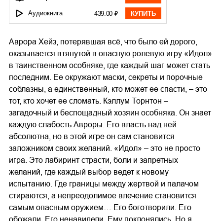
Аудиокнига
439.00 ₽
КУПИТЬ
Аврора Хейз, потерявшая всё, что было ей дорого,
оказывается втянутой в опасную ролевую игру «Идол»
в таинственном особняке, где каждый шаг может стать
последним. Ее окружают маски, секреты и порочные
соблазны, а единственный, кто может ее спасти, – это
тот, кто хочет ее сломать. Кэллум Торнтон –
загадочный и беспощадный хозяин особняка. Он знает
каждую слабость Авроры. Его власть над ней
абсолютна, но в этой игре он сам становится
заложником своих желаний. «Идол» – это не просто
игра. Это лабиринт страсти, боли и запретных
желаний, где каждый выбор ведет к новому
испытанию. Где границы между жертвой и палачом
стираются, а непреодолимое влечение становится
самым опасным оружием… Его боготворили. Его
обожали. Его ненавидели. Ему поклонялись. Но я