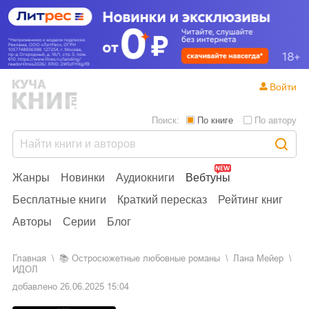
Войти
Поиск:
По книге
По автору
Жанры
Новинки
Аудиокниги
Вебтуны
Бесплатные книги
Краткий пересказ
Рейтинг книг
Авторы
Серии
Блог
Главная
📚
остросюжетные любовные романы
Лана Мейер
ИДОЛ
добавлено
26.06.2025 15:04