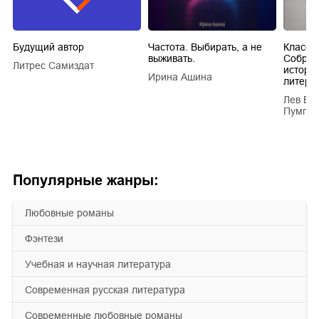
Будущий автор
Частота. Выбирать, а не
Класси
выживать.
Собран
Литрес Самиздат
истори
Ирина Ашина
литера
Лев Ва
Пумпян
Популярные жанры:
любовные романы
фэнтези
учебная и научная литература
современная русская литература
современные любовные романы