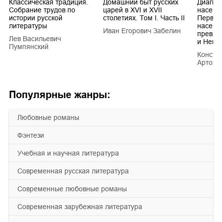
Классическая традиция.
Домашний быт русских
Диагно
Собрание трудов по
царей в XVI и XVII
насеко
истории русской
столетиях. Том I. Часть II
Первич
литературы
насеко
Иван Егорович Забелин
превра
Лев Васильевич
и Hemi
Пумпянский
Конста
Артохи
Популярные жанры:
любовные романы
фэнтези
учебная и научная литература
современная русская литература
современные любовные романы
современная зарубежная литература