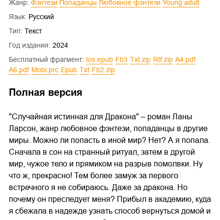
Жанр:
Фэнтези
Попаданцы
Любовное фэнтези
Young adult
Язык:
Русский
Тип:
Текст
Год издания:
2024
Бесплатный фрагмент:
ios.epub
fb3
txt.zip
rtf.zip
a4.pdf
a6.pdf
mobi.prc
epub
txt
fb2.zip
Полная версия
"Случайная истинная для Дракона" – роман Ланы
Ларсон, жанр любовное фэнтези, попаданцы в другие
миры. Можно ли попасть в иной мир? Нет? А я попала.
Сначала в сон на странный ритуал, затем в другой
мир, чужое тело и прямиком на разрыв помолвки. Ну
что ж, прекрасно! Тем более замуж за первого
встречного я не собираюсь. Даже за дракона. Но
почему он преследует меня? Прибыл в академию, куда
я сбежала в надежде узнать способ вернуться домой и