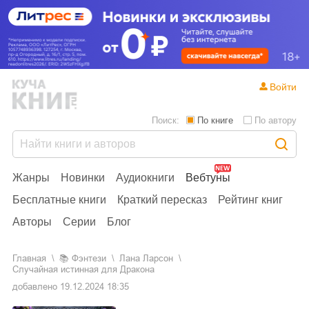
Войти
Поиск:
По книге
По автору
Жанры
Новинки
Аудиокниги
Вебтуны
Бесплатные книги
Краткий пересказ
Рейтинг книг
Авторы
Серии
Блог
Главная
📚
фэнтези
Лана Ларсон
Случайная истинная для Дракона
добавлено
19.12.2024 18:35