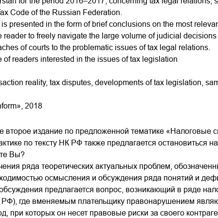
rstan for the period 2016–2017, concerning tax legal relations, 
Tax Code of the Russian Federation.
e is presented in the form of brief conclusions on the most rele
e reader to freely navigate the large volume of judicial decisio
ches of courts to the problematic issues of tax legal relations.
of readers interested in the issues of tax legislation
saction reality, tax disputes, developments of tax legislation, sa
nform», 2018
 второе издание по предложенной тематике «Налоговые сп
актике по тексту НК РФ также предлагается остановиться н
ите Вы?
чения ряда теоретических актуальных проблем, обозначенны
ходимостью осмысления и обсуждения ряда понятий и дефи
 обсуждения предлагается вопрос, возникающий в ряде нал
в РФ), где вменяемым плательщику правонарушением явля
д, при которых он несет правовые риски за своего контраг