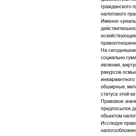
гражданского 
налогового пра
Именно «реаль
действительно
хозяйствующих 
правоотношений
На сегодняшний
социально-гума
явления, вирту
ракурсов осмыс
инвариантного 
обширные, мет
статуса этой ка
Правовое знач
предпосылок дл
объектом налог
Исследуя право
налогообложени