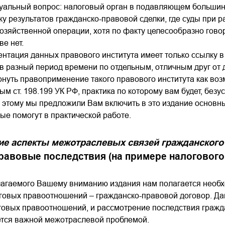
уальный вопрос: налоговый орган в подавляющем большинс
у результатов гражданско-правовой сделки, где суды при 
озяйственной операции, хотя по факту целесообразно говор
ве нет.
нтация данных правового института имеет только ссылку 
в разный период времени по отдельным, отличным друг от 
онуть правоприменение такого правового института как в
м ст. 198.199 УК РФ, практика по которому вам будет, безу
 этому мы предложили Вам включить в это издание основн
орые помогут в практической работе.
ие аспекты межотраслевых связей гражданского 
равовые последствия (на примере налогового
лагаемого Вашему вниманию издания нам полагается необ
говых правоотношений – гражданско-правовой договор. Дан
овых правоотношений, и рассмотрение последствия гражда
ется важной межотраслевой проблемой.