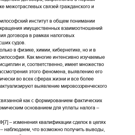
ке межотраслевых связей гражданского и
философский институт в общем понимании
прекращения имущественных взаимоотношений
ния договора в рамках налоговых
сших судов.
лько в физике, химии, кибернетике, но и в
 философия. Как многие интенсивно изучаемые
исциплин и, соответственно, имеет множество
рассмотрения этого феномена, выявлению его
ически во всех сферах жизни и все более
 актуализируют выявление мировоззренческого
связанной как с формированием фактических
номическим основанием для уплаты налога –
[7] – изменения квалификации сделок в целях
, – наблюдаем, что возможно получить выводы,