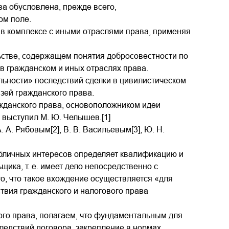
а обусловлена, прежде всего,
ом поле.
в комплексе с иными отраслями права, применяя
ьстве, содержащем понятия добросовестности по
в гражданском и иных отраслях права.
льности» последствий сделки в цивилистическом
зей гражданского права.
данского права, основоположником идеи
 выступил М. Ю. Челышев.[1]
А. Рябовым[2], В. В. Васильевым[3], Ю. Н.
убличных интересов определяет квалификацию и
ика, т. е. имеет дело непосредственно с
о, что такое вхождение осуществляется «для
твия гражданского и налогового права
ого права, полагаем, что фундаментальным для
ледствий договора, закрепление в нормах