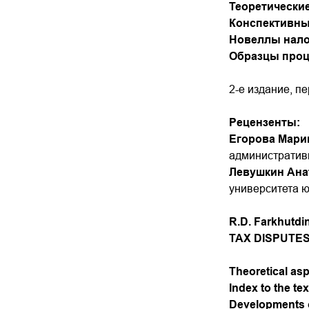
Теоретические
Конспективны
Новеллы нало
Образцы проц
2-е издание, п
Рецензенты:
Егорова Мари
административ
Левушкин Ана
университета 
R.D. Farkhutdi
TAX DISPUTE
Theoretical asp
Index to the te
Developments o