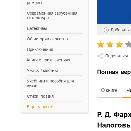
романы
современная зарубежная
литература
детективы
Добавить
об истории серьезно
приключения
Поделиться
книги о приключениях
ужасы / мистика
Полная вер
учебники и пособия для
вузов
О книге
Ч
cтихи, поэзия
Еще
жанры
Р. Д. Фар
Налоговы