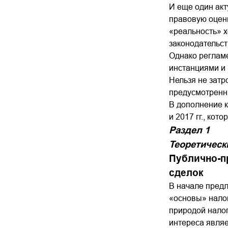
И еще один акт
правовую оценк
«реальность» х
законодательст
Однако регламе
инстанциями и 
Нельзя не затр
предусмотренны
В дополнение к
и 2017 гг., кот
Раздел 1
Теоретическ
Публично-п
сделок
В начале пред
«основы» нало
природой налог
интереса явля