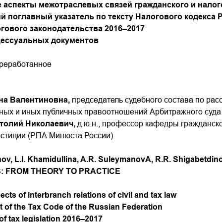
 аспекты межотраслевых связей гражданского и налог
й поглавный указатель по тексту Налогового кодекса
гового законодательства 2016–2017
ессуальных документов
ереработанное
на Валентиновна,
председатель судебного состава по ра
ных и иных публичных правоотношений Арбитражного суда
толий Николаевич,
д.ю.н., профессор кафедры гражданск
юстиции (РПА Минюста России)
nov, L.I. Khamidullina, A.R. SuleymanovA, R.R. Shigabetdin
S: FROM THEORY TO PRACTICE
ects of interbranch relations of civil and tax law
xt of the Tax Code of the Russian Federation
f tax legislation 2016–2017