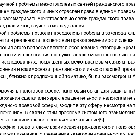
аучной проблемы межотраслевых связей гражданского прав
ием гражданского и иных отраслей права в едином правов
о рассматривать межотраслевые связи гражданского права 
од как метод научного исследования.
кой проблемы позволит преодолеть пробелы в законодател
лки и реальности последствий правоприменимости сделки 
ения этого вопроса является обоснование категории «реа
 началом исследования послужит анализ межотраслевых свя
 исследованиях, посвященных межотраслевым связям граж
вения и взаимосвязи гражданского и иных отраслей права
сы, близкие к предложенной тематике, были рассмотрены А. 
омочия в налоговой сфере, налоговый орган для защиты п
держания сделки или характера деятельности налогоплательщ
данско-правовой сферы, входит в эту сферу, несмотря на т
ложения». В связи с этим проблема системного взаимодейс
есь принципиальное практическое значение[5].
софию права в ключе взаимосвязи гражданского и налогов
служит изучение, определение категории «реальности» пос