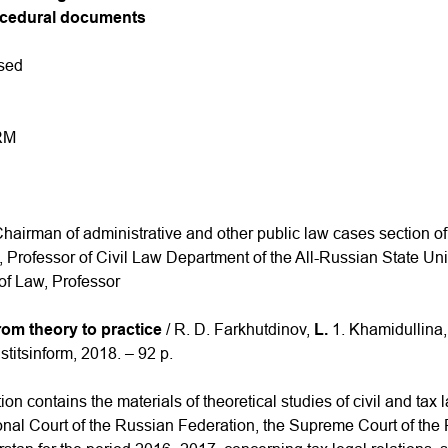
ocedural documents
ised
RM
hairman of administrative and other public law cases section of 
, Professor of Civil Law Department of the All-Russian State Unive
of Law, Professor
rom theory to practice
/ R. D. Farkhutdinov,
L.
1. Khamidullina,
stitsinform, 2018. – 92 p.
ion contains the materials of theoretical studies of civil and tax 
ional Court of the Russian Federation, the Supreme Court of th