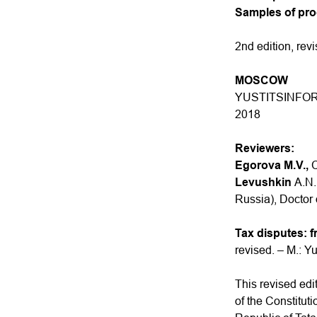
Samples of pr
2nd edition, rev
MOSCOW
YUSTITSINFO
2018
Reviewers:
Egorova M.V.,
C
Levushkin
A.N.
Russia), Doctor 
Tax disputes: f
revised. – M.: Yu
This revised edit
of the Constitut