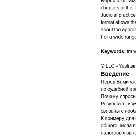
Republic of Tata
chapters of the 
Judicial practic
format allows th
about the approa
For a wide range 
Keywords:
tran
© LLC «Yustitsi
Введение
Перед Вами уже
по судебной пр
Почему, спрос
Результаты изу
связаны с необ
К примеру, для
общего числа 
налоговых выго