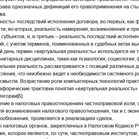
права однозначных дефиниций его правоприменения на сты
ва.
ность» последствий исполнения договора, во-первых, как 
сти, во-вторых, реальность намерения, возникновения и 
субъектов, и, в-третьих – реальность последствий исполне
, с учетом терминов, поименованных в судебных актах вы
 день термин «виртуальная реальность» используется не то
нитарных дисциплинах, таких как психология, социология,
альная реальность рассматривается с позиций различных д
ления, что неизбежно ведет к необходимости системного 
смысла. Возрастание роли компьютерных технологий практ
афорические трактовки понятия «виртуальная реальность»
тегории[6].
ение в налоговых правоотношениях частноправовой воли, 
я возникновения налогового правоотношения, так и с эко
ообложения, проявляется в реализациях сделок.
 налоговых органов, закрепленных в Налоговом Кодексе РФ
я, которое является, по сути, частноправовым институтом