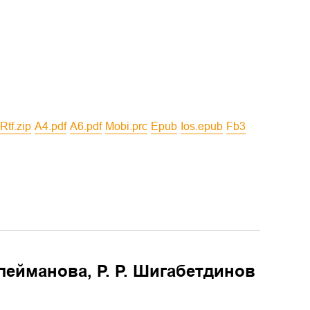
rtf.zip
a4.pdf
a6.pdf
mobi.prc
epub
ios.epub
fb3
улейманова, Р. Р. Шигабетдинов