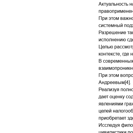
Актуальность н
правоприменен
При этом важн
системный подх
Разрешение та
исполнению сде
Целью рассмотр
контексте, где
В современных
взаимопроникно
При этом вопро
Андреевым[4].
Реализуя полн
дает оценку со
явлениями граж
целей налогооб
приобретает зд
Исследуя фило
цивилистики по