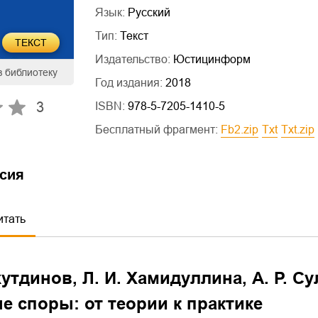
Язык:
Русский
Тип:
Текст
ТЕКСТ
Издательство:
Юстицинформ
в библиотеку
Год издания:
2018
3
ISBN:
978-5-7205-1410-5
Бесплатный фрагмент:
fb2.zip
txt
txt.zip
сия
итать
хутдинов, Л. И. Хамидуллина, А. Р. С
е споры: от теории к практике