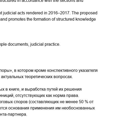
structured in accordance with the sections and
vant judicial acts rendered in 2016–2017. The proposed
ns and promotes the formation of structured knowledge
mple documents, judicial practice.
оры», в котором кроме конспективного указателя
а актуальных теоретических вопросах.
х в книге, и выработка путей их решения
ниций, отсутствующих как норма права.
оговых споров (составляющих не менее 50 % от
ются основания применения им необоснованных
ента-партнера.