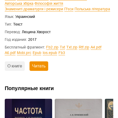
Авторська збірка
Філософія життя
Знамениті драматурги і режисери
П'єси
Польська література
Язык:
Украинский
Тип:
Текст
Перевод:
Люцина Хворост
Год издания:
2017
Бесплатный фрагмент:
fb2.zip
txt
txt.zip
rtf.zip
a4.pdf
a6.pdf
mobi.prc
epub
ios.epub
fb3
О книге
Читать
Популярные книги