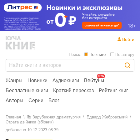
Войти
Поиск:
По книге
По автору
Жанры
Новинки
Аудиокниги
Вебтуны
Бесплатные книги
Краткий пересказ
Рейтинг книг
Авторы
Серии
Блог
Главная
📚
зарубежная драматургия
Едвард Жебровський
Страта двійника (збірник)
добавлено
10.12.2023 08:39