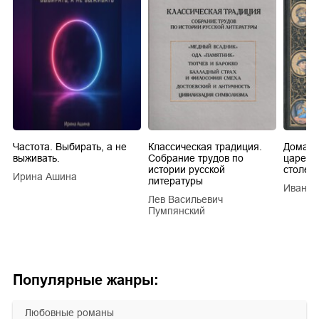
Частота. Выбирать, а не
Классическая традиция.
Домашн
выживать.
Собрание трудов по
царей в
истории русской
столети
Ирина Ашина
литературы
Иван Е
Лев Васильевич
Пумпянский
Популярные жанры:
любовные романы