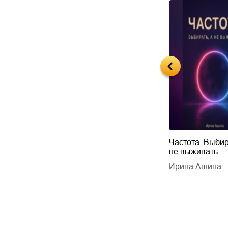
Будущий автор
Частота. Выбир
не выживать.
дарчук Паули
Литрес Самиздат
дарчук Паули
Ирина Ашина