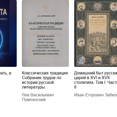
ать, а
Классическая традиция.
Домашний быт русск
Собрание трудов по
царей в XVI и XVII
истории русской
столетиях. Том I. Част
литературы
II
Лев Васильевич
Иван Егорович Забел
Пумпянский