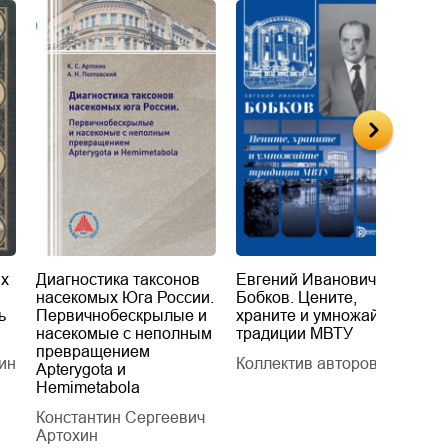
их
Диагностика таксонов
Евгений Иванович
«
насекомых Юга России.
Бобков. Цените,
д
ь
Первичнобескрылые и
храните и умножайте
Л
насекомые с неполным
традиции МВТУ
П
превращением
ин
Коллектив авторов
Л
Apterygota и
Hemimetabola
Константин Сергеевич
Артохин