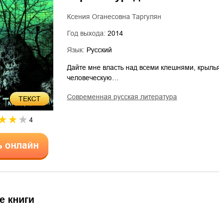
Ксения Оганесовна Таргулян
Год выхода:
2014
Язык:
Русский
Дайте мне власть над всеми клешнями, крыль
человеческую…
современная русская литература
ТЕКСТ
4
ь онлайн
е книги