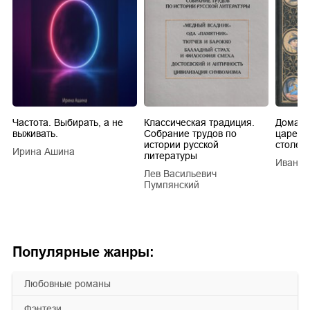
Частота. Выбирать, а не
Классическая традиция.
Домашн
выживать.
Собрание трудов по
царей в
истории русской
столети
Ирина Ашина
литературы
Иван Е
Лев Васильевич
Пумпянский
Популярные жанры:
любовные романы
фэнтези