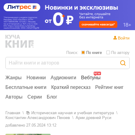
Войти
Поиск:
По книге
По автору
Жанры
Новинки
Аудиокниги
Вебтуны
Бесплатные книги
Краткий пересказ
Рейтинг книг
Авторы
Серии
Блог
Главная
📚
историческая научная и учебная литература
Константин Александрович Пензев
Арии древней Руси
добавлено
27.05.2024 13:12