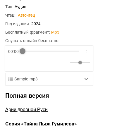
Тип:
Аудио
Чтец:
 Авточтец
Год издания:
2024
Бесплатный фрагмент:
mp3
Слушать онлайн бесплатно:
00:00
--:--
Sample.mp3
01.mp3
25:10
Полная версия
02.mp3
20:50
Арии древней Руси
03.mp3
14:00
Cерия «
Тайна Льва Гумилева
»