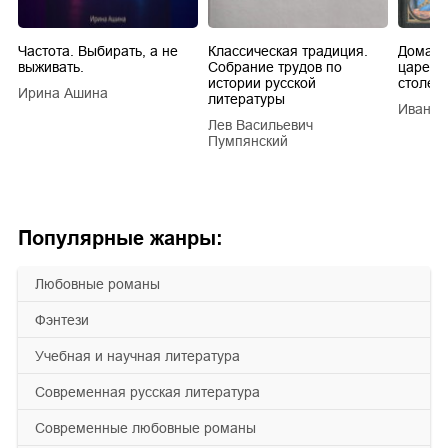
Частота. Выбирать, а не
Классическая традиция.
Домашн
выживать.
Собрание трудов по
царей в
истории русской
столети
Ирина Ашина
литературы
Иван Е
Лев Васильевич
Пумпянский
Популярные жанры:
любовные романы
фэнтези
учебная и научная литература
современная русская литература
современные любовные романы