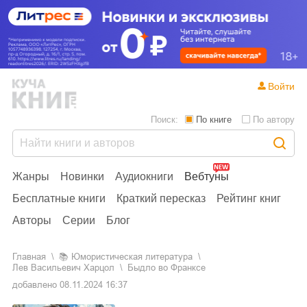
Войти
Поиск:
По книге
По автору
Жанры
Новинки
Аудиокниги
Вебтуны
Бесплатные книги
Краткий пересказ
Рейтинг книг
Авторы
Серии
Блог
Главная
📚
юмористическая литература
Лев Васильевич Харцол
Быдло во Франксе
добавлено
08.11.2024 16:37