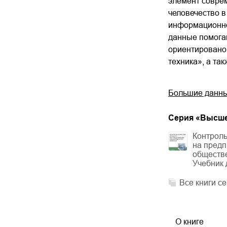
элемент соврем
человечество в
информационног
данные помогаю
ориентировано
техника», а та
Большие данны
Cерия «
Высше
Контрол
на предп
обществе
Учебник 
Все книги с
О книге