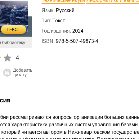
Технические науки
Информатика и вычис
Язык:
Русский
Тип:
Текст
ТЕКСТ
Год издания:
2024
ISBN:
978-5-507-49873-4
в библиотеку
4
Добавить
цитату
сия
обии рассматриваются вопросы организации больших дан
ются характеристики различных систем управления базами
, который читается автором в Нижневартовском государст