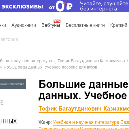
нки
Аудиокниги
Вебтуны
Бесплатные книги
Краткий 
ебная и научная литература
Тофик Багаутдинович Казиахмедов
и NoSQL базы данных. Учебное пособие для вузов
Большие данные
данных. Учебное
Тофик Багаутдинович Казиахм
Жанр:
Учебная и научная литература
Ба