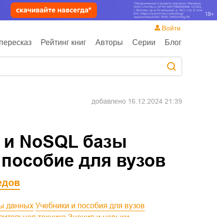
Войти
пересказ
Рейтинг книг
Авторы
Серии
Блог
добавлено
16.12.2024 21:39
 и NoSQL базы
 пособие для вузов
едов
зы данных
Учебники и пособия для вузов