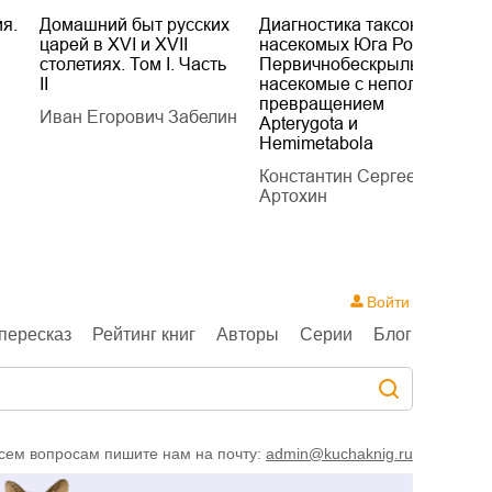
я.
Домашний быт русских
Диагностика таксонов
Е
царей в XVI и XVII
насекомых Юга России.
Б
столетиях. Том I. Часть
Первичнобескрылые и
х
II
насекомые с неполным
т
превращением
Иван Егорович Забелин
К
Apterygota и
Hemimetabola
Константин Сергеевич
Артохин
Войти
пересказ
Рейтинг книг
Авторы
Серии
Блог
сем вопросам пишите нам на почту:
admin@kuchaknig.ru