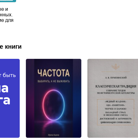
е и
нных.
ие для
е книги