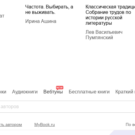
Частота. Выбирать, а
Классическая традици
не выживать.
Собрание трудов по
ат
истории русской
Ирина Ашина
литературы
Лев Васильевич
Пумпянский
нки
Аудиокниги
Вебтуны
Бесплатные книги
Краткий 
ть автором
MyBook.ru
По в