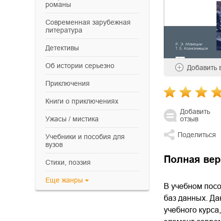
романы
современная зарубежная
литература
детективы
об истории серьезно
Добавить
приключения
книги о приключениях
Добавить
отзыв
ужасы / мистика
Поделиться
учебники и пособия для
вузов
Полная вер
cтихи, поэзия
Еще
жанры
В учебном пос
баз данных. Да
учебного курса