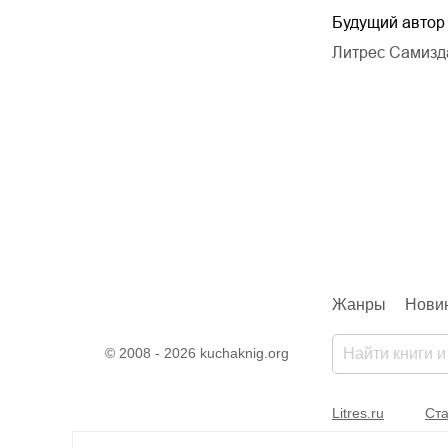
и – ожившая
Очередь
Будущий автор
Ирина Одарчук Паули
Литрес Самизд
еньевич
Ирина Одарчук Паули
Жанры
Нови
© 2008 - 2026 kuchaknig.org
Litres.ru
Ста