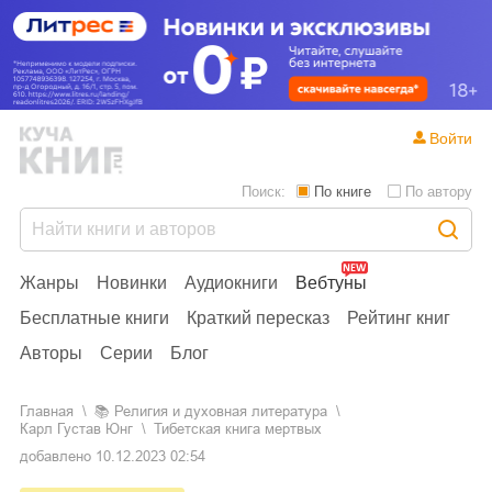
Войти
Поиск:
По книге
По автору
Жанры
Новинки
Аудиокниги
Вебтуны
Бесплатные книги
Краткий пересказ
Рейтинг книг
Авторы
Серии
Блог
Главная
📚
религия и духовная литература
Карл Густав Юнг
Тибетская книга мертвых
добавлено
10.12.2023 02:54