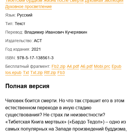
Тибетский буддизм
Жизнь после смерти
Духовная эволюция
Духовное просветление
Язык:
Русский
Тип:
Текст
Перевод:
Владимир Иванович Кучерявкин
Издательство:
АСТ
Год издания:
2021
ISBN:
978-5-17-138561-3
Бесплатный фрагмент:
fb2.zip
a4.pdf
a6.pdf
mobi.prc
epub
ios.epub
txt
txt.zip
rtf.zip
fb3
Полная версия
Человек боится смерти. Но что так страшит его в этом
естественном переходе в иную стадию
существования? Не страх ли неизвестности?
«Тибетская Книга мертвых» («Бардо Тедол») – одно из
самых популярных на Западе произведений буддизма,