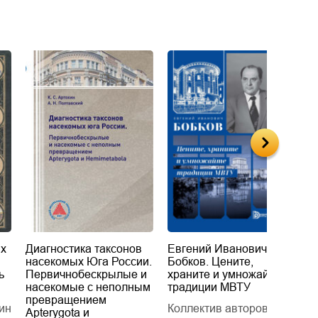
их
Диагностика таксонов
Евгений Иванович
«
насекомых Юга России.
Бобков. Цените,
д
ь
Первичнобескрылые и
храните и умножайте
Л
насекомые с неполным
традиции МВТУ
П
превращением
ин
Коллектив авторов
Л
Apterygota и