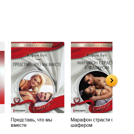
Представь, что мы
Марафон страсти с
П
вместе
шафером