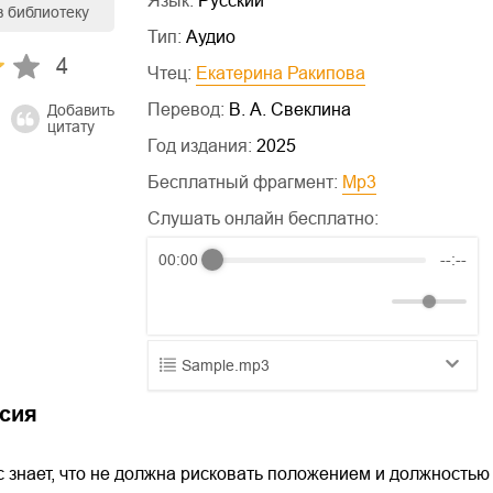
Язык:
Русский
в библиотеку
Тип:
Аудио
4
Чтец:
Екатерина Ракипова
Перевод:
В. А. Свеклина
Добавить
цитату
Год издания:
2025
Бесплатный фрагмент:
mp3
Слушать онлайн бесплатно:
00:00
--:--
Sample.mp3
01.mp3
25:10
сия
02.mp3
20:50
 знает, что не должна рисковать положением и должностью
03.mp3
14:00