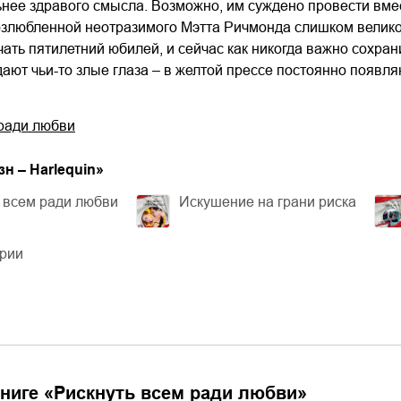
ьнее здравого смысла. Возможно, им суждено провести вме
озлюбленной неотразимого Мэтта Ричмонда слишком велико.
чать пятилетний юбилей, и сейчас как никогда важно сохран
ают чьи-то злые глаза – в желтой прессе постоянно появл
 ради любви
н – Harlequin
»
 всем ради любви
Искушение на грани риска
ерии
ниге «
Рискнуть всем ради любви
»