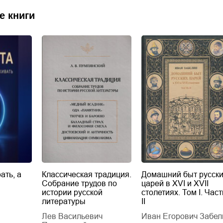
е книги
ать, а
Классическая традиция.
Домашний быт русск
Собрание трудов по
царей в XVI и XVII
истории русской
столетиях. Том I. Част
литературы
II
Лев Васильевич
Иван Егорович Забел