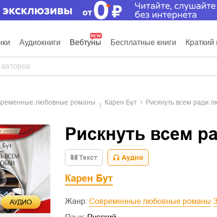
нки
Аудиокниги
Вебтуны
Бесплатные книги
Краткий 
овременные любовные романы
Карен Бут
Рискнуть всем ради л
Рискнуть всем р
Текст
Аудио
Карен Бут
Жанр:
Современные любовные романы
АУДИО