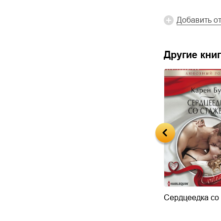
Добавить о
Другие книг
т соблазна
Не устоять перед
Сердцеедка со
совершенством