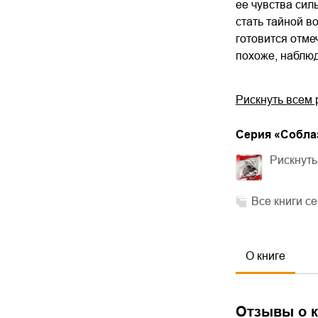
ее чувства сил
стать тайной в
готовится отме
похоже, наблюд
Рискнуть всем
Cерия «
Соблаз
Рискнуть
Все книги с
О книге
Отзывы о к