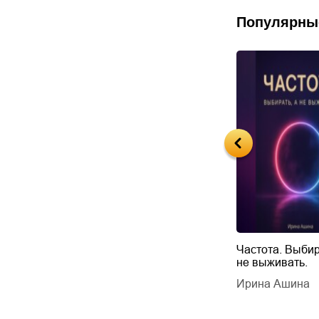
Популярны
Будущий автор
Частота. Выбир
не выживать.
дарчук Паули
Литрес Самиздат
дарчук Паули
Ирина Ашина