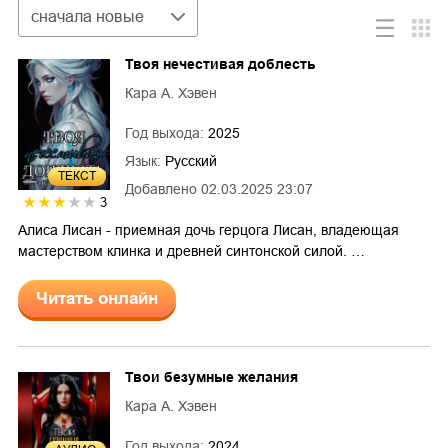
Сортировка
сначала новые
Твоя нечестивая доблесть
Кара А. Хэвен
Год выхода:
2025
Язык:
Русский
ТЕКСТ
Добавлено
02.03.2025 23:07
3
Алиса Лисан - приемная дочь герцога Лисан, владеющая
мастерством клинка и древней синтонской силой. …
Читать онлайн
Твои безумные желания
Кара А. Хэвен
Год выхода:
2024