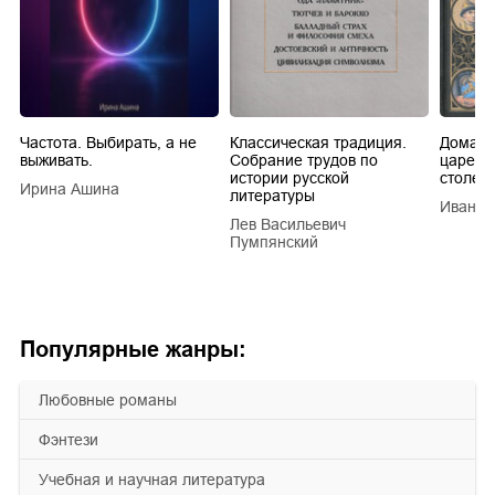
Частота. Выбирать, а не
Классическая традиция.
Домашн
выживать.
Собрание трудов по
царей в
истории русской
столети
Ирина Ашина
литературы
Иван Е
Лев Васильевич
Пумпянский
Популярные жанры:
любовные романы
фэнтези
учебная и научная литература