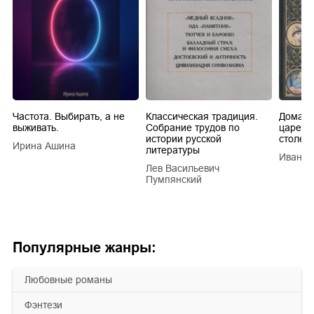
Частота. Выбирать, а не
Классическая традиция.
Домашн
выживать.
Собрание трудов по
царей в
истории русской
столети
Ирина Ашина
литературы
Иван Е
Лев Васильевич
Пумпянский
Популярные жанры:
любовные романы
фэнтези