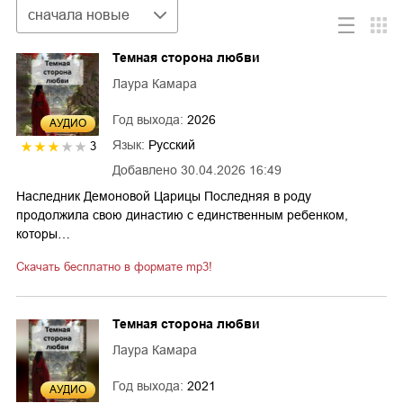
Сортировка
сначала новые
Темная сторона любви
Лаура Камара
Год выхода:
2026
AУДИО
Язык:
Русский
3
Добавлено
30.04.2026 16:49
Наследник Демоновой Царицы Последняя в роду
продолжила свою династию с единственным ребенком,
которы…
Скачать бесплатно в формате mp3!
Темная сторона любви
Лаура Камара
Год выхода:
2021
AУДИО