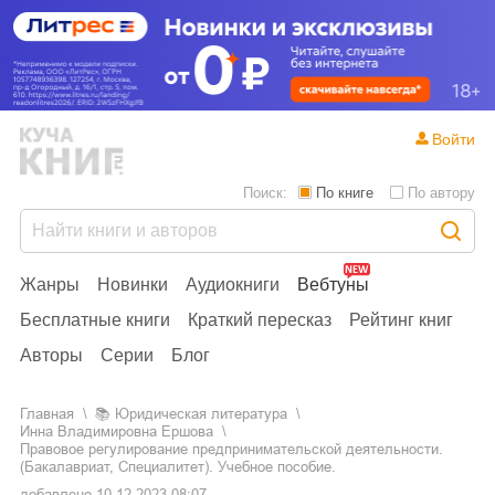
Войти
Поиск:
По книге
По автору
Жанры
Новинки
Аудиокниги
Вебтуны
Бесплатные книги
Краткий пересказ
Рейтинг книг
Авторы
Серии
Блог
Главная
📚
юридическая литература
Инна Владимировна Ершова
Правовое регулирование предпринимательской деятельности.
(Бакалавриат, Специалитет). Учебное пособие.
добавлено
10.12.2023 08:07