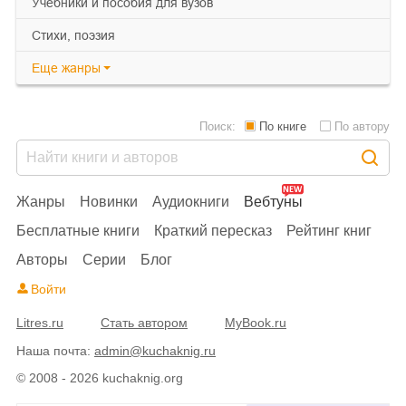
учебники и пособия для вузов
cтихи, поэзия
Еще
жанры
Поиск:
По книге
По автору
Жанры
Новинки
Аудиокниги
Вебтуны
Бесплатные книги
Краткий пересказ
Рейтинг книг
Авторы
Серии
Блог
Войти
Litres.ru
Стать автором
MyBook.ru
Наша почта:
admin@kuchaknig.ru
© 2008 - 2026 kuchaknig.org