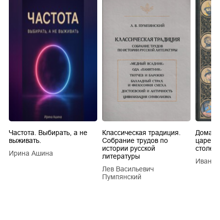
Частота. Выбирать, а не
Классическая традиция.
Домашн
выживать.
Собрание трудов по
царей в
истории русской
столети
Ирина Ашина
литературы
Иван Е
Лев Васильевич
Пумпянский