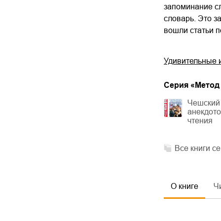
запоминание сл
словарь. Это з
вошли статьи п
Удивительные ис
Cерия «
Метод
Чешский 
анекдото
чтения
Все книги с
О книге
Ч