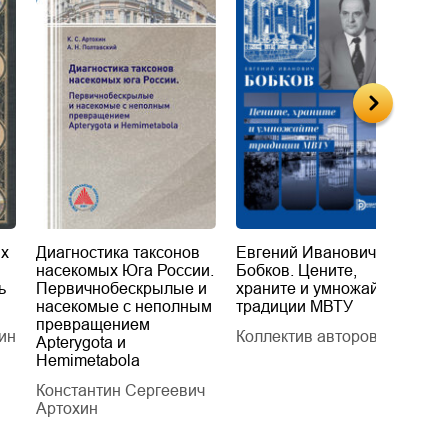
их
Диагностика таксонов
Евгений Иванович
«
насекомых Юга России.
Бобков. Цените,
д
ь
Первичнобескрылые и
храните и умножайте
Л
насекомые с неполным
традиции МВТУ
П
превращением
ин
Коллектив авторов
Л
Apterygota и
Hemimetabola
Константин Сергеевич
Артохин