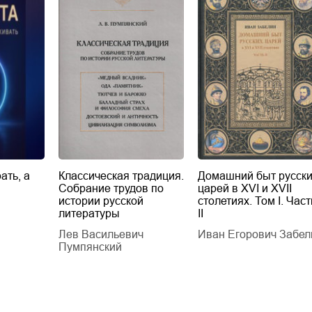
ать, а
Классическая традиция.
Домашний быт русск
Собрание трудов по
царей в XVI и XVII
истории русской
столетиях. Том I. Част
литературы
II
Лев Васильевич
Иван Егорович Забел
Пумпянский