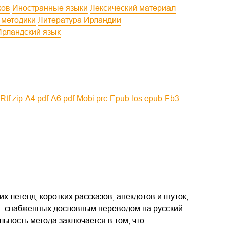
ков
Иностранные языки
Лексический материал
е методики
Литература Ирландии
Ирландский язык
rtf.zip
a4.pdf
a6.pdf
mobi.prc
epub
ios.epub
fb3
 легенд, коротких рассказов, анекдотов и шуток,
а: снабженных дословным переводом на русский
ьность метода заключается в том, что