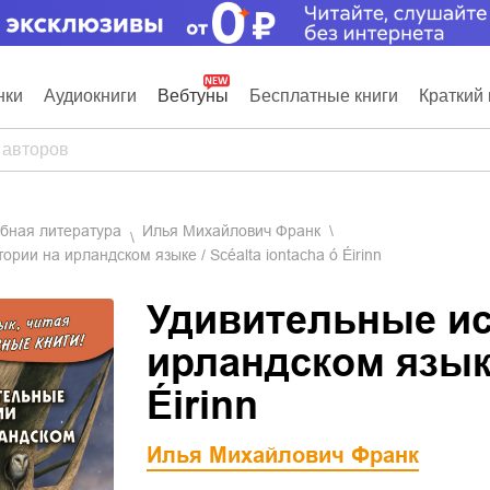
нки
Аудиокниги
Вебтуны
Бесплатные книги
Краткий 
ебная литература
Илья Михайлович Франк
ории на ирландском языке / Scéalta iontacha ó Éirinn
Удивительные ис
ирландском языке 
Éirinn
Илья Михайлович Франк