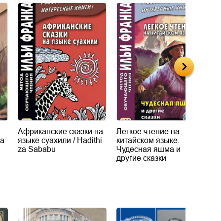
Африканские сказки на
Легкое чтение на
Ф
ga
языке суахили / Hadithi
китайском языке.
А
za Sababu
Чудесная яшма и
н
другие сказки