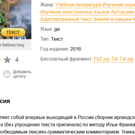
Жанр:
Учебная литература
Изучение язы
Изучение иностранных языков
Авторски
Адаптированный текст
Знания и навыки
Язык:
ga
ТЕКСТ
Тип:
Текст
в библиотеку
Год издания:
2016
4
Бесплатный фрагмент:
fb2.zip
txt
txt.zip
Добавить
цитату
сия
ляет собой впервые выходящий в России сборник ирландских
 (без упрощения текста оригинала) по методу Ильи Франк
необходимым лексико-грамматическим комментарием. Уникал