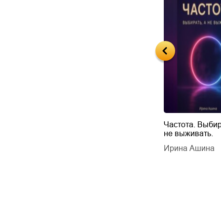
Будущий автор
Частота. Выбир
не выживать.
дарчук Паули
Литрес Самиздат
дарчук Паули
Ирина Ашина