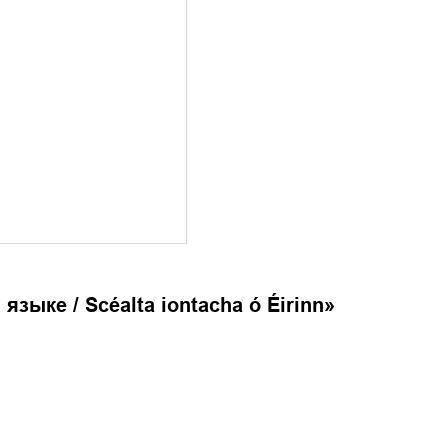
ыке / Scéalta iontacha ó Éirinn
»