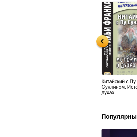
ий с улыбкой.
Китайский шутя. 100
Китайский с Пу
 и шутки для
анекдотов для
Сунлином. Ист
го чтения
начального чтения
духах
Популярны