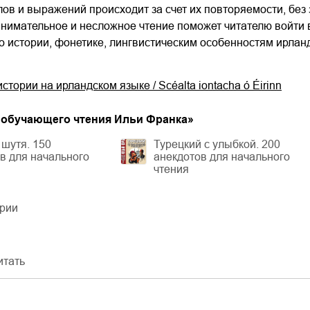
ов и выражений происходит за счет их повторяемости, без
анимательное и несложное чтение поможет читателю войти 
о истории, фонетике, лингвистическим особенностям ирлан
тории на ирландском языке / Scéalta iontacha ó Éirinn
 обучающего чтения Ильи Франка
»
шутя. 150
Турецкий с улыбкой. 200
в для начального
анекдотов для начального
чтения
ерии
итать