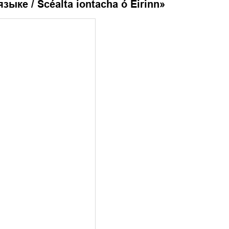
ке / Scéalta iontacha ó Éirinn
»