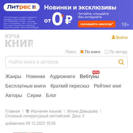
Войти
Поиск:
По книге
По автору
Жанры
Новинки
Аудиокниги
Вебтуны
Бесплатные книги
Краткий пересказ
Рейтинг книг
Авторы
Серии
Блог
Главная
📚
изучение языков
Илона Давыдова
Сложный литературный английский. Диск 3
добавлено
09.12.2023 19:55