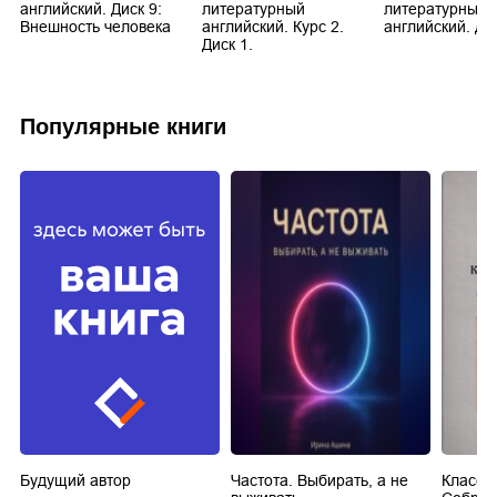
английский. Диск 9:
литературный
литературный
Внешность человека
английский. Курс 2.
английский. Ди
Диск 1.
Популярные книги
Будущий автор
Частота. Выбирать, а не
Класси