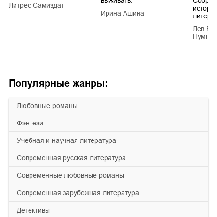
выживать.
Собран
Литрес Самиздат
истори
Ирина Ашина
литера
Лев Ва
Пумпян
Популярные жанры:
любовные романы
фэнтези
учебная и научная литература
современная русская литература
современные любовные романы
современная зарубежная литература
детективы