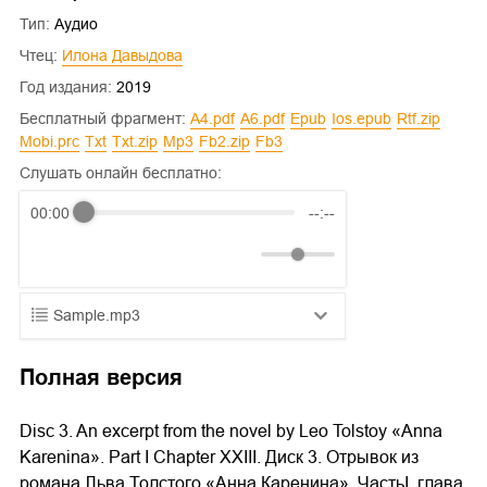
Тип:
Аудио
Чтец:
Илона Давыдова
Год издания:
2019
Бесплатный фрагмент:
a4.pdf
a6.pdf
epub
ios.epub
rtf.zip
mobi.prc
txt
txt.zip
mp3
fb2.zip
fb3
Слушать онлайн бесплатно:
00:00
--:--
Sample.mp3
01.mp3
25:10
Полная версия
02.mp3
20:50
Disc 3. An excerpt from the novel by Leo Tolstoy «Anna
03.mp3
14:00
Karenina». Part I Chapter XXIII. Диск 3. Отрывок из
романа Льва Толстого «Анна Каренина». ЧастьI, глава