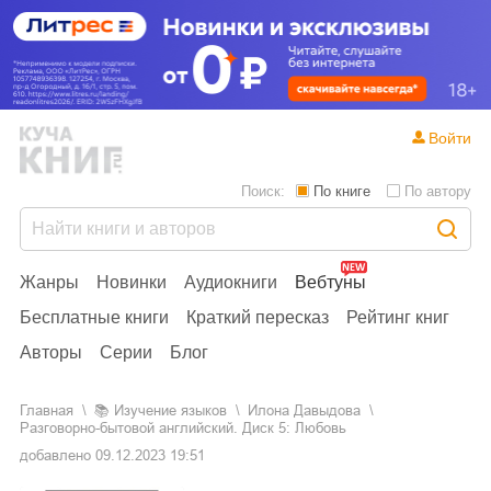
Войти
Поиск:
По книге
По автору
Жанры
Новинки
Аудиокниги
Вебтуны
Бесплатные книги
Краткий пересказ
Рейтинг книг
Авторы
Серии
Блог
Главная
📚
изучение языков
Илона Давыдова
Разговорно-бытовой английский. Диск 5: Любовь
добавлено
09.12.2023 19:51