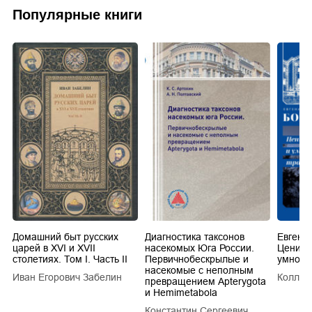
Популярные книги
Домашний быт русских
Диагностика таксонов
Евгени
царей в XVI и XVII
насекомых Юга России.
Цените,
столетиях. Том I. Часть II
Первичнобескрылые и
умножа
насекомые с неполным
Иван Егорович Забелин
Коллек
превращением Apterygota
и Hemimetabola
Константин Сергеевич