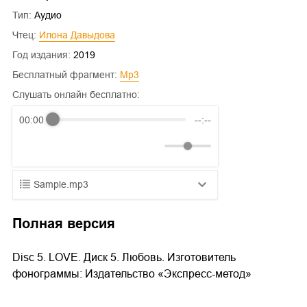
Тип:
Аудио
Чтец:
Илона Давыдова
Год издания:
2019
Бесплатный фрагмент:
mp3
Слушать онлайн бесплатно:
00:00
--:--
Sample.mp3
01.mp3
25:10
Полная версия
02.mp3
20:50
Disc 5. LOVE. Диск 5. Любовь. Изготовитель
03.mp3
14:00
фонограммы: Издательство «Экспресс-метод»