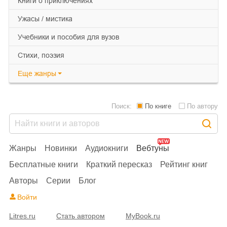
книги о приключениях
ужасы / мистика
учебники и пособия для вузов
cтихи, поэзия
Еще
жанры
Поиск:
По книге
По автору
Жанры
Новинки
Аудиокниги
Вебтуны
Бесплатные книги
Краткий пересказ
Рейтинг книг
Авторы
Серии
Блог
Войти
Litres.ru
Стать автором
MyBook.ru