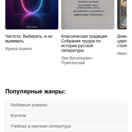
Частота. Выбирать, а не
Классическая традиция.
Домашн
выживать.
Собрание трудов по
царей в
истории русской
столети
Ирина Ашина
литературы
Иван Е
Лев Васильевич
Пумпянский
Популярные жанры:
любовные романы
фэнтези
учебная и научная литература