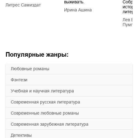
выживать.
Собран
Литрес Самиздат
истори
Ирина Ашина
литера
Лев Ва
Пумпян
Популярные жанры:
любовные романы
фэнтези
учебная и научная литература
современная русская литература
современные любовные романы
современная зарубежная литература
детективы