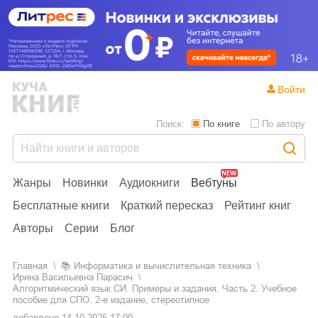
Войти
Поиск:
По книге
По автору
Жанры
Новинки
Аудиокниги
Вебтуны
Бесплатные книги
Краткий пересказ
Рейтинг книг
Авторы
Серии
Блог
Главная
📚
информатика и вычислительная техника
Ирина Васильевна Парасич
Алгоритмический язык СИ. Примеры и задания. Часть 2. Учебное
пособие для СПО. 2-е издание, стереотипное
добавлено
14.10.2025 17:00