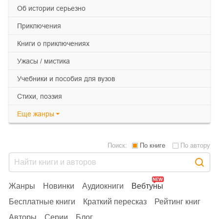
об истории серьезно
приключения
книги о приключениях
ужасы / мистика
учебники и пособия для вузов
cтихи, поэзия
Еще
жанры
Поиск:
По книге
По автору
Жанры
Новинки
Аудиокниги
Вебтуны
Бесплатные книги
Краткий пересказ
Рейтинг книг
Авторы
Серии
Блог