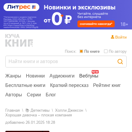
Войти
Поиск:
По книге
По автору
Жанры
Новинки
Аудиокниги
Вебтуны
Бесплатные книги
Краткий пересказ
Рейтинг книг
Авторы
Серии
Блог
Главная
📚
детективы
Холли Джексон
Хорошая девочка – плохая компания
добавлено
26.01.2025 18:28