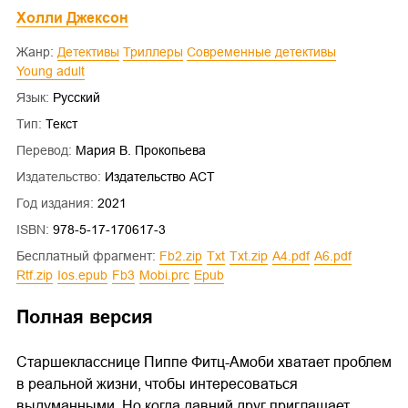
Холли Джексон
Жанр:
Детективы
Триллеры
Современные детективы
Young adult
Язык:
Русский
Тип:
Текст
Перевод:
Мария В. Прокопьева
Издательство:
Издательство АСТ
Год издания:
2021
ISBN:
978-5-17-170617-3
Бесплатный фрагмент:
fb2.zip
txt
txt.zip
a4.pdf
a6.pdf
rtf.zip
ios.epub
fb3
mobi.prc
epub
Полная версия
Старшекласснице Пиппе Фитц-Амоби хватает проблем
в реальной жизни, чтобы интересоваться
выдуманными. Но когда давний друг приглашает