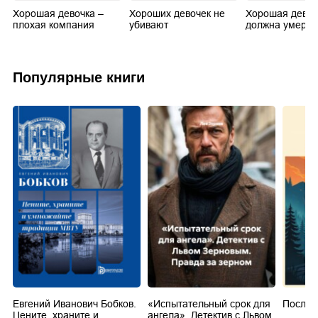
Хорошая девочка –
Хороших девочек не
Хорошая девоч
плохая компания
убивают
должна умерет
Популярные книги
Евгений Иванович Бобков.
«Испытательный срок для
Послед
Цените, храните и
ангела». Детектив с Львом