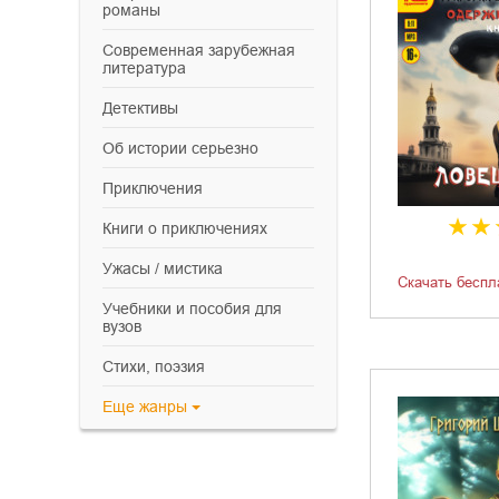
романы
современная зарубежная
литература
детективы
об истории серьезно
приключения
книги о приключениях
ужасы / мистика
Скачать беспл
учебники и пособия для
вузов
cтихи, поэзия
Еще
жанры