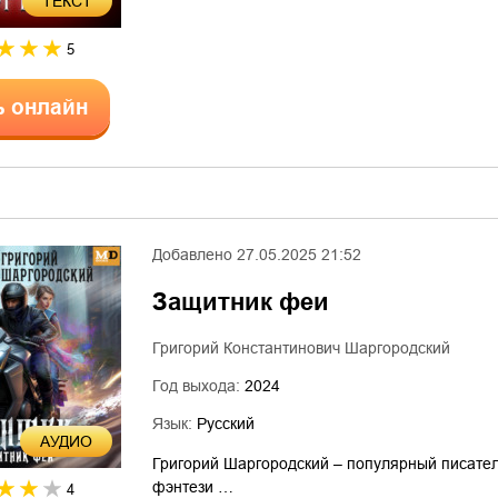
ТЕКСТ
5
ь онлайн
Добавлено
27.05.2025 21:52
Защитник феи
Григорий Константинович Шаргородский
Год выхода:
2024
Язык:
Русский
AУДИО
Григорий Шаргородский – популярный писател
фэнтези …
4