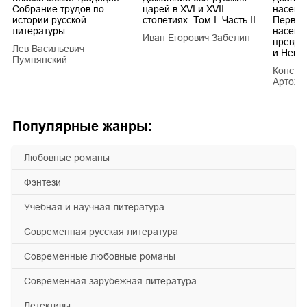
Собрание трудов по
царей в XVI и XVII
насеко
истории русской
столетиях. Том I. Часть II
Первич
литературы
насеко
Иван Егорович Забелин
превра
Лев Васильевич
и Hemi
Пумпянский
Конста
Артохи
Популярные жанры:
любовные романы
фэнтези
учебная и научная литература
современная русская литература
современные любовные романы
современная зарубежная литература
детективы