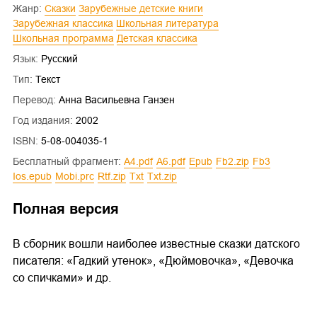
Жанр:
Сказки
Зарубежные детские книги
Зарубежная классика
Школьная литература
Школьная программа
Детская классика
Язык:
Русский
Тип:
Текст
Перевод:
Анна Васильевна Ганзен
Год издания:
2002
ISBN:
5-08-004035-1
Бесплатный фрагмент:
a4.pdf
a6.pdf
epub
fb2.zip
fb3
ios.epub
mobi.prc
rtf.zip
txt
txt.zip
Полная версия
В сборник вошли наиболее известные сказки датского
писателя: «Гадкий утенок», «Дюймовочка», «Девочка
со спичками» и др.