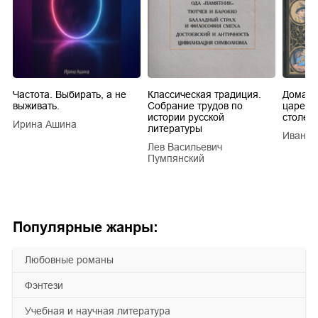
Частота. Выбирать, а не
Классическая традиция.
Домашн
выживать.
Собрание трудов по
царей в
истории русской
столети
Ирина Ашина
литературы
Иван Е
Лев Васильевич
Пумпянский
Популярные жанры:
любовные романы
фэнтези
учебная и научная литература