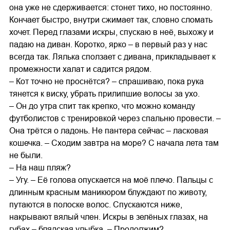
она уже не сдерживается: стонет тихо, но постоянно.
Кончает быстро, внутри сжимает так, словно сломать
хочет. Перед глазами искры, спускаю в неё, выхожу и
падаю на диван. Коротко, ярко – в первый раз у нас
всегда так. Лялька сползает с дивана, прикладывает к
промежности халат и садится рядом.
– Кот точно не проснётся? – спрашиваю, пока рука
тянется к виску, убрать прилипшие волосы за ухо.
– Он до утра спит так крепко, что можно команду
футболистов с тренировкой через спальню провести. –
Она трётся о ладонь. Не пантера сейчас – ласковая
кошечка. – Сходим завтра на море? С начала лета там
не были.
– На наш пляж?
– Угу. – Её голова опускается на моё плечо. Пальцы с
длинным красным маникюром блуждают по животу,
путаются в полоске волос. Спускаются ниже,
накрывают вялый член. Искры в зелёных глазах, на
губах – блядская улыбка. – Продолжим?..