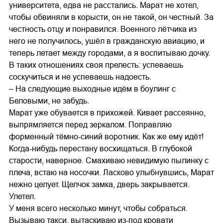
университета, едва не расстались. Марат не хотел,
чтобы обвиняли в корысти, он не такой, он честный. За
честность отцу и понравился. Военного лётчика из
него не получилось, ушёл в гражданскую авиацию, и
теперь летает между городами, а я воспитываю дочку.
В таких отношениях своя прелесть: успеваешь
соскучиться и не успеваешь надоесть.
– На следующие выходные идём в боулинг с
Беловыми, не забудь.
Марат уже обувается в прихожей. Кивает рассеянно,
выпрямляется перед зеркалом. Поправляю
форменный тёмно-синий воротник. Как же ему идёт!
Когда-нибудь перестану восхищаться. В глубокой
старости, наверное. Смахиваю невидимую пылинку с
плеча, встаю на носочки. Ласково улыбнувшись, Марат
нежно целует. Щелчок замка, дверь закрывается.
Улетел.
У меня всего несколько минут, чтобы собраться.
Вызываю такси, вытаскиваю из-под кровати