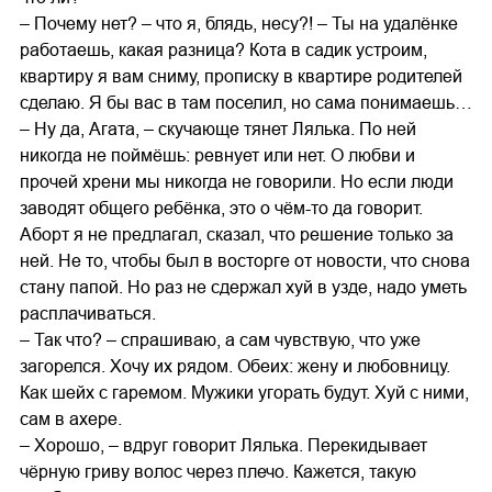
– Почему нет? – что я, блядь, несу?! – Ты на удалёнке
работаешь, какая разница? Кота в садик устроим,
квартиру я вам сниму, прописку в квартире родителей
сделаю. Я бы вас в там поселил, но сама понимаешь…
– Ну да, Агата, – скучающе тянет Лялька. По ней
никогда не поймёшь: ревнует или нет. О любви и
прочей хрени мы никогда не говорили. Но если люди
заводят общего ребёнка, это о чём-то да говорит.
Аборт я не предлагал, сказал, что решение только за
ней. Не то, чтобы был в восторге от новости, что снова
стану папой. Но раз не сдержал хуй в узде, надо уметь
расплачиваться.
– Так что? – спрашиваю, а сам чувствую, что уже
загорелся. Хочу их рядом. Обеих: жену и любовницу.
Как шейх с гаремом. Мужики угорать будут. Хуй с ними,
сам в ахере.
– Хорошо, – вдруг говорит Лялька. Перекидывает
чёрную гриву волос через плечо. Кажется, такую