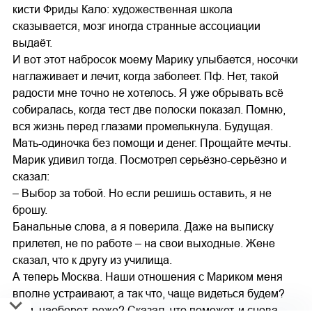
кисти Фриды Кало: художественная школа
сказывается, мозг иногда странные ассоциации
выдаёт.
И вот этот набросок моему Марику улыбается, носочки
наглаживает и лечит, когда заболеет. Пф. Нет, такой
радости мне точно не хотелось. Я уже обрывать всё
собиралась, когда тест две полоски показал. Помню,
вся жизнь перед глазами промелькнула. Будущая.
Мать-одиночка без помощи и денег. Прощайте мечты.
Марик удивил тогда. Посмотрел серьёзно-серьёзно и
сказал:
– Выбор за тобой. Но если решишь оставить, я не
брошу.
Банальные слова, а я поверила. Даже на выписку
прилетел, не по работе – на свои выходные. Жене
сказал, что к другу из училища.
А теперь Москва. Наши отношения с Мариком меня
вполне устраивают, а так что, чаще видеться будем?
Или, наоборот, реже? Сказал, что поможет, и снова