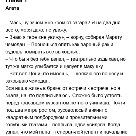
Глава 1
Агата
– Мась, ну зачем мне крем от загара? Я на два дня
всего, моря даже не увижу.
– Знаю я твое «не увижу», – ворчу, собирая Марату
чемодан. – Вернёшься опять как варёный рак и
будешь помирать все выходные.
– Что бы я без тебя делал, – театрально вздыхает, но
тут же мягко улыбается и целует в макушку.
– Вот-вот. Цени что имеешь, – щёлкаю его по носу и
закрываю чемодан.
Вся наша жизнь в браке: от встречи к встрече, но я
знала, на что подписываюсь. Сложно было устоять
перед красавцем курсантом лётного училища. Почти
под два метра ростом, русоволосый викинг с
квадратным подбородком и пронзительными
голубыми глазами – поплыла, едва увидела. Когда
узнал, что мой папа – генерал-лейтенант и начальник