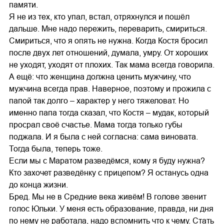
памяти.
Я не из тех, кто упал, встал, отряхнулся и пошёл
дальше. Мне надо пережить, переварить, смириться.
Смириться, что я опять не нужна. Когда Костя бросил
после двух лет отношений, думала, умру. От хороших
не уходят, уходят от плохих. Так мама всегда говорила.
А ещё: что женщина должна ценить мужчину, что
мужчина всегда прав. Наверное, поэтому и прожила с
папой так долго – характер у него тяжеловат. Но
именно папа тогда сказал, что Костя – мудак, который
просрал своё счастье. Мама тогда только губы
поджала. И я была с ней согласна: сама виновата.
Тогда была, теперь тоже.
Если мы с Маратом разведёмся, кому я буду нужна?
Кто захочет разведёнку с прицепом? Я останусь одна
до конца жизни.
Бред. Мы не в Средние века живём! В голове звенит
голос Юльки. У меня есть образование, правда, ни дня
по нему не работала, надо вспомнить что к чему. Стать