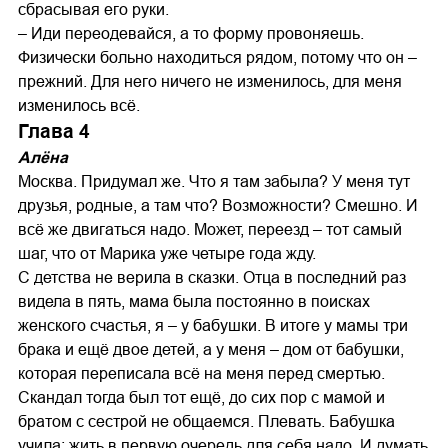
сбрасывая его руки.
– Иди переодевайся, а то форму провоняешь.
Физически больно находиться рядом, потому что он –
прежний. Для него ничего не изменилось, для меня
изменилось всё.
Глава 4
Алёна
Москва. Придумал же. Что я там забыла? У меня тут
друзья, родные, а там что? Возможности? Смешно. И
всё же двигаться надо. Может, переезд – тот самый
шаг, что от Марика уже четыре года жду.
С детства не верила в сказки. Отца в последний раз
видела в пять, мама была постоянно в поисках
женского счастья, я – у бабушки. В итоге у мамы три
брака и ещё двое детей, а у меня – дом от бабушки,
которая переписала всё на меня перед смертью.
Скандал тогда был тот ещё, до сих пор с мамой и
братом с сестрой не общаемся. Плевать. Бабушка
учила: жить в первую очередь для себя надо. И думать