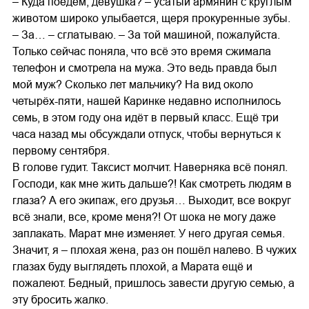
– Куда поедем, девушка? – усатый армянин с круглым
животом широко улыбается, щеря прокуренные зубы.
– За… – сглатываю. – За той машиной, пожалуйста.
Только сейчас поняла, что всё это время сжимала
телефон и смотрела на мужа. Это ведь правда был
мой муж? Сколько лет мальчику? На вид около
четырёх-пяти, нашей Каринке недавно исполнилось
семь, в этом году она идёт в первый класс. Ещё три
часа назад мы обсуждали отпуск, чтобы вернуться к
первому сентября.
В голове гудит. Таксист молчит. Наверняка всё понял.
Господи, как мне жить дальше?! Как смотреть людям в
глаза? А его экипаж, его друзья… Выходит, все вокруг
всё знали, все, кроме меня?! От шока не могу даже
заплакать. Марат мне изменяет. У него другая семья.
Значит, я – плохая жена, раз он пошёл налево. В чужих
глазах буду выглядеть плохой, а Марата ещё и
пожалеют. Бедный, пришлось завести другую семью, а
эту бросить жалко.