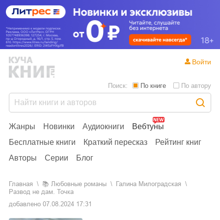
Войти
Поиск:
По книге
По автору
Жанры
Новинки
Аудиокниги
Вебтуны
Бесплатные книги
Краткий пересказ
Рейтинг книг
Авторы
Серии
Блог
Главная
📚
любовные романы
Галина Милоградская
Развод не дам. Точка
добавлено
07.08.2024 17:31