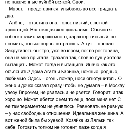
не накаченные хуйнёй всякой. Свои.
– Марат, – представился, улыбаясь во все тридцать
два.
– Алёна, – ответила она. Голос низкий, с легкой
хрипотцой. Настоящая женщина-вамп. Обычно я
избегал таких: мороки много, характер сильный, не
сломать, только нервы потратишь. А тут… пропал.
Закрутилось быстро, уже вечером, после ресторана,
она на мне прыгала, трахала так, словно душу хотела
вытащить. Может, тогда и вытащила. Иначе как это
объяснить? Дома Агата и Каринка, нежные, родные,
любимые. Здесь – огонь-пожар, неси огнетушитель. О
жене и дочке сказал сразу, чтобы не думала – в Москву
увезу. Впрочем, не рвалась и не рвётся. Говорит: и так
хорошо. Может, ебётся с кем-то ещё, пока меня нет. С
её темпераментом не удивлюсь. Ревновать не ревную
– у нас свободные отношения. Идеальная женщина. А
вот женой была бы хуёвой. Хозяйка из Ляльки так
себе. Готовить толком не готовит, даже когда я