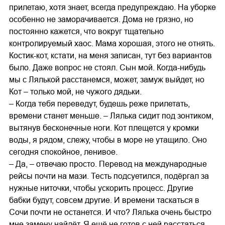
прилетаю, хотя знает, всегда предупреждаю. На уборке
особенно не заморачивается. Дома не грязно, но
постоянно кажется, что вокруг тщательно
контролируемый хаос. Мама хорошая, этого не отнять.
Костик-кот, кстати, на меня записан, тут без вариантов
было. Даже вопрос не стоял. Сын мой. Когда-нибудь
мы с Лялькой расстанемся, может, замуж выйдет, но
Кот – только мой, не чужого дядьки.
– Когда тебя переведут, будешь реже прилетать,
времени станет меньше. – Лялька сидит под зонтиком,
вытянув бесконечные ноги. Кот плещется у кромки
воды, я рядом, слежу, чтобы в море не утащило. Оно
сегодня спокойное, ленивое.
– Да, – отвечаю просто. Перевод на международные
рейсы почти на мази. Тесть подсуетился, подёргал за
нужные ниточки, чтобы ускорить процесс. Другие
бабки будут, совсем другие. И времени таскаться в
Сочи почти не останется. И что? Лялька очень быстро
мне замену найдёт. Я ещё не готов с ней расстаться.