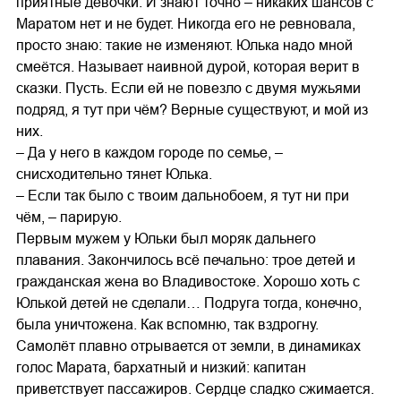
приятные девочки. И знают точно – никаких шансов с
Маратом нет и не будет. Никогда его не ревновала,
просто знаю: такие не изменяют. Юлька надо мной
смеётся. Называет наивной дурой, которая верит в
сказки. Пусть. Если ей не повезло с двумя мужьями
подряд, я тут при чём? Верные существуют, и мой из
них.
– Да у него в каждом городе по семье, –
снисходительно тянет Юлька.
– Если так было с твоим дальнобоем, я тут ни при
чём, – парирую.
Первым мужем у Юльки был моряк дальнего
плавания. Закончилось всё печально: трое детей и
гражданская жена во Владивостоке. Хорошо хоть с
Юлькой детей не сделали… Подруга тогда, конечно,
была уничтожена. Как вспомню, так вздрогну.
Самолёт плавно отрывается от земли, в динамиках
голос Марата, бархатный и низкий: капитан
приветствует пассажиров. Сердце сладко сжимается.