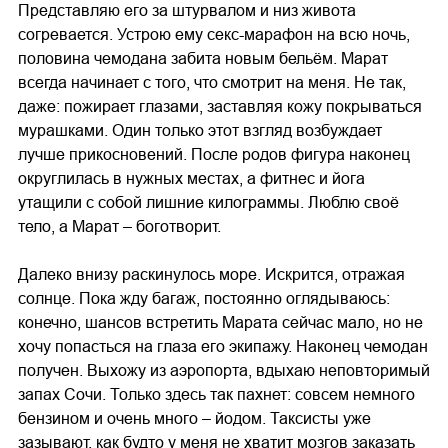
Представляю его за штурвалом и низ живота
согревается. Устрою ему секс-марафон на всю ночь,
половина чемодана забита новым бельём. Марат
всегда начинает с того, что смотрит на меня. Не так,
даже: пожирает глазами, заставляя кожу покрываться
мурашками. Один только этот взгляд возбуждает
лучше прикосновений. После родов фигура наконец
округлилась в нужных местах, а фитнес и йога
утащили с собой лишние килограммы. Люблю своё
тело, а Марат – боготворит.
Далеко внизу раскинулось море. Искрится, отражая
солнце. Пока жду багаж, постоянно оглядываюсь:
конечно, шансов встретить Марата сейчас мало, но не
хочу попасться на глаза его экипажу. Наконец чемодан
получен. Выхожу из аэропорта, вдыхаю неповторимый
запах Сочи. Только здесь так пахнет: совсем немного
бензином и очень много – йодом. Таксисты уже
зазывают, как будто у меня не хватит мозгов заказать