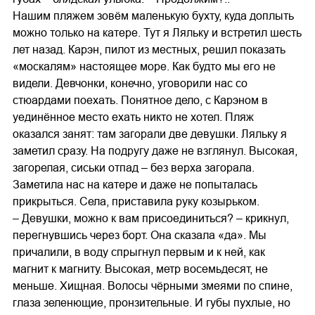
Нашим пляжем зовём маленькую бухту, куда доплыть
можно только на катере. Тут я Ляльку и встретил шесть
лет назад. Карэн, пилот из местных, решил показать
«москалям» настоящее море. Как будто мы его не
видели. Девчонки, конечно, уговорили нас со
стюардами поехать. Понятное дело, с Карэном в
уединённое место ехать никто не хотел. Пляж
оказался занят: там загорали две девушки. Ляльку я
заметил сразу. На подругу даже не взглянул. Высокая,
загорелая, сиськи отпад – без верха загорала.
Заметила нас на катере и даже не попыталась
прикрыться. Села, приставила руку козырьком.
– Девушки, можно к вам присоединиться? – крикнул,
перегнувшись через борт. Она сказала «да». Мы
причалили, в воду спрыгнул первым и к ней, как
магнит к магниту. Высокая, метр восемьдесят, не
меньше. Хищная. Волосы чёрными змеями по спине,
глаза зеленющие, пронзительные. И губы пухлые, но