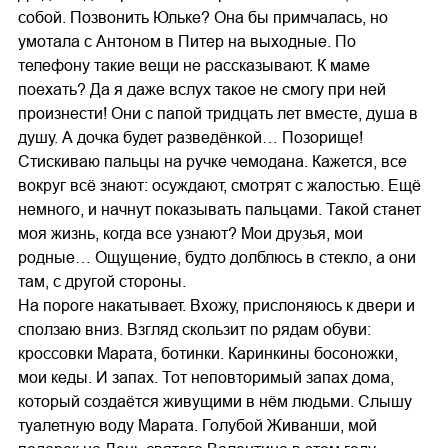
собой. Позвонить Юльке? Она бы примчалась, но
умотала с Антоном в Питер на выходные. По
телефону такие вещи не рассказывают. К маме
поехать? Да я даже вслух такое не смогу при ней
произнести! Они с папой тридцать лет вместе, душа в
душу. А дочка будет разведёнкой… Позорище!
Стискиваю пальцы на ручке чемодана. Кажется, все
вокруг всё знают: осуждают, смотрят с жалостью. Ещё
немного, и начнут показывать пальцами. Такой станет
моя жизнь, когда все узнают? Мои друзья, мои
родные… Ощущение, будто долблюсь в стекло, а они
там, с другой стороны.
На пороге накатывает. Вхожу, прислоняюсь к двери и
сползаю вниз. Взгляд скользит по рядам обуви:
кроссовки Марата, ботинки. Каринкины босоножки,
мои кеды. И запах. Тот неповторимый запах дома,
который создаётся живущими в нём людьми. Слышу
туалетную воду Марата. Голубой Живанши, мой