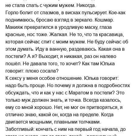
не стала спать с чужим мужем. Никогда.
Горло болит от спазмов, в висках пульсирует. Кое-как
поднимаюсь, бросаю взгляд в зеркало. Кошмар.
Макияж превратился в уродливую маску, глаза
красные, нос тоже. Жалкая. Не то, что та красавица,
которая сейчас спит с моим мужем. Не буду сейчас об
этом думать. Иду в ванную, раздеваюсь. Какая она в
постели? А я? Выходит, я никакая, раз он налево
пошёл. Не давала того, то хочет? Как там Юлька
говорит: плохо сосала?
К сексу у меня особое отношение. Юлька говорит:
надо быть проще. Но почему я должна в подробностях
обсуждать, что и как у нас с Маратом в постели? Это
только муж должен знать, и точка. Всегда казалось,
ему со мной хорошо. Нет, не мог он притворяться, я
отлично знаю, какой он, когда на пределе. Когда
двигается мощными, плавными толчками.
Заботливый: кончать с ним на первый год начала, до