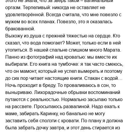
этого не знала, что за зверь такой – вагинальный
оргазм. Терпеливый: никогда не оставляет не
удовлетворённой. Всегда считала, что мне повезло с
мужем во всех планах. Повезло, это я оказалась
бракованной.
Выхожу из душа с прежней тяжестью на сердце. Кто
сказал, что вода помогает? Может, только если в ней
утопиться. В нашей спальне слишком много Марата.
Панно из фотографий над кроватью: мы вместе их
выбирали. Его книга на тумбочке: я так часто смеюсь,
что он мамонт, который не успел вымереть и поэтому
до сих пор читает настоящие книги. Стакан с водой…
Ночь проходит в бреду. То проваливаюсь в сон, то
выныриваю. Лихорадочные обрывки воспоминаний
путаются с реальностью. Нормально засыпаю только
на рассвете. Просыпаюсь развалиной. Надо ехать к
маме, забирать Каринку, но банально не могу
заставить себя сползти с кровати. По плану я должна
была забрать дочку завтра, и этот день стирается из