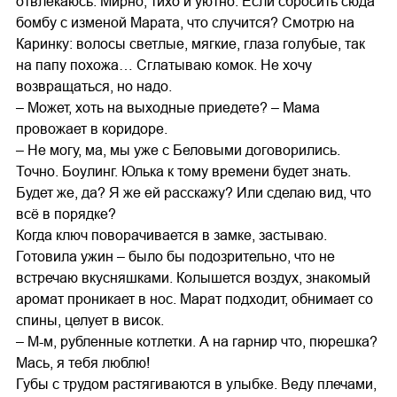
отвлекаюсь. Мирно, тихо и уютно. Если сбросить сюда
бомбу с изменой Марата, что случится? Смотрю на
Каринку: волосы светлые, мягкие, глаза голубые, так
на папу похожа… Сглатываю комок. Не хочу
возвращаться, но надо.
– Может, хоть на выходные приедете? – Мама
провожает в коридоре.
– Не могу, ма, мы уже с Беловыми договорились.
Точно. Боулинг. Юлька к тому времени будет знать.
Будет же, да? Я же ей расскажу? Или сделаю вид, что
всё в порядке?
Когда ключ поворачивается в замке, застываю.
Готовила ужин – было бы подозрительно, что не
встречаю вкусняшками. Колышется воздух, знакомый
аромат проникает в нос. Марат подходит, обнимает со
спины, целует в висок.
– М-м, рубленные котлетки. А на гарнир что, пюрешка?
Мась, я тебя люблю!
Губы с трудом растягиваются в улыбке. Веду плечами,