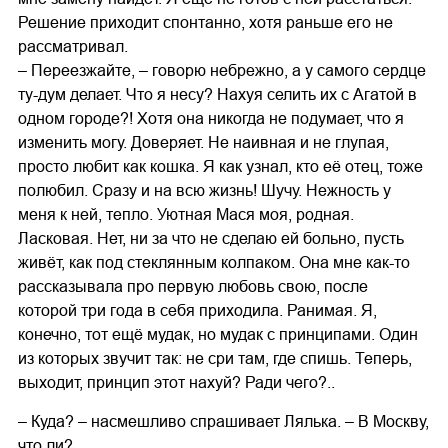
Решение приходит спонтанно, хотя раньше его не
рассматривал.
– Переезжайте, – говорю небрежно, а у самого сердце
ту-дум делает. Что я несу? Нахуя селить их с Агатой в
одном городе?! Хотя она никогда не подумает, что я
изменить могу. Доверяет. Не наивная и не глупая,
просто любит как кошка. Я как узнал, кто её отец, тоже
полюбил. Сразу и на всю жизнь! Шучу. Нежность у
меня к ней, тепло. Уютная Мася моя, родная.
Ласковая. Нет, ни за что не сделаю ей больно, пусть
живёт, как под стеклянным колпаком. Она мне как-то
рассказывала про первую любовь свою, после
которой три года в себя приходила. Ранимая. Я,
конечно, тот ещё мудак, но мудак с принципами. Один
из которых звучит так: не сри там, где спишь. Теперь,
выходит, принцип этот нахуй? Ради чего?..
– Куда? – насмешливо спрашивает Лялька. – В Москву,
что ли?