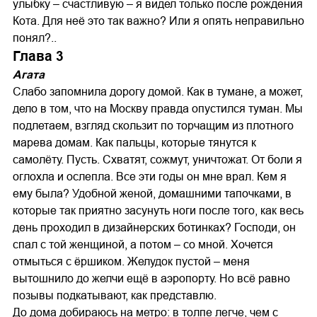
улыбку – счастливую – я видел только после рождения
Кота. Для неё это так важно? Или я опять неправильно
понял?..
Глава 3
Агата
Слабо запомнила дорогу домой. Как в тумане, а может,
дело в том, что на Москву правда опустился туман. Мы
подлетаем, взгляд скользит по торчащим из плотного
марева домам. Как пальцы, которые тянутся к
самолёту. Пусть. Схватят, сожмут, уничтожат. От боли я
оглохла и ослепла. Все эти годы он мне врал. Кем я
ему была? Удобной женой, домашними тапочками, в
которые так приятно засунуть ноги после того, как весь
день проходил в дизайнерских ботинках? Господи, он
спал с той женщиной, а потом – со мной. Хочется
отмыться с ёршиком. Желудок пустой – меня
вытошнило до желчи ещё в аэропорту. Но всё равно
позывы подкатывают, как представлю.
До дома добираюсь на метро: в толпе легче, чем с