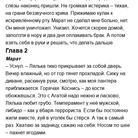
слёзы наконец пришли. Не громкая истерика – тихая,
на грани беззвучного крика. Прижимаю кулак к
искривлённому рту. Марат не сделал мне больно, нет.
Он меня уничтожил. Унизил. Хочется скорее домой,
заползти в нору и два дня оплакивать брак. А потом
взять себя в руки и решать, что делать дальше
Глава 2
Марат
– Уснул. – Лялька тихо прикрывает за собой дверь.
Вечер влажный, но от гор тянет прохладой. Сижу на
диване, раскинув руки, смотрю, как моя пантера
приближается. Горячая. Коснись – до кости
обожжёшься. Это с Агатой надо нежно и ласково,
Лялька любит грубо. Темперамент у неё мужской,
либидо – как у ёбаря-террориста. Если бы постоянно
жили вместе, хуй в уголёк бы стёрся. А так в самый
раз. Хватаю за задницу, сажаю на себя. Носом по шее
– пахнет ягодами.