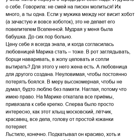
о себе. Говорила: не смей на писюн молиться! Их
много, а ты одна. Если у мужика между ног висит хобот
(а зачастую и вовсе хоботок), это не делает его
повелителем Вселенной. Мудрая у меня была
бабушка. До сих пор больно.
Цену себе я всегда знала, и когда согласилась
любовницей Марика стать – тоже. В рот заглядывать,
борщи наваривать, в жопу целовать и сопли
вытирать? Для этого у него жена есть. А любовница
для другого создана. Неуловимая, чтобы постоянно
потерять боялся. В меру высокомерная, чтобы не
думал, будто люблю без памяти. Наглая, потому что
имею право. На Марике откатала все приёмы,
привязала к себе крепко. Сперва было просто
интересно, как этот хлыщ московский, лётчик,
красавец, все дела, голову от простой южанки
потеряет.
Льстило, конечно. Подкатывал он красиво, хоть и