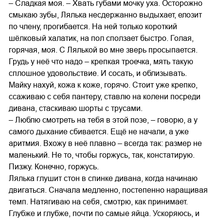
– Сладкая моя. – Хвать губами мочку уха. Осторожно
смыкаю зубы, Лялька несдержанно выдыхает, елозит
по члену, прогибается. На ней только короткий
шёлковый халатик, на пол сползает быстро. Голая,
горячая, моя. С Лялькой во мне зверь просыпается.
Грудь у неё что надо – крепкая троечка, мять такую
сплошное удовольствие. И сосать, и облизывать.
Майку нахуй, кожа к коже, горячо. Стоит уже крепко,
ссаживаю с себя пантеру, ставлю на колени посреди
дивана, стаскиваю шорты с трусами.
– Люблю смотреть на тебя в этой позе, – говорю, а у
самого дыхание сбивается. Ещё не начали, а уже
аритмия. Вхожу в неё плавно – всегда так: размер не
маленький. Не то, чтобы горжусь, так, констатирую.
Пизжу. Конечно, горжусь.
Лялька глушит стон в спинке дивана, когда начинаю
двигаться. Сначала медленно, постепенно наращивая
темп. Натягиваю на себя, смотрю, как принимает.
Глубже и глубже, почти по самые яйца. Ускоряюсь, и