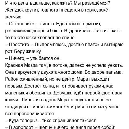
И что делать дальше, как жить? Мы разведёмся?
Желудок крутит, тошнота плещется в горле, жжёт
желчью.
– Остановите, – сиплю. Едва такси тормозит,
распахиваю дверь и блюю. Вздрагиваю – таксист как-
то по-отечески хлопает по спине.
– Простите. – Выпрямляюсь, достаю платок и вытираю
рот. Беру жвачку.
– Ничего, – улыбается он.
Красная Мазда там, в потоке, далеко не успела уехать.
Она паркуется у двухэтажного дома. Во дворе пальма.
Район оживлённый, но не центр. Марат выходит
первым. Достаёт сына, и тот обвивает руками, как
маленькая обезьянка. Девушка идёт первой, доставая
ключи. Широкая ладонь Марата опускается на её
ягодицу и с силой сжимает. От игривого смеха у меня
всё переворачивается.
– Куда теперь? – тихо спрашивает таксист.
– В аэропорт, – шепчу, ничего не видя перед собой: