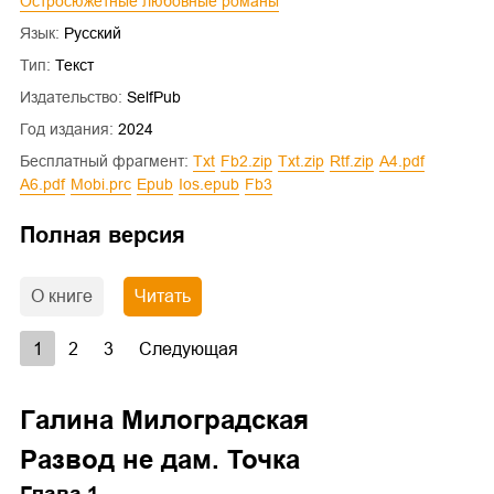
Остросюжетные любовные романы
Язык:
Русский
Тип:
Текст
Издательство:
SelfPub
Год издания:
2024
Бесплатный фрагмент:
txt
fb2.zip
txt.zip
rtf.zip
a4.pdf
a6.pdf
mobi.prc
epub
ios.epub
fb3
Полная версия
О книге
Читать
1
2
3
Следующая
Галина Милоградская
Развод не дам. Точка