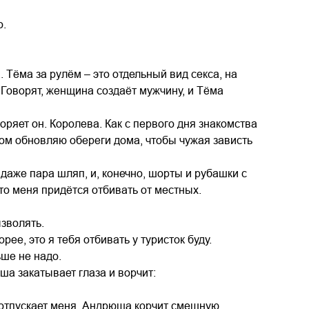
о.
 Тёма за рулём – это отдельный вид секса, на
 Говорят, женщина создаёт мужчину, и Тёма
торяет он. Королева. Как с первого дня знакомства
йком обновляю обереги дома, чтобы чужая зависть
аже пара шляп, и, конечно, шорты и рубашки с
что меня придётся отбивать от местных.
ызволять.
рее, это я тебя отбивать у туристок буду.
ьше не надо.
ша закатывает глаза и ворчит:
и отпускает меня. Андрюша корчит смешную