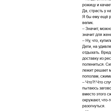
рожицу и качае
Да, страсть у н
Я бы ему ещё р
велик.
– Значит, можн
значит для же
– Ну, что, куп
Дети, на удивле
отдыхать. Вред
доставку из ре
полениться. Си
лежит решает м
пополам, сжима
– Что?! Что сл
пытаюсь загово
вместо этого с
окружают, что-
разогнуться.