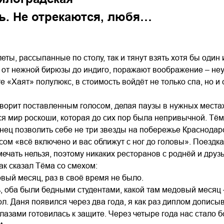
ь. Не отрекаются, любя…
еты, рассыпанные по столу, так и тянут взять хотя бы один 
, от нежной бирюзы до индиго, поражают воображение – не
е «Хаят» полулюкс, в стоимость войдёт не только спа, но и 
ворит поставленным голосом, делая паузы в нужных местах
я мир роскоши, которая до сих пор была непривычной. Тём
нец позволить себе не три звезды на побережье Краснодар
сом «всё включено и вас оближут с ног до головы». Поездк
тмечать нельзя, поэтому никаких ресторанов с роднёй и дру
ак сказал Тёма со смехом:
вый месяц, раз в своё время не было.
, оба были бедными студентами, какой там медовый месяц 
ол. Даня появился через два года, я как раз диплом дописыв
азами готовилась к защите. Через четыре года нас стало 