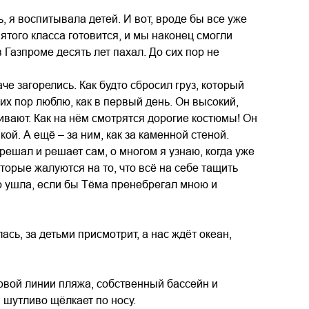
, я воспитывала детей. И вот, вроде бы все уже
вятого класса готовится, и мы наконец смогли
 Газпроме десять лет пахал. До сих пор не
че загорелись. Как будто сбросил груз, который
сих пор люблю, как в первый день. Он высокий,
ивают. Как на нём смотрятся дорогие костюмы! Он
ой. А ещё – за ним, как за каменной стеной.
ешал и решает сам, о многом я узнаю, когда уже
торые жалуются на то, что всё на себе тащить
но ушла, если бы Тёма пренебрегал мною и
сь, за детьми присмотрит, а нас ждёт океан,
ервой линии пляжа, собственный бассейн и
, шутливо щёлкает по носу.