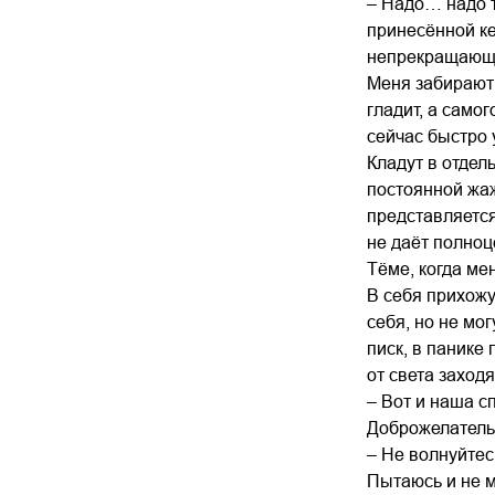
– Надо… надо т
принесённой ке
непрекращающем
Меня забирают 
гладит, а самог
сейчас быстро у
Кладут в отдел
постоянной жаж
представляется
не даёт полноц
Тёме, когда мен
В себя прихожу
себя, но не мо
писк, в панике
от света заход
– Вот и наша с
Доброжелательн
– Не волнуйтес
Пытаюсь и не м