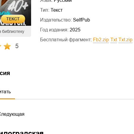
Язык:
Русский
Тип:
Текст
ТЕКСТ
Издательство:
SelfPub
Год издания:
2025
в библиотеку
Бесплатный фрагмент:
fb2.zip
txt
txt.zip
5
сия
итать
Следующая
илоградская