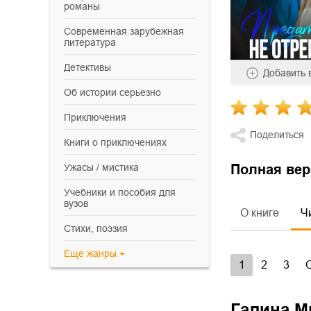
романы
современная зарубежная
литература
детективы
Добавить
об истории серьезно
приключения
Поделиться
книги о приключениях
ужасы / мистика
Полная вер
учебники и пособия для
вузов
О книге
Ч
cтихи, поэзия
Еще
жанры
1
2
3
Галина М