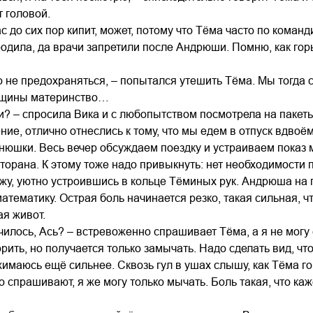
т головой.
ас до сих пор кипит, может, потому что Тёма часто по коман
одила, да врачи запретили после Андрюши. Помню, как горьк
о не предохраняться, – попытался утешить Тёма. Мы тогда с
нщины материнство…
или? – спросила Вика и с любопытством посмотрела на пакеты
ние, отлично отнеслись к тому, что мы едем в отпуск вдвоём,
нюшки. Весь вечер обсуждаем поездку и устраиваем показ м
сторана. К этому тоже надо привыкнуть: нет необходимости 
жу, уютно устроившись в кольце Тёминых рук. Андрюша на п
атематику. Острая боль начинается резко, такая сильная, 
я живот.
училось, Ась? – встревоженно спрашивает Тёма, а я не могу 
рить, но получается только замычать. Надо сделать вид, что
жимаюсь ещё сильнее. Сквозь гул в ушах слышу, как Тёма г
то спрашивают, я же могу только мычать. Боль такая, что ка