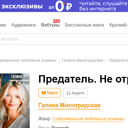
нки
Аудиокниги
Вебтуны
Бесплатные книги
Краткий 
овременные любовные романы
Галина Милоградская
Предатель
Предатель. Не о
Текст
Aудио
Галина Милоградская
Жанр:
Современные любовные романы