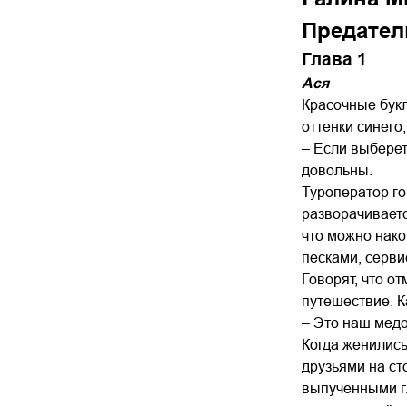
Предател
Глава 1
Ася
Красочные букл
оттенки синего
– Если выберет
довольны.
Туроператор го
разворачиваетс
что можно нако
песками, серви
Говорят, что о
путешествие. К
– Это наш медо
Когда женились
друзьями на ст
выпученными гл