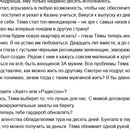
Андрюша, ему только недавно десять исполнилось.
тал, вгрызаясь в любую возможность, чтобы нас обеспечить
 поступил и уехал в Казань учиться, Викуся к выпуску из де
я себе. Тёма стал топ-менеджером – не зря с самых низов в
коро мы впервые поедем в другую страну!
потом будем новую квартиру искать! – глаза Тёмы теперь ина
низ. Я не устаю им любоваться. Двадцать лет вместе, а до 
 и глаза с густыми чёрными ресницами зеленющие, завораж
 был создан. Рядом с ним я кажусь совсем маленькой и хрупк
ся на всё, быть женщиной ЗА мужем. Все проблемы Тёма р
дставляю, как можно жить по-другому. Смотрю на подруг, ко
не понимаю, зачем тогда с таким мужчиной жить? Я бы дав
ираете «Хаят» или «Рэдиссон»?
ь, Тёма выберет то, что лучше для нас. С мамой договорила
овокружительные закаты на берегу.
м теперь тебе гардероб обновлять?
агентства обладателями тура на десять дней. Бунгало в п
, что можно получить за деньги. Тёма обнимает одной рукой