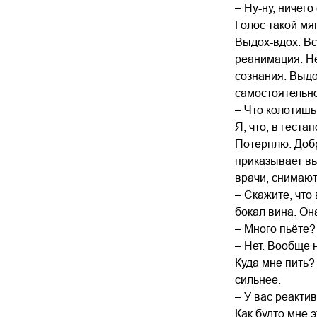
– Ну-ну, ничего
Голос такой мя
Выдох-вдох. Вс
реанимация. Не
сознания. Выдо
самостоятельно
– Что колотишь
Я, что, в гест
Потерплю. Добр
приказывает вы
врачи, снимают
– Скажите, что
бокал вина. Он
– Много пьёте?
– Нет. Вообще 
Куда мне пить?
сильнее.
– У вас реакти
Как будто мне э