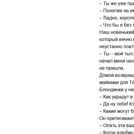
– Ты же уже пр
– Понятия не и
– Ладно, корол
– Что бы я без 
Наш новенький 
который вечно 
неустанно повт
– Ты – мой тыл.
начал меня наз
не пришла.
Домой возвраща
майками для Тё
Блондинки у ни
– Как украдут в
– Да ну тебя! К
– Какие могут 
Он притягивает
– Опять эти ва
– Когда влюбиш