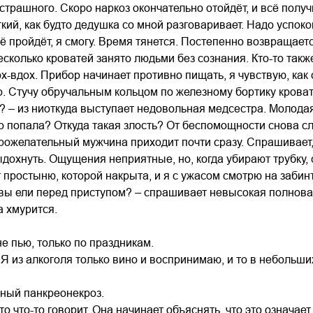
 страшного. Скоро наркоз окончательно отойдёт, и всё получ
гкий, как будто дедушка со мной разговаривает. Надо успоко
ё пройдёт, я смогу. Время тянется. Постепенно возвращает
сколько кроватей занято людьми без сознания. Кто-то также
х-вдох. Прибор начинает противно пищать, я чувствую, как
. Стучу обручальным кольцом по железному бортику кровати
? – из ниоткуда выступает недовольная медсестра. Молодая 
апо попала? Откуда такая злость? От беспомощности снова сл
ожелательный мужчина приходит почти сразу. Спрашивает, мо
дохнуть. Ощущения неприятные, но, когда убирают трубку, 
 простыню, которой накрыта, и я с ужасом смотрю на забин
 вы ели перед приступом? – спрашивает невысокая полнов
а хмурится.
не пью, только по праздникам.
 Я из алкоголя только вино и воспринимаю, и то в небольш
вный панкреонекроз.
то что-то говорит. Она начинает объяснять, что это означае