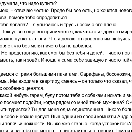
идумала, что надо купить?
мею, – отвечаю честно. Вроде бы всё есть, но хочется новог
ева, помогу тебе определиться.
тебя делала? – я улыбаюсь и трусь носом о его плечо.
Лексус всё ещё воспринимается, как что-то из другого мира.
можно пускать слюни. Что я делаю, откровенно им любуясь.
оряет, что без меня ничего бы не добился.
 Не представляю, как смог бы без тебя и детей, – часто пов
ывать, так и зовёт. Иногда я сама себе завидую и часто та
емся с тремя большими пакетами. Сарафаны, босоножки, д
мы. Мы входим в квартиру, смеясь – он только что сказал, 
х особенно ценятся.
 какой-нибудь гарем, буду потом тебя с собаками искать и в
то посмеет подойти, когда рядом со мной такой мужчина? Ско
быть туристки? Ты для меня одна-единственная. Никого бол
 к себе и нежно целует. Вышедший из своей комнаты Андрю
ши телячьи нежности. Вы же уже старые, когда успокоитесь?
ься, я на тебя посмотрю, – снисходительно говорит Тёма 