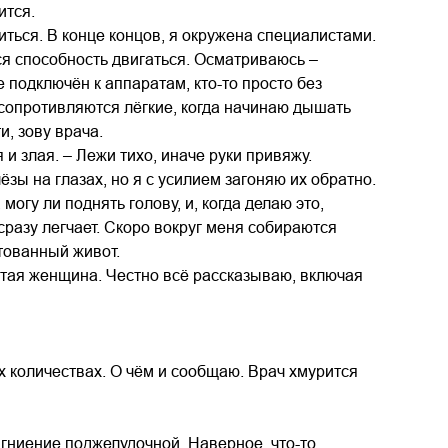
ится.
иться. В конце концов, я окружена специалистами.
ся способность двигаться. Осматриваюсь –
 подключён к аппаратам, кто-то просто без
 сопротивляются лёгкие, когда начинаю дышать
, зову врача.
и злая. – Лежи тихо, иначе руки привяжу.
ёзы на глазах, но я с усилием загоняю их обратно.
гу ли поднять голову, и, когда делаю это,
сразу легчает. Скоро вокруг меня собираются
тованный живот.
атая женщина. Честно всё рассказываю, включая
их количествах. О чём и сообщаю. Врач хмурится
т гниение поджелудочной. Наверное, что-то