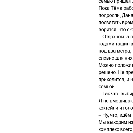
семью пришёл 
Пока Тёма рабо
подросли, Даня
посвятить врем
верится, что с
– Отдохнём, а 
годами тащил в
под два метра,
словно для них
Можно положить
решено. Не пре
приходится, и 
семьёй.
– Так что, выб
Я не вмешиваюс
коктейли и гол
– Ну, что, идё
Мы выходим из 
комплекс всего