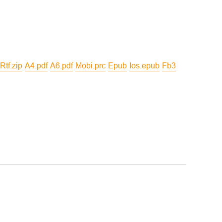
rtf.zip
a4.pdf
a6.pdf
mobi.prc
epub
ios.epub
fb3