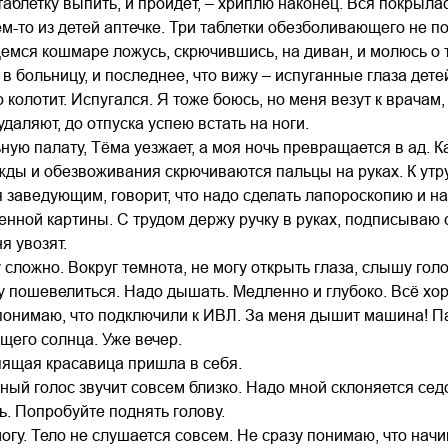
аблетку выпить, и пройдёт, – хриплю наконец. Вся покрыл
м-то из детей аптечке. Три таблетки обезболивающего не по
ся кошмаре ложусь, скрючившись, на диван, и молюсь о т
в больницу, и последнее, что вижу – испуганные глаза детей
о колотит. Испугался. Я тоже боюсь, но меня везут к врачам,
даляют, до отпуска успею встать на ноги.
ьную палату, Тёма уезжает, а моя ночь превращается в ад. 
ды и обезвоживания скрючиваются пальцы на руках. К утру
 заведующим, говорит, что надо сделать лапороскопию и на 
енной картины. С трудом держу ручку в руках, подписываю
я увозят.
 сложно. Вокруг темнота, не могу открыть глаза, слышу гол
гу пошевелиться. Надо дышать. Медленно и глубоко. Всё хор
 понимаю, что подключили к ИВЛ. За меня дышит машина! П
ящего солнца. Уже вечер.
пящая красавица пришла в себя.
ый голос звучит совсем близко. Надо мной склоняется се
ь. Попробуйте поднять голову.
огу. Тело не слушается совсем. Не сразу понимаю, что начи