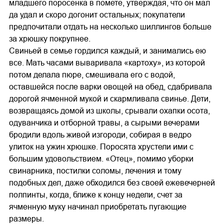
младшего поросенка в помете, утверждая, что он мал
да удал и скоро догонит остальных; покупатели
предпочитали отдать на несколько шиллингов больше
за хрюшку покрупнее.
Свиньей в семье гордился каждый, и занимались ею
все. Мать часами вываривала «картоху», из которой
потом делала пюре, смешивала его с водой,
оставшейся после варки овощей на обед, сдабривала
дорогой ячменной мукой и скармливала свинье. Дети,
возвращаясь домой из школы, срывали охапки осота,
одуванчика и отборной травы, а сырыми вечерами
бродили вдоль живой изгороди, собирая в ведро
улиток на ужин хрюшке. Поросята хрустели ими с
большим удовольствием. «Отец», помимо уборки
свинарника, постилки соломы, лечения и тому
подобных дел, даже обходился без своей ежевечерней
полпинты, когда, ближе к концу недели, счет за
ячменную муку начинал приобретать пугающие
размеры.