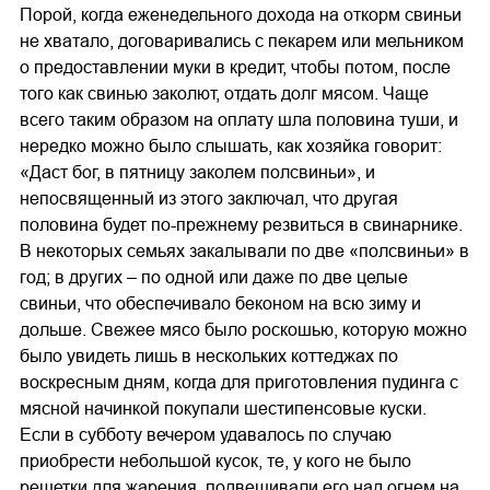
Порой, когда еженедельного дохода на откорм свиньи
не хватало, договаривались с пекарем или мельником
о предоставлении муки в кредит, чтобы потом, после
того как свинью заколют, отдать долг мясом. Чаще
всего таким образом на оплату шла половина туши, и
нередко можно было слышать, как хозяйка говорит:
«Даст бог, в пятницу заколем полсвиньи», и
непосвященный из этого заключал, что другая
половина будет по-прежнему резвиться в свинарнике.
В некоторых семьях закалывали по две «полсвиньи» в
год; в других – по одной или даже по две целые
свиньи, что обеспечивало беконом на всю зиму и
дольше. Свежее мясо было роскошью, которую можно
было увидеть лишь в нескольких коттеджах по
воскресным дням, когда для приготовления пудинга с
мясной начинкой покупали шестипенсовые куски.
Если в субботу вечером удавалось по случаю
приобрести небольшой кусок, те, у кого не было
решетки для жарения, подвешивали его над огнем на