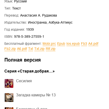
Язык:
Русский
Тип:
Текст
Перевод:
Анастасия А. Рудакова
Издательство:
Иностранка, Азбука-Аттикус
Год издания:
1939
ISBN:
978-5-389-27559-1
Бесплатный фрагмент:
mobi.prc
epub
ios.epub
fb3
a4.pdf
fb2.zip
a6.pdf
txt
txt.zip
rtf.zip
Полная версия
Cерия «
Старая добрая…
»
Сесилия
Загадка камеры № 13