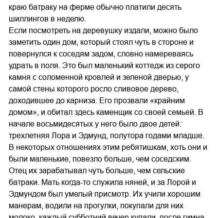
краю батраку на ферме обычно платили десять
шиллингов в неделю.
Если посмотреть на деревушку издали, можно было
заметить один дом, который стоял чуть в стороне и
повернулся к соседям задом, словно намереваясь
удрать в поля. Это был маленький коттедж из серого
камня с соломенной кровлей и зеленой дверью, у
самой стены которого росло сливовое дерево,
доходившее до карниза. Его прозвали «крайним
домом», и обитал здесь каменщик со своей семьей. В
начале восьмидесятых у него было двое детей:
трехлетняя Лора и Эдмунд, полутора годами младше.
В некоторых отношениях этим ребятишкам, хоть они и
были маленькие, повезло больше, чем соседским.
Отец их зарабатывал чуть больше, чем сельские
батраки. Мать когда-то служила няней, и за Лорой и
Эдмундом был умелый присмотр. Их учили хорошим
манерам, водили на прогулки, покупали для них
молоко, каждый субботний вечер купали, после гимна