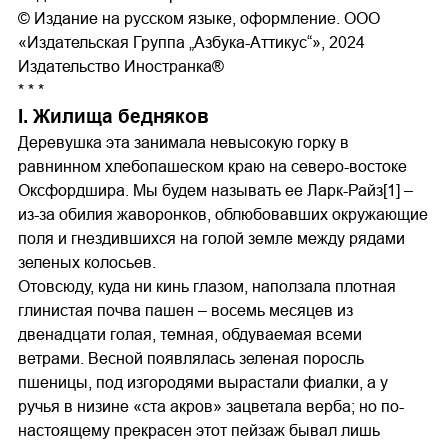
© Издание на русском языке, оформление. ООО
«Издательская Группа „Азбука-Аттикус“», 2024
Издательство Иностранка®
* * *
I. Жилища бедняков
Деревушка эта занимала невысокую горку в
равнинном хлебопашеском краю на северо-востоке
Оксфордшира. Мы будем называть ее Ларк-Райз[1] –
из-за обилия жаворонков, облюбовавших окружающие
поля и гнездившихся на голой земле между рядами
зеленых колосьев.
Отовсюду, куда ни кинь глазом, наползала плотная
глинистая почва пашен – восемь месяцев из
двенадцати голая, темная, обдуваемая всеми
ветрами. Весной появлялась зеленая поросль
пшеницы, под изгородями вырастали фиалки, а у
ручья в низине «ста акров» зацветала верба; но по-
настоящему прекрасен этот пейзаж бывал лишь