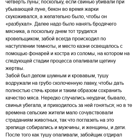
четверть луны; поскольку, если свинью убивали при
убывающей луне, бекон во время жарки
скукоживался, а желательно было, чтобы он
«разбухал». Далее надо было нанять бродячего
мясника, а поскольку днем тот трудился
кровельщиком, забой всегда происходил по
наступлении темноты, и место казни освещалось с
помощью фонарей и костра из соломы, на котором на
следующей стадии процесса опаливали щетину
жертвы.
Забой был делом шумным и кровавым, тушу
водружали на грубо сколоченную лавку, чтобы дать
полностью стечь крови и таким образом сохранить
качество мяса. Нередко случались неудачи; бывало,
свинья убегала, и приходилось за ней гоняться; но в те
времена сельские жители мало сочувствовали
страданиям животных, так что поглазеть на это
зрелище собирались и мужчины, и женщины, и дети.
После того как тушу опаливали, забойщик отдирал