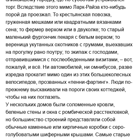
торг. Вследствие этого мимо Ларк-Райза кто-нибудь
порой да проезжал. То крестьянская повозка,
груженная мешками или квадратными вязанками
сена; то фермер верхом или в двуколке; то старый
маленький фургончик пекаря с белым верхом; то
вереница укутанных охотников с грумами, выехавших
на прогулку рано поутру; то экипаж с господами,
отправившимися с послеобеденными визитами, – вот,
пожалуй, и всё. Ни автомобилей, ни омнибусов, разве
изредка прокатит мимо один из этих большеколесных
велосипедов, прозванных «пенни-фартинг». Люди по-
прежнему выскакивали на пороги своих коттеджей,
чтобы на них поглазеть.
У нескольких домов были соломенные кровли,
беленые стены и окна с ромбической расстекловкой,
но большинство строений представляли собой
обычные каменные или кирпичные коробки с серо-
голубоватыми шиферными крышами. Самые старые