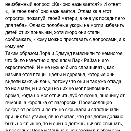
неизбежный вопрос: «Как оно называется?» И ответ:
«„Не твое дело“ оно называется. Отдам-ка я этот
отросток, пожалуй, твоей матери, а она уж посадит его
для тебя». Однако подобные укоры не могли избавить
детей от их привычки, хотя скоро они стали
соображать, к кому можно приставать с вопросами, а к
кому нет.
Таким образом Лора и Эдмунд выяснили то немногое,
что было известно о прошлом Ларк-Райза и его
окрестностей. Им не нужно было спрашивать, как
называются птицы, цветы и деревья, которые они
видели каждый день, потому что они и так уже откуда-
то их знали, и ни один из них не мог припомнить
время, когда не мог отличить дуб от ясеня, пшеницу от
ячменя, а королька от лазоревки. Происходящее
вокруг от ребятни почти не скрывали и сплетничали
при них без утайки, явно считая, что раз детей должно
быть не слышно, то и они не должны ничего слышать,
а поскольку Лора и Эдмунд были вхожи в любой дом,