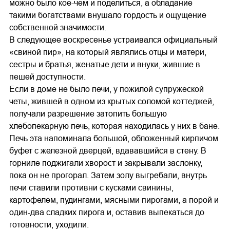
можно было кое-чем и поделиться, а обладание
такими богатствами внушало гордость и ощущение
собственной значимости.
В следующее воскресенье устраивался официальный
«свиной пир», на который являлись отцы и матери,
сестры и братья, женатые дети и внуки, жившие в
пешей доступности.
Если в доме не было печи, у пожилой супружеской
четы, жившей в одном из крытых соломой коттеджей,
получали разрешение затопить большую
хлебопекарную печь, которая находилась у них в бане.
Печь эта напоминала большой, обложенный кирпичом
буфет с железной дверцей, вдававшийся в стену. В
горниле поджигали хворост и закрывали заслонку,
пока он не прогорал. Затем золу выгребали, внутрь
печи ставили противни с кусками свинины,
картофелем, пудингами, мясными пирогами, а порой и
один-два сладких пирога и, оставив выпекаться до
готовности, уходили.