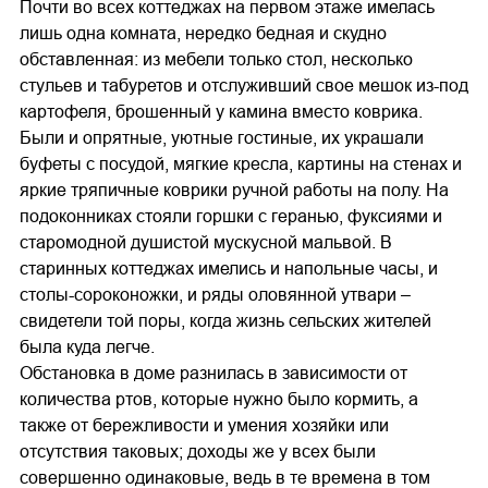
Почти во всех коттеджах на первом этаже имелась
лишь одна комната, нередко бедная и скудно
обставленная: из мебели только стол, несколько
стульев и табуретов и отслуживший свое мешок из-под
картофеля, брошенный у камина вместо коврика.
Были и опрятные, уютные гостиные, их украшали
буфеты с посудой, мягкие кресла, картины на стенах и
яркие тряпичные коврики ручной работы на полу. На
подоконниках стояли горшки с геранью, фуксиями и
старомодной душистой мускусной мальвой. В
старинных коттеджах имелись и напольные часы, и
столы-сороконожки, и ряды оловянной утвари –
свидетели той поры, когда жизнь сельских жителей
была куда легче.
Обстановка в доме разнилась в зависимости от
количества ртов, которые нужно было кормить, а
также от бережливости и умения хозяйки или
отсутствия таковых; доходы же у всех были
совершенно одинаковые, ведь в те времена в том