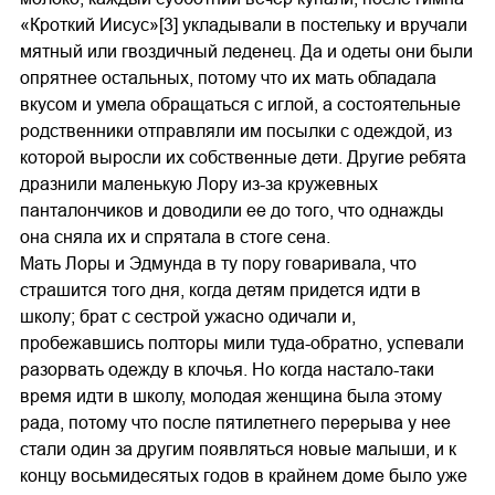
«Кроткий Иисус»[3] укладывали в постельку и вручали
мятный или гвоздичный леденец. Да и одеты они были
опрятнее остальных, потому что их мать обладала
вкусом и умела обращаться с иглой, а состоятельные
родственники отправляли им посылки с одеждой, из
которой выросли их собственные дети. Другие ребята
дразнили маленькую Лору из-за кружевных
панталончиков и доводили ее до того, что однажды
она сняла их и спрятала в стоге сена.
Мать Лоры и Эдмунда в ту пору говаривала, что
страшится того дня, когда детям придется идти в
школу; брат с сестрой ужасно одичали и,
пробежавшись полторы мили туда-обратно, успевали
разорвать одежду в клочья. Но когда настало-таки
время идти в школу, молодая женщина была этому
рада, потому что после пятилетнего перерыва у нее
стали один за другим появляться новые малыши, и к
концу восьмидесятых годов в крайнем доме было уже