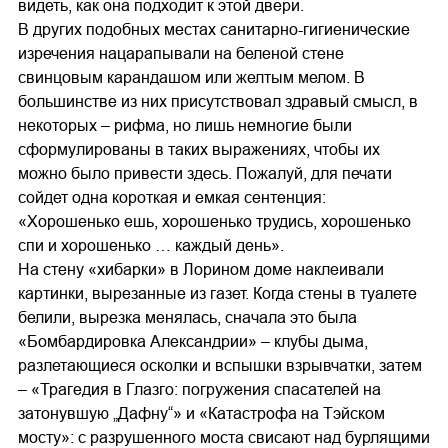
видеть, как она подходит к этой двери.
В других подобных местах санитарно-гигиенические
изречения нацарапывали на беленой стене
свинцовым карандашом или желтым мелом. В
большинстве из них присутствовал здравый смысл, в
некоторых – рифма, но лишь немногие были
сформулированы в таких выражениях, чтобы их
можно было привести здесь. Пожалуй, для печати
сойдет одна короткая и емкая сентенция:
«Хорошенько ешь, хорошенько трудись, хорошенько
спи и хорошенько … каждый день».
На стену «хибарки» в Лорином доме наклеивали
картинки, вырезанные из газет. Когда стены в туалете
белили, вырезка менялась, сначала это была
«Бомбардировка Александрии» – клубы дыма,
разлетающиеся осколки и вспышки взрывчатки, затем
– «Трагедия в Глазго: погружения спасателей на
затонувшую „Дафну“» и «Катастрофа на Тэйском
мосту»: с разрушенного моста свисают над бурлящими