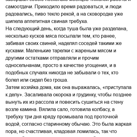
самоотдачи. Приходило время радоваться, и люди
радовались, пиво текло рекой, а на сковородке уже
шипела аппетитная свиная требуха.
На следующий день, когда туша была уже разделана,
несколько кусков мяса посылали тем, кто ранее,
забивая своих свиней, наделял соседей такими же
кусками. Маленькие тарелки с жареным мясом и
другими остатками отправляли и прочим
односельчанам, просто в качестве угощения, и в
подобных случаях никогда не забывали о тех, кто
болел или сидел без гроша.
Затем хозяйка дома, как она выражалась, «приступала
к делу». Засаливала окорока и грудинку, чтобы позднее
вынуть их из рассола и повесить сушиться на стену
возле камина. Вялила сало, готовила колбасу, а
требуху три дня кряду промывала под проточной
водой, согласно старинному обычаю. Это была жаркая
пора, но счастливая, кладовая ломилась, так что