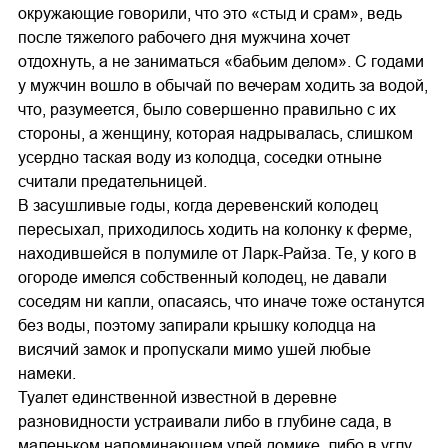
окружающие говорили, что это «стыд и срам», ведь
после тяжелого рабочего дня мужчина хочет
отдохнуть, а не заниматься «бабьим делом». С годами
у мужчин вошло в обычай по вечерам ходить за водой,
что, разумеется, было совершенно правильно с их
стороны, а женщину, которая надрывалась, слишком
усердно таская воду из колодца, соседки отныне
считали предательницей.
В засушливые годы, когда деревенский колодец
пересыхал, приходилось ходить на колонку к ферме,
находившейся в полумиле от Ларк-Райза. Те, у кого в
огороде имелся собственный колодец, не давали
соседям ни капли, опасаясь, что иначе тоже останутся
без воды, поэтому запирали крышку колодца на
висячий замок и пропускали мимо ушей любые
намеки.
Туалет единственной известной в деревне
разновидности устраивали либо в глубине сада, в
маленьком напоминающем улей домике, либо в углу