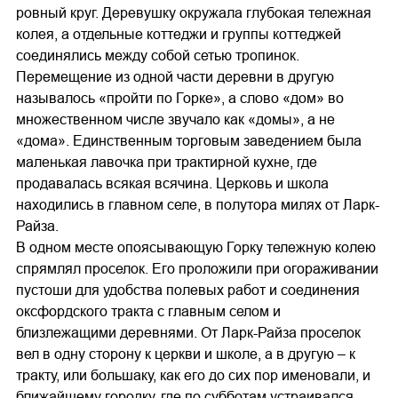
ровный круг. Деревушку окружала глубокая тележная
колея, а отдельные коттеджи и группы коттеджей
соединялись между собой сетью тропинок.
Перемещение из одной части деревни в другую
называлось «пройти по Горке», а слово «дом» во
множественном числе звучало как «домы», а не
«дома». Единственным торговым заведением была
маленькая лавочка при трактирной кухне, где
продавалась всякая всячина. Церковь и школа
находились в главном селе, в полутора милях от Ларк-
Райза.
В одном месте опоясывающую Горку тележную колею
спрямлял проселок. Его проложили при огораживании
пустоши для удобства полевых работ и соединения
оксфордского тракта с главным селом и
близлежащими деревнями. От Ларк-Райза проселок
вел в одну сторону к церкви и школе, а в другую – к
тракту, или большаку, как его до сих пор именовали, и
ближайшему городку, где по субботам устраивался