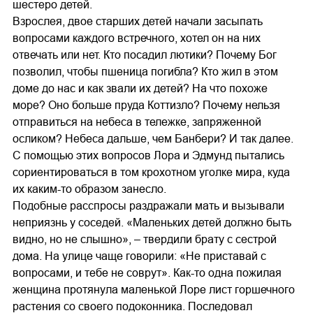
шестеро детей.
Взрослея, двое старших детей начали засыпать
вопросами каждого встречного, хотел он на них
отвечать или нет. Кто посадил лютики? Почему Бог
позволил, чтобы пшеница погибла? Кто жил в этом
доме до нас и как звали их детей? На что похоже
море? Оно больше пруда Коттизло? Почему нельзя
отправиться на небеса в тележке, запряженной
осликом? Небеса дальше, чем Банбери? И так далее.
С помощью этих вопросов Лора и Эдмунд пытались
сориентироваться в том крохотном уголке мира, куда
их каким-то образом занесло.
Подобные расспросы раздражали мать и вызывали
неприязнь у соседей. «Маленьких детей должно быть
видно, но не слышно», – твердили брату с сестрой
дома. На улице чаще говорили: «Не приставай с
вопросами, и тебе не соврут». Как-то одна пожилая
женщина протянула маленькой Лоре лист горшечного
растения со своего подоконника. Последовал