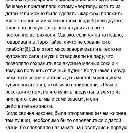
бечевке и приставляли к этому «вертелу» кого-то из
детей. Или можно было сделать «жаркое»: положить
мясо с небольшим количеством лярда[5] или другого
жира в железную кастрюлю и тушить на огне,
постоянно встряхивая. Однако, если уж на то пошло,
говаривали в Ларк-Райзе, ничто не сравнится с
«жабой»[6]. Для этого мясо заворачивали в тесто из
нутряного сала и муки и отваривали на пар
у
, что
позволяло сохранить все вкусные мясные соки и к
тому же получить отличный пудинг. Когда какая-нибудь
важная персона пыталась дать местным женщинам
кулинарный совет, те обычно парировали: «Лучше
расскажите нам, на что купить продукты; а уж что из
них приготовить, мы и сами знаем»; и они
действительно знали.
Когда свинья наконец была откормлена (и чем жирнее,
тем лучше), необходимо было определиться с датой
казни. Ее следовало назначать на новолуние и первую