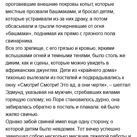
ороговевшие внешние покровы копыт, которые
местные прозвали башмаками, и бросал детям,
которые устраивали из-за них драку, а потом
обсасывали и грызли почерневшие от огня
«башмаки», поднимая их прямо с грязного пола
свинарника.
Все это зрелище, с его грязью и кровью, яркими
вспышками огней и темными тенями, было столь же
диким, как и сцены, которые можно увидеть в
африканских джунглях. Дети из «крайнего дома»
тихонько вылезали из постелей и подкрадывались к
окну. «Смотри! Смотри! Это ад, а они черти», – шептал
Эдмунд, указывая на мужчин, сгребавших вилами
горящую солому; но Лоре становилось дурно, она
забиралась обратно в постель и плакала: ей было
жалко свинью.
Однако забой свиней имел еще одну сторону, о
которой детям было невдомек. Тот вечер успешно
завершал собою несколько месяцев тяжелой работы и