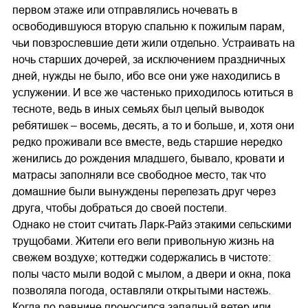
первом этаже или отправлялись ночевать в
освободившуюся вторую спальню к пожилым парам,
чьи повзрослевшие дети жили отдельно. Устраивать на
ночь старших дочерей, за исключением праздничных
дней, нужды не было, ибо все они уже находились в
услужении. И все же частенько приходилось ютиться в
тесноте, ведь в иных семьях был целый выводок
ребятишек – восемь, десять, а то и больше, и, хотя они
редко проживали все вместе, ведь старшие нередко
женились до рождения младшего, бывало, кровати и
матрасы заполняли все свободное место, так что
домашние были вынуждены перелезать друг через
друга, чтобы добраться до своей постели.
Однако не стоит считать Ларк-Райз этакими сельскими
трущобами. Жители его вели привольную жизнь на
свежем воздухе; коттеджи содержались в чистоте:
полы часто мыли водой с мылом, а двери и окна, пока
позволяла погода, оставляли открытыми настежь.
Когда по равнине проносился западный ветер или