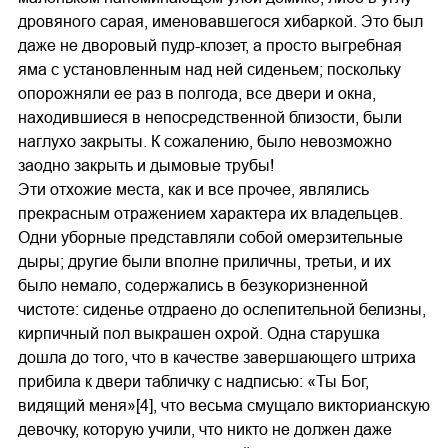
дровяного сарая, именовавшегося хибаркой. Это был
даже не дворовый пудр-клозет, а просто выгребная
яма с установленным над ней сиденьем; поскольку
опорожняли ее раз в полгода, все двери и окна,
находившиеся в непосредственной близости, были
наглухо закрыты. К сожалению, было невозможно
заодно закрыть и дымовые трубы!
Эти отхожие места, как и все прочее, являлись
прекрасным отражением характера их владельцев.
Одни уборные представляли собой омерзительные
дыры; другие были вполне приличны, третьи, и их
было немало, содержались в безукоризненной
чистоте: сиденье отдраено до ослепительной белизны,
кирпичный пол выкрашен охрой. Одна старушка
дошла до того, что в качестве завершающего штриха
прибила к двери табличку с надписью: «Ты Бог,
видящий меня»[4], что весьма смущало викторианскую
девочку, которую учили, что никто не должен даже