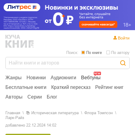
Войти
Поиск:
По книге
По автору
Жанры
Новинки
Аудиокниги
Вебтуны
Бесплатные книги
Краткий пересказ
Рейтинг книг
Авторы
Серии
Блог
Главная
📚
историческая литература
Флора Томпсон
Ларк-Райз
добавлено
22.12.2024 14:02