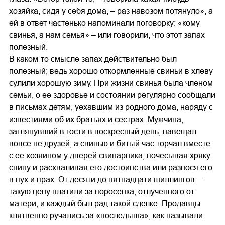
хозяйка, сидя у себя дома, – раз навозом потянуло», а
ей в ответ частенько напоминали поговорку: «кому
свинья, а нам семья» – или говорили, что этот запах
полезный.
В каком-то смысле запах действительно был
полезный; ведь хорошо откормленные свиньи в хлеву
сулили хорошую зиму. При жизни свинья была членом
семьи, о ее здоровье и состоянии регулярно сообщали
в письмах детям, уехавшим из родного дома, наряду с
известиями об их братьях и сестрах. Мужчина,
заглянувший в гости в воскресный день, навещал
вовсе не друзей, а свинью и битый час торчал вместе
с ее хозяином у дверей свинарника, почесывая хряку
спину и расхваливая его достоинства или разнося его
в пух и прах. От десяти до пятнадцати шиллингов –
такую цену платили за поросенка, отлученного от
матери, и каждый был рад такой сделке. Продавцы
клятвенно ручались за «последыша», как называли