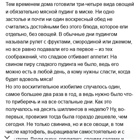
Тем временем дома готовили три-четыре вида овощей
и обязательно мясной пудинг в миске. Ни одно
застолье и почти ни один воскресный обед не
считались достойными без этого блюда, которое ели
отдельно, без овощей. В обычные дни пудингом
называли рулет с фруктами, смородиной или джемом,
но все равно подавали его на первое – из тех
соображений, что сладкое отбивает аппетит. На
свином пиру сладкого пудинга не было, ведь его
можно есть в любой день, а кому нужны сласти, когда
будет вдоволь мяса!
Но это восхитительное изобилие случалось один,
самое большее два раза в год, а ведь нужно было что-
то приберечь и на все остальные дни. Как это
получалось на десять шиллингов в неделю? Ну, во-
первых, провизия тогда была гораздо дешевле, чем
сегодня. Не только свинина, но и все овощи, в том
числе картофель, выращивали самостоятельно и с
избытком. Люди очень гордились своими садами и