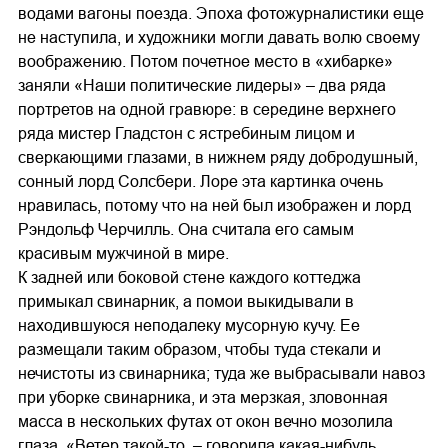
водами вагоны поезда. Эпоха фотожурналистики еще
не наступила, и художники могли давать волю своему
воображению. Потом почетное место в «хибарке»
заняли «Наши политические лидеры» – два ряда
портретов на одной гравюре: в середине верхнего
ряда мистер Гладстон с ястребиным лицом и
сверкающими глазами, в нижнем ряду добродушный,
сонный лорд Солсбери. Лоре эта картинка очень
нравилась, потому что на ней был изображен и лорд
Рэндольф Черчилль. Она считала его самым
красивым мужчиной в мире.
К задней или боковой стене каждого коттеджа
примыкал свинарник, а помои выкидывали в
находившуюся неподалеку мусорную кучу. Ее
размещали таким образом, чтобы туда стекали и
нечистоты из свинарника; туда же выбрасывали навоз
при уборке свинарника, и эта мерзкая, зловонная
масса в нескольких футах от окон вечно мозолила
глаза. «Ветер такой-то, – говорила какая-нибудь