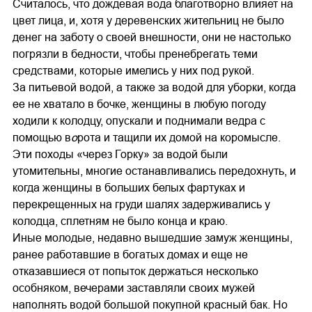
Считалось, что дождевая вода благотворно влияет на
цвет лица, и, хотя у деревенских жительниц не было
денег на заботу о своей внешности, они не настолько
погрязли в бедности, чтобы пренебрегать теми
средствами, которые имелись у них под рукой.
За питьевой водой, а также за водой для уборки, когда
ее не хватало в бочке, женщины в любую погоду
ходили к колодцу, опускали и поднимали ведра с
помощью в
о
рота и тащили их домой на коромысле.
Эти походы «через Горку» за водой были
утомительны, многие останавливались передохнуть, и
когда женщины в больших белых фартуках и
перекрещенных на груди шалях задерживались у
колодца, сплетням не было конца и краю.
Иные молодые, недавно вышедшие замуж женщины,
ранее работавшие в богатых домах и еще не
отказавшиеся от попыток держаться несколько
особняком, вечерами заставляли своих мужей
наполнять водой большой покупной красный бак. Но