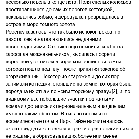
несколько недель в конце лета. Поля спелых колосьев,
простиравшиеся до самых порогов коттеджей,
покрывались рябью, и деревушка превращалась в
остров в море темного золота.
Ребенку казалось, что так было испокон веков; но
пахота, сев и жатва являлись недавними
нововведениями. Старики еще помнили, как Горка,
заросшая можжевельником, высилась посреди
поросшей утесником и вереском общинной земли,
которая пошла под плуг после принятия законов об
огораживании. Некоторые старожилы до сих пор
занимали коттеджи, стоявшие на земле, которая была
передана их отцам по «скваттерскому праву»[2], и, по-
видимому, все небольшие участки под жилыми
домами достались их первоначальным владельцам
именно таким образом. В тысяча восемьсот
восьмидесятые годы в Ларк-Райзе насчитывалось
около тридцати коттеджей и трактир, располагавшихся
не рядами, а образовывавших более или менее