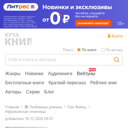
Войти
Поиск:
По книге
По автору
Жанры
Новинки
Аудиокниги
Вебтуны
Бесплатные книги
Краткий пересказ
Рейтинг книг
Авторы
Серии
Блог
Главная
📚
любовные романы
Ева Файнд
Африканская пленница
добавлено
16.12.2024 09:01