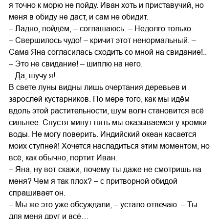
я точно к морю не пойду. Иван хоть и приставучий, но
меня в обиду не даст, и сам не обидит.
– Ладно, пойдём, – соглашаюсь. – Недолго только.
– Свершилось чудо! – кричит этот ненормальный. –
Сама Яна согласилась сходить со мной на свидание!..
– Это не свидание! – шиплю на него.
– Да, шучу я!..
В свете луны видны лишь очертания деревьев и
зарослей кустарников. По мере того, как мы идём
вдоль этой растительности, шум волн становится всё
сильнее. Спустя минут пять мы оказываемся у кромки
воды. Не могу поверить. Индийский океан касается
моих ступней! Хочется насладиться этим моментом, но
всё, как обычно, портит Иван.
– Яна, ну вот скажи, почему ты даже не смотришь на
меня? Чем я так плох? – с притворной обидой
спрашивает он.
– Мы же это уже обсуждали, – устало отвечаю. – Ты
для меня друг и всё…