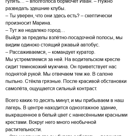
гулять… – вполголоса бормочет Иван. – Нужно
разведать здешние клубы.
– Ты уверен, что они здесь есть? – скептически
произносит Марина.
– Тут же недалеко город…
Выйдя за пределы взлётно-посадочной полосы, мы
видим одиноко стоящий ржавый автобус.
– Рассаживаемся, – командует куратор.
Мы устремляемся за ней. На водительском кресле
сидит темнокожий мужчина. Он приветствует нас
поднятой рукой. Мы отвечаем тем же. В салоне
пыльно. Стёкла грязные. После красивой обстановки
самолёта, ощущается сильный контраст.
Всего каких-то десять минут, и мы прибываем в наш
лагерь. В центре находится одноэтажное здание,
выкрашенное в белый цвет с нанесёнными красными
крестами. Вокруг него много необычной
растительности.