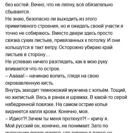
без костей. Вечно, что не ляпну, всё обязательно
сбывается.
Не знаю, безопасно ли выходить из этого
примитивного строения, но и ожидать своей участи я
точно не собираюсь. Вместо двери здесь просто
связка сухих листьев, привязанных к потолку. И они
колышутся в такт ветру. Осторожно убираю край
листьев в сторону…
Не успеваю ничего разглядеть, как в мою руку
впивается что-то острое.
– Ааааа! – начинаю вопить, глядя на свою
окровавленную кисть.
Внутрь заходит темнокожий мужчина с копьём. Тощий,
но жилистый. Весь в ранах и шрамах. В какой-то серой
набедренной повязке. На самом острие копья
виднеется капля крови. Конечно, моя.
– Идиот?! Зачем ты меня проткнул?! – кричу я.
Мой русский он, конечно, не понимает. Зато по
интонации догадывается, что говорю я вовсе не