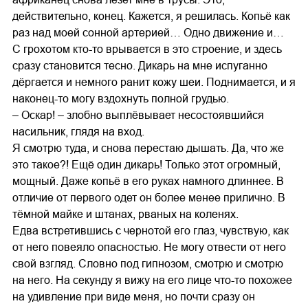
действительно, конец. Кажется, я решилась. Копьё как
раз над моей сонной артерией… Одно движение и…
С грохотом кто-то врывается в это строение, и здесь
сразу становится тесно. Дикарь на мне испуганно
дёргается и немного ранит кожу шеи. Поднимается, и я
наконец-то могу вздохнуть полной грудью.
– Оскар! – злобно выплёвывает несостоявшийся
насильник, глядя на вход.
Я смотрю туда, и снова перестаю дышать. Да, что же
это такое?! Ещё один дикарь! Только этот огромный,
мощный. Даже копьё в его руках намного длиннее. В
отличие от первого одет он более менее прилично. В
тёмной майке и штанах, рваных на коленях.
Едва встретившись с чернотой его глаз, чувствую, как
от него повеяло опасностью. Не могу отвести от него
свой взгляд. Словно под гипнозом, смотрю и смотрю
на него. На секунду я вижу на его лице что-то похожее
на удивление при виде меня, но почти сразу он