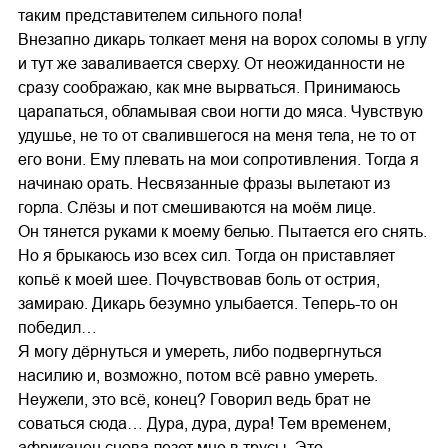
таким представителем сильного пола!
Внезапно дикарь толкает меня на ворох соломы в углу
и тут же заваливается сверху. От неожиданности не
сразу соображаю, как мне вырваться. Принимаюсь
царапаться, обламывая свои ногти до мяса. Чувствую
удушье, не то от свалившегося на меня тела, не то от
его вони. Ему плевать на мои сопротивления. Тогда я
начинаю орать. Несвязанные фразы вылетают из
горла. Слёзы и пот смешиваются на моём лице.
Он тянется руками к моему белью. Пытается его снять.
Но я брыкаюсь изо всех сил. Тогда он приставляет
копьё к моей шее. Почувствовав боль от острия,
замираю. Дикарь безумно улыбается. Теперь-то он
победил…
Я могу дёрнуться и умереть, либо подвергнуться
насилию и, возможно, потом всё равно умереть.
Неужели, это всё, конец? Говорил ведь брат не
соваться сюда… Дура, дура, дура! Тем временем,
африканец снова лезет мне в трусы. Это,