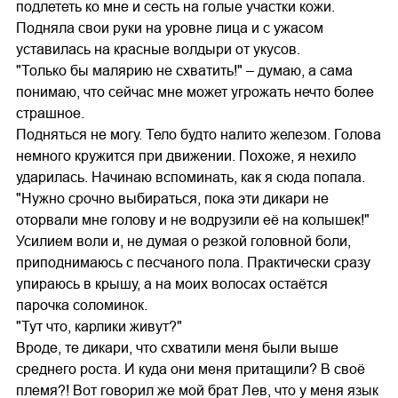
подлететь ко мне и сесть на голые участки кожи.
Подняла свои руки на уровне лица и с ужасом
уставилась на красные волдыри от укусов.
"Только бы малярию не схватить!" – думаю, а сама
понимаю, что сейчас мне может угрожать нечто более
страшное.
Подняться не могу. Тело будто налито железом. Голова
немного кружится при движении. Похоже, я нехило
ударилась. Начинаю вспоминать, как я сюда попала.
"Нужно срочно выбираться, пока эти дикари не
оторвали мне голову и не водрузили её на колышек!"
Усилием воли и, не думая о резкой головной боли,
приподнимаюсь с песчаного пола. Практически сразу
упираюсь в крышу, а на моих волосах остаётся
парочка соломинок.
"Тут что, карлики живут?"
Вроде, те дикари, что схватили меня были выше
среднего роста. И куда они меня притащили? В своё
племя?! Вот говорил же мой брат Лев, что у меня язык