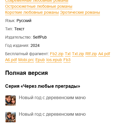
Современные любовные романы
Остросюжетные любовные романы
Короткие любовные романы
Эротические романы
Язык:
Русский
Тип:
Текст
Издательство:
SelfPub
Год издания:
2024
Бесплатный фрагмент:
fb2.zip
txt
txt.zip
rtf.zip
a4.pdf
a6.pdf
mobi.prc
epub
ios.epub
fb3
Полная версия
Cерия «
Через любые преграды
»
Новый год с деревенским мачо
Новый год с деревенским мачо