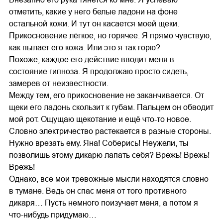
отметить, какие у него белые ладони на фоне
остальной кожи. И тут он касается моей щеки.
Прикосновение лёгкое, но горячее. Я прямо чувствую,
как пылает его кожа. Или это я так горю?
Похоже, каждое его действие вводит меня в
состояние гипноза. Я продолжаю просто сидеть,
замерев от неизвестности.
Между тем, его прикосновение не заканчивается. От
щеки его ладонь скользит к губам. Пальцем он обводит
мой рот. Ощущаю щекотание и ещё что-то новое.
Словно электричество растекается в разные стороны.
Нужно врезать ему. Яна! Соберись! Неужели, ты
позволишь этому дикарю лапать себя? Врежь! Врежь!
Врежь!
Однако, все мои тревожные мысли находятся словно
в тумане. Ведь он спас меня от того противного
дикаря… Пусть немного поизучает меня, а потом я
что-нибудь придумаю…