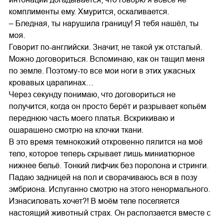
комплименты ему. Хмурится, оскаливается.
– Бледная, ты нарушила границу! Я тебя нашёл, ты
моя.
Говорит по-английски. Значит, не такой уж отсталый.
Можно договориться. Вспоминаю, как он тащил меня
по земле. Поэтому-то все мои ноги в этих ужасных
кровавых царапинах…
Через секунду понимаю, что договориться не
получится, когда он просто берёт и разрывает копьём
переднюю часть моего платья. Вскрикиваю и
ошарашено смотрю на клочки ткани.
В это время темнокожий откровенно пялится на моё
тело, которое теперь скрывает лишь миниатюрное
нижнее бельё. Тонкий лифчик без поролона и стринги.
Падаю задницей на пол и сворачиваюсь вся в позу
эмбриона. Испуганно смотрю на этого ненормального.
Изнасиловать хочет?! В моём теле поселяется
настоящий животный страх. Он расползается вместе с