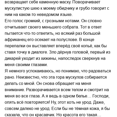
возвращает себе каменную маску. Поворачивает
мускулистую шею к моему обидчику и грубо говорит с
ним на каком-то неведомом языке.
Его голос громкий, с грозными нотами. Он словно
отчитывает своего меньшего собрата. Тот в ответ
пытается что-то ответить, но всякий раз большой
африканец его осекает на полуслове. В конце
перепалки он выставляет вперёд своё копьё, как бы
ставя точку в диалоге. Зло дёрнув головой, первый из
дикарей уходит из хижины, напоследок сверкнув на
меня своими глазами.
Я немного успокаиваюсь, но понимаю, что радоваться
рано. Неизвестно, что эта гора мускулов собирается
делать со мной. Он снова обращает на меня
внимание. Разворачивается всем телом и смотрит на
меня во все глаза. А я ведь в одном белье… Господи,
опять всё повторяется! Ну, этот хоть не урод. Даже,
совсем далеко не урод. Если бы не тёмная кожа, я бы
сказала, что он красавчик. Но красота его такая…