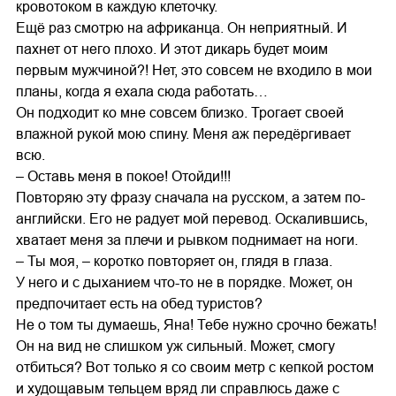
кровотоком в каждую клеточку.
Ещё раз смотрю на африканца. Он неприятный. И
пахнет от него плохо. И этот дикарь будет моим
первым мужчиной?! Нет, это совсем не входило в мои
планы, когда я ехала сюда работать…
Он подходит ко мне совсем близко. Трогает своей
влажной рукой мою спину. Меня аж передёргивает
всю.
– Оставь меня в покое! Отойди!!!
Повторяю эту фразу сначала на русском, а затем по-
английски. Его не радует мой перевод. Оскалившись,
хватает меня за плечи и рывком поднимает на ноги.
– Ты моя, – коротко повторяет он, глядя в глаза.
У него и с дыханием что-то не в порядке. Может, он
предпочитает есть на обед туристов?
Не о том ты думаешь, Яна! Тебе нужно срочно бежать!
Он на вид не слишком уж сильный. Может, смогу
отбиться? Вот только я со своим метр с кепкой ростом
и худощавым тельцем вряд ли справлюсь даже с