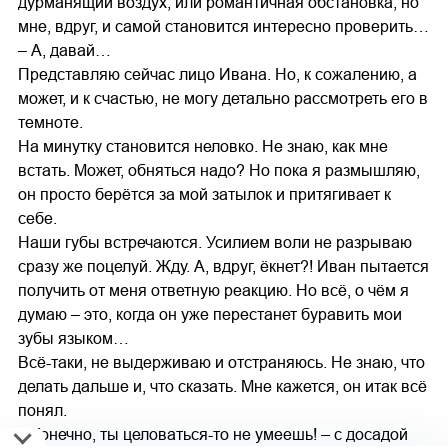
дурманящий воздух, или романтичная обстановка, но
мне, вдруг, и самой становится интересно проверить…
– А, давай…
Представляю сейчас лицо Ивана. Но, к сожалению, а
может, и к счастью, не могу детально рассмотреть его в
темноте.
На минутку становится неловко. Не знаю, как мне
встать. Может, обняться надо? Но пока я размышляю,
он просто берётся за мой затылок и притягивает к
себе.
Наши губы встречаются. Усилием воли не разрываю
сразу же поцелуй. Жду. А, вдруг, ёкнет?! Иван пытается
получить от меня ответную реакцию. Но всё, о чём я
думаю – это, когда он уже перестанет буравить мои
зубы языком…
Всё-таки, не выдерживаю и отстраняюсь. Не знаю, что
делать дальше и, что сказать. Мне кажется, он итак всё
понял.
– Конечно, ты целоваться-то не умеешь! – с досадой