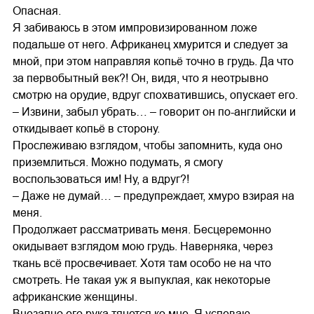
Опасная.
Я забиваюсь в этом импровизированном ложе
подальше от него. Африканец хмурится и следует за
мной, при этом направляя копьё точно в грудь. Да что
за первобытный век?! Он, видя, что я неотрывно
смотрю на орудие, вдруг спохватившись, опускает его.
– Извини, забыл убрать… – говорит он по-английски и
откидывает копьё в сторону.
Прослеживаю взглядом, чтобы запомнить, куда оно
приземлиться. Можно подумать, я смогу
воспользоваться им! Ну, а вдруг?!
– Даже не думай… – предупреждает, хмуро взирая на
меня.
Продолжает рассматривать меня. Бесцеремонно
окидывает взглядом мою грудь. Наверняка, через
ткань всё просвечивает. Хотя там особо не на что
смотреть. Не такая уж я выпуклая, как некоторые
африканские женщины.
Внезапно его рука тянется ко мне. Я успеваю