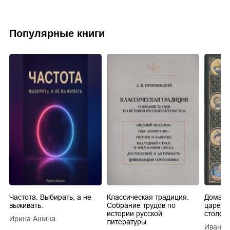
Популярные книги
Частота. Выбирать, а не
Классическая традиция.
Домашн
выживать.
Собрание трудов по
царей в
истории русской
столети
Ирина Ашина
литературы
Иван Е