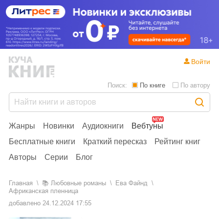
Войти
Поиск:
По книге
По автору
Жанры
Новинки
Аудиокниги
Вебтуны
Бесплатные книги
Краткий пересказ
Рейтинг книг
Авторы
Серии
Блог
Главная
📚
любовные романы
Ева Файнд
Африканская пленница
добавлено
24.12.2024 17:55