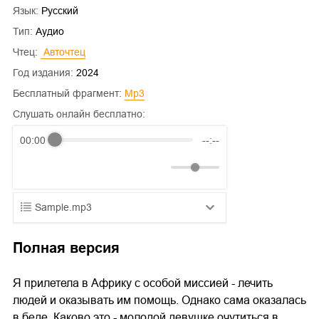
Язык:
Русский
Тип:
Аудио
Чтец:
 Авточтец
Год издания:
2024
Бесплатный фрагмент:
mp3
Слушать онлайн бесплатно:
00:00
--:--
Sample.mp3
01.mp3
25:10
Полная версия
02.mp3
20:50
Я прилетела в Африку с особой миссией - лечить
03.mp3
14:00
людей и оказывать им помощь. Однако сама оказалась
в беде. Каково это - молодой девушке очутиться в