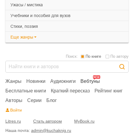
ужасы / мистика
учебники и пособия для вузов
cтихи, поэзия
Еще
жанры
Поиск:
По книге
По автору
Жанры
Новинки
Аудиокниги
Вебтуны
Бесплатные книги
Краткий пересказ
Рейтинг книг
Авторы
Серии
Блог
Войти
Litres.ru
Стать автором
MyBook.ru
Наша почта:
admin@kuchaknig.ru