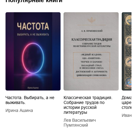
Популярные книги
Частота. Выбирать, а не
Классическая традиция.
Домашн
выживать.
Собрание трудов по
царей в
истории русской
столети
Ирина Ашина
литературы
Иван Е
Лев Васильевич
Пумпянский