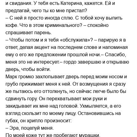
и свидания. У тебя есть Катерина, кажется. Ей и
предлагай, чего ты ко мне пристал?
– С ней я просто иногда сплю. С тобой хочу выпить
кофе. Что в этом криминального? – спокойно
спрашивает парень.
– Чтобы потом и я тебя «обслужила»? – парирую я в
ответ, делая акцент на последнем слове и напоминая
ему о его же предложении прошлой ночи.– Спасибо,
меня это не интересует.– гордо завершаю и открываю
дверь, чтобы войти.
Марк громко захлопывает дверь перед моим носом и
грубо прижимает меня к ней. От возмущения я сразу
же пытаюсь его оттолкнуть, но сейчас легче было бы
сдвинуть гору. Он перехватывает мои руки и
закидывает их мне над головой. Ухмыляется, а его
взгляд скользит по моему лицу. Остановившись на
губах, он хрипло произносит:
– Эра, поцелуй меня.
По моей коже тут же пробегают мурашки.