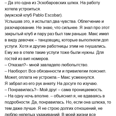
– Да это одна из Эскобаровских шлюх. На работу
хотела устроиться.
(мужской клуб Pablo Escobar).
Услышав это, я испытал два чувства. Облегчение и
разочарование. Не знаю, что сильнее. Я знал про этот
закрытый клуб и пару раз был там раньше. Макс имел
в виду девочек – танцовщиц, которые выполняли доп
услуги. Хотя и другие работницы этим не гнушались.
Ему же в отеле такие услуги тоже были нужны. Для
гостей из вип номеров.
– Отказал?– мной завладело любопытство.
– Наоборот. Все обязанности и привилегии пояснил.
Может, оплата не устроила.– Макс усмехнулся.
Я забрал из его рук анкету. На досуге по изучаю.
– Понравилась?– Мой друг – сама проницаемость.
– На одну ночь вполне. – объяснил я, не вдаваясь в
подробности. Да, понравилась. Но, если она шлюха, то
тем даже лучше. Я не строю долгих отношений, не
люблю нелепых ухаживаний. В моей жизни все