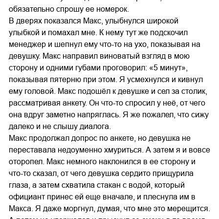
обязательно спрошу ее номерок.
В дверях показался Макс, улыбнулся широкой
улыбкой и помахал мне. К нему тут же подскочил
менеджер и шепнул ему что-то на ухо, показывая на
девушку. Макс направил виноватый взгляд в мою
сторону и одними губами проговорил: «5 минут»,
показывая пятерню при этом. Я усмехнулся и кивнул
ему головой. Макс подошёл к девушке и сел за столик,
рассматривая анкету. Он что-то спросил у неё, от чего
она вдруг заметно напряглась. Я же пожалел, что сижу
далеко и не слышу диалога.
Макс продолжал допрос по анкете, но девушка не
переставала недоуменно хмуриться. А затем я и вовсе
оторопел. Макс немного наклонился в ее сторону и
что-то сказал, от чего девушка сердито прищурила
глаза, а затем схватила стакан с водой, который
официант принес ей еще вначале, и плеснула им в
Макса. Я даже моргнул, думая, что мне это мерещится.