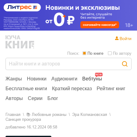
Войти
Поиск:
По книге
По автору
Жанры
Новинки
Аудиокниги
Вебтуны
Бесплатные книги
Краткий пересказ
Рейтинг книг
Авторы
Серии
Блог
Главная
📚
любовные романы
Эра Колмановская
Санкция прокурора
добавлено
16.12.2024 08:58