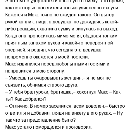
А потом не удержался и прыснул со смеху, в то время,
как некоторые посетители только удивленно ахнули.
Кажется и Макс точно не ожидал такого. Он вытер
рукой капли с лица, а девушка, не дожидаясь какой-
либо реакции, схватила сумку и ринулась на выход.
Когда она проносилась мимо меня, обдавая тонким
приятным запахом духов и какой-то невероятной
энергией, я решил, что сегодня эта девушка
непременно окажется в моей постели.
Макс извинился перед любопытными гостями и
направился в мою сторону.
– Умеешь ты очаровывать женщин.– я не мог не
съязвить, обнимая старого друга.
– У тебя брал уроки, братишка,– хохотнул Макс – Как
ты? Как добрался?
– Отлично. В номер заселился, всем доволен.– быстро
ответил я и добавил, глядя на анкету в его руках. – Ну
так что за представление было?
Макс устало поморщился и проговорил: