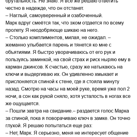
брутальность. Не знаю. Я все же решаю ответить
честно в надежде, что он отстанет.
– Наглый, самоуверенный и озабоченный.
Марк вдруг смеётся так, что эхом отдается по всему
пролету. Я неодобряюще шикаю на него.
– Столько комплиментов, милая, не ожидал. –
жеманно улыбается парень и тянется ко мне с
объятиями. Я быстро уворачиваюсь от его рук и
пользуясь заминкой, на свой страх и риск ныряю ему в
карман джинсов. К счастью, сразу же натыкаюсь на
ключи и выдергиваю их. Он удивленно хмыкает и
прислоняется спиной к стене, где я стояла минуту
назад. Смотрю на часы на моей руке, время уже пол 2
ночи, а сон как рукой сняло, хотя усталость в ногах все
же ощущается.
– Пошли завтра на свидание.– раздается голос Марка
за спиной, пока я поворачиваю ключ в замке. Он точно
глухой. Я решаю попытаться еще раз:
– Нет, Марк. Я серьезно, меня не интересует общение