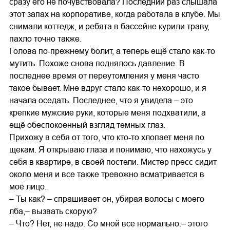
сразу его не почувствовала? Последний раз слышала
этот запах на корпоративе, когда работала в клубе. Мы
снимали коттедж, и ребята в бассейне курили траву,
пахло точно также.
Голова по-прежнему болит, а теперь ещё стало как-то
мутить. Похоже снова поднялось давление. В
последнее время от переутомления у меня часто
такое бывает. Мне вдруг стало как-то нехорошо, и я
начала оседать. Последнее, что я увидела – это
крепкие мужские руки, которые меня подхватили, а
ещё обеспокоенный взгляд темных глаз.
Прихожу в себя от того, что кто-то хлопает меня по
щекам. Я открываю глаза и понимаю, что нахожусь у
себя в квартире, в своей постели. Мистер пресс сидит
около меня и все также тревожно всматривается в
моё лицо.
– Ты как? – спрашивает он, убирая волосы с моего
лба,– вызвать скорую?
– Что? Нет, не надо. Со мной все нормально.– этого