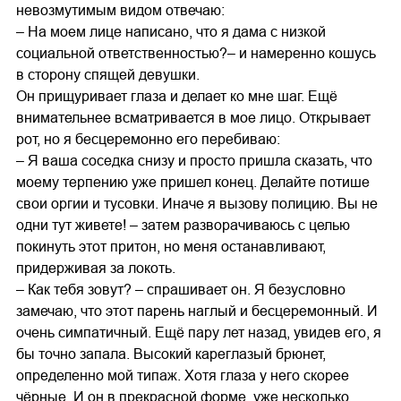
невозмутимым видом отвечаю:
– На моем лице написано, что я дама с низкой
социальной ответственностью?– и намеренно кошусь
в сторону спящей девушки.
Он прищуривает глаза и делает ко мне шаг. Ещё
внимательнее всматривается в мое лицо. Открывает
рот, но я бесцеремонно его перебиваю:
– Я ваша соседка снизу и просто пришла сказать, что
моему терпению уже пришел конец. Делайте потише
свои оргии и тусовки. Иначе я вызову полицию. Вы не
одни тут живете! – затем разворачиваюсь с целью
покинуть этот притон, но меня останавливают,
придерживая за локоть.
– Как тебя зовут? – спрашивает он. Я безусловно
замечаю, что этот парень наглый и бесцеремонный. И
очень симпатичный. Ещё пару лет назад, увидев его, я
бы точно запала. Высокий кареглазый брюнет,
определенно мой типаж. Хотя глаза у него скорее
чёрные. И он в прекрасной форме, уже несколько