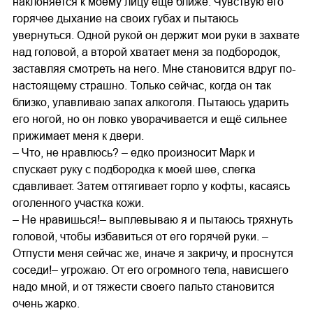
наклоняется к моему лицу еще ближе. Чувствую его
горячее дыхание на своих губах и пытаюсь
увернуться. Одной рукой он держит мои руки в захвате
над головой, а второй хватает меня за подбородок,
заставляя смотреть на него. Мне становится вдруг по-
настоящему страшно. Только сейчас, когда он так
близко, улавливаю запах алкоголя. Пытаюсь ударить
его ногой, но он ловко уворачивается и ещё сильнее
прижимает меня к двери.
– Что, не нравлюсь? – едко произносит Марк и
спускает руку с подбородка к моей шее, слегка
сдавливает. Затем оттягивает горло у кофты, касаясь
оголенного участка кожи.
– Не нравишься!– выплевываю я и пытаюсь тряхнуть
головой, чтобы избавиться от его горячей руки. –
Отпусти меня сейчас же, иначе я закричу, и проснутся
соседи!– угрожаю. От его огромного тела, нависшего
надо мной, и от тяжести своего пальто становится
очень жарко.