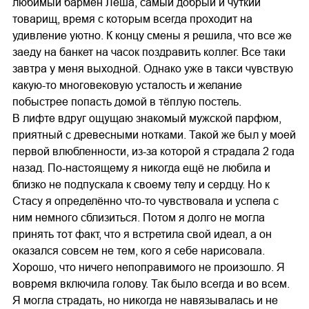
любимый бармен Леша, самый добрый и чуткий
товарищ, время с которым всегда проходит на
удивление уютно. К концу смены я решила, что все же
заеду на банкет на часок поздравить коллег. Все таки
завтра у меня выходной. Однако уже в такси чувствую
какую-то многовековую усталость и желание
побыстрее попасть домой в тёплую постель.
В лифте вдруг ощущаю знакомый мужской парфюм,
приятный с древесными нотками. Такой же был у моей
первой влюбленности, из-за которой я страдала 2 года
назад. По-настоящему я никогда ещё не любила и
близко не подпускала к своему телу и сердцу. Но к
Стасу я определённо что-то чувствовала и успела с
ним немного сблизиться. Потом я долго не могла
принять тот факт, что я встретила свой идеал, а он
оказался совсем не тем, кого я себе нарисовала.
Хорошо, что ничего непоправимого не произошло. Я
вовремя включила голову. Так было всегда и во всем.
Я могла страдать, но никогда не навязывалась и не