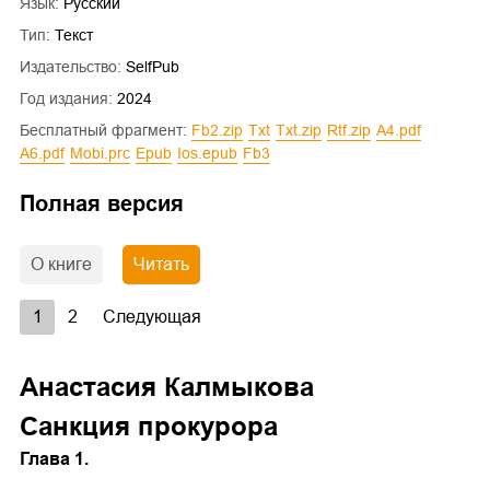
Язык:
Русский
Тип:
Текст
Издательство:
SelfPub
Год издания:
2024
Бесплатный фрагмент:
fb2.zip
txt
txt.zip
rtf.zip
a4.pdf
a6.pdf
mobi.prc
epub
ios.epub
fb3
Полная версия
О книге
Читать
1
2
Следующая
Анастасия Калмыкова
Санкция прокурора
Глава 1.