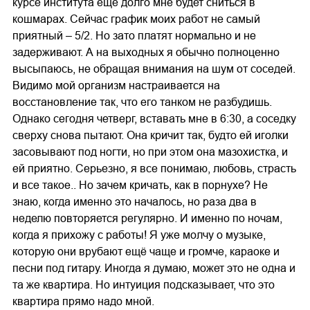
курсе института еще долго мне будет сниться в
кошмарах. Сейчас график моих работ не самый
приятный – 5/2. Но зато платят нормально и не
задерживают. А на выходных я обычно полноценно
высыпаюсь, не обращая внимания на шум от соседей.
Видимо мой организм настраивается на
восстановление так, что его танком не разбудишь.
Однако сегодня четверг, вставать мне в 6:30, а соседку
сверху снова пытают. Она кричит так, будто ей иголки
засовывают под ногти, но при этом она мазохистка, и
ей приятно. Серьезно, я все понимаю, любовь, страсть
и все такое.. Но зачем кричать, как в порнухе? Не
знаю, когда именно это началось, но раза два в
неделю повторяется регулярно. И именно по ночам,
когда я прихожу с работы! Я уже молчу о музыке,
которую они врубают ещё чаще и громче, караоке и
песни под гитару. Иногда я думаю, может это не одна и
та же квартира. Но интуиция подсказывает, что это
квартира прямо надо мной.