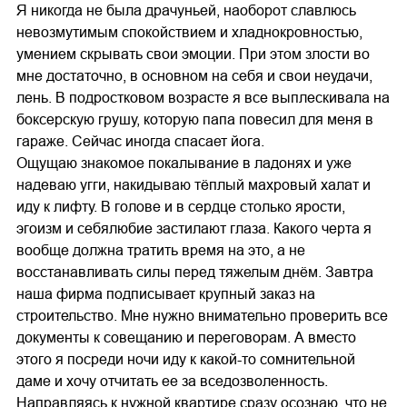
Я никогда не была драчуньей, наоборот славлюсь
невозмутимым спокойствием и хладнокровностью,
умением скрывать свои эмоции. При этом злости во
мне достаточно, в основном на себя и свои неудачи,
лень. В подростковом возрасте я все выплескивала на
боксерскую грушу, которую папа повесил для меня в
гараже. Сейчас иногда спасает йога.
Ощущаю знакомое покалывание в ладонях и уже
надеваю угги, накидываю тёплый махровый халат и
иду к лифту. В голове и в сердце столько ярости,
эгоизм и себялюбие застилают глаза. Какого черта я
вообще должна тратить время на это, а не
восстанавливать силы перед тяжелым днём. Завтра
наша фирма подписывает крупный заказ на
строительство. Мне нужно внимательно проверить все
документы к совещанию и переговорам. А вместо
этого я посреди ночи иду к какой-то сомнительной
даме и хочу отчитать ее за вседозволенность.
Направляясь к нужной квартире сразу осознаю, что не