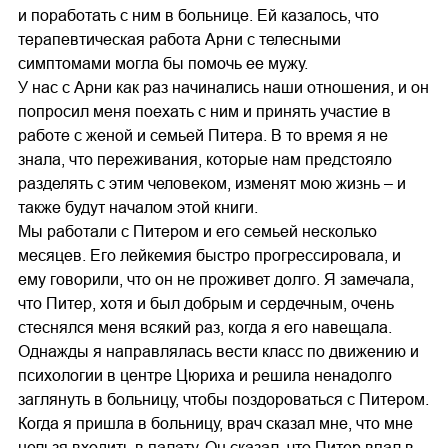
и поработать с ним в больнице. Ей казалось, что
терапевтическая работа Арни с телесными
симптомами могла бы помочь ее мужу.
У нас с Арни как раз начинались наши отношения, и он
попросил меня поехать с ним и принять участие в
работе с женой и семьей Питера. В то время я не
знала, что переживания, которые нам предстояло
разделять с этим человеком, изменят мою жизнь – и
также будут началом этой книги.
Мы работали с Питером и его семьей несколько
месяцев. Его лейкемия быстро прогрессировала, и
ему говорили, что он не проживет долго. Я замечала,
что Питер, хотя и был добрым и сердечным, очень
стеснялся меня всякий раз, когда я его навещала.
Однажды я направлялась вести класс по движению и
психологии в центре Цюриха и решила ненадолго
заглянуть в больницу, чтобы поздороваться с Питером.
Когда я пришла в больницу, врач сказал мне, что мне
нельзя входить в палату. Он сказал, что Питер впал в