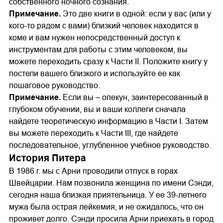
собственного ночного сознания.
Примечание.
Это две книги в одной: если у вас (или у
кого-то рядом с вами) близкий человек находится в
коме и вам нужен непосредственный доступ к
инструментам для работы с этим человеком, вы
можете переходить сразу к Части II. Положите книгу у
постели вашего близкого и используйте ее как
пошаговое руководство.
Примечание.
Если вы – опекун, заинтересованный в
глубоком обучении, вы и ваши коллеги сначала
найдете теоретическую информацию в Части I. Затем
вы можете переходить к Части III, где найдете
последовательное, углубленное учебное руководство.
История Питера
В 1986 г. мы с Арни проводили отпуск в горах
Швейцарии. Нам позвонила женщина по имени Сэнди,
сегодня наша близкая приятельница. У ее 39-летнего
мужа была острая лейкемия, и не ожидалось, что он
проживет долго. Сэнди просила Арни приехать в город