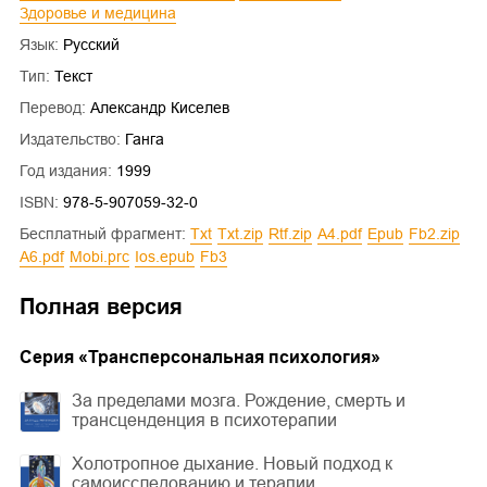
Здоровье и медицина
Язык:
Русский
Тип:
Текст
Перевод:
Александр Киселев
Издательство:
Ганга
Год издания:
1999
ISBN:
978-5-907059-32-0
Бесплатный фрагмент:
txt
txt.zip
rtf.zip
a4.pdf
epub
fb2.zip
a6.pdf
mobi.prc
ios.epub
fb3
Полная версия
Cерия «
Трансперсональная психология
»
За пределами мозга. Рождение, смерть и
трансценденция в психотерапии
Холотропное дыхание. Новый подход к
самоисследованию и терапии