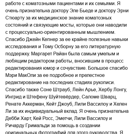
работе с коматозными пациентами и их семьями. Я
очень признательна доктору Эле Бьеде и доктору Эрни
Стюарту за их медицинское знание коматозных
состояний и связующие мосты, которые они наводили
с процессуально-ориентированным мышлением.
Спасибо Джейн Кепнер за ее крайне полезные навыки
исследования и Тому Осборну за его литературную
поддержку. Маргарет Райан была самым умелым и
любящим редактором работы, вносившим в процесс
редактирования юмор и сочувствие. Большое спасибо
Мэри МакОли за ее подробное и прелестное
редактирование на последних стадиях рукописи.
Спасибо также Соне Штрауб, Лейн Арье, Хербу Лонгу,
Ингрид и Штефену Шуйтевёрдер, Саломе Шварц,
Ренате Аккерман, Кейт Джоуб, Лили Вассилоу и Хелен
Ли за их индивидуальный вклад. Я очень признательна
Дебби Харт, Кей Росс, Эметчи, Лили Вассилоу и
Ричарду Гримальди за помощь в создании
оригинальных фотографий для этого руководства. Я