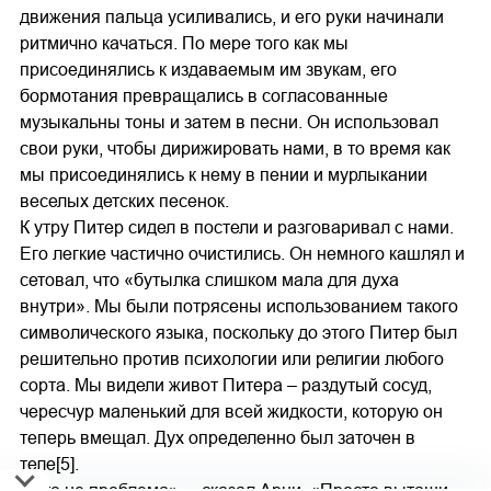
движения пальца усиливались, и его руки начинали
ритмично качаться. По мере того как мы
присоединялись к издаваемым им звукам, его
бормотания превращались в согласованные
музыкальны тоны и затем в песни. Он использовал
свои руки, чтобы дирижировать нами, в то время как
мы присоединялись к нему в пении и мурлыкании
веселых детских песенок.
К утру Питер сидел в постели и разговаривал с нами.
Его легкие частично очистились. Он немного кашлял и
сетовал, что «бутылка слишком мала для духа
внутри». Мы были потрясены использованием такого
символического языка, поскольку до этого Питер был
решительно против психологии или религии любого
сорта. Мы видели живот Питера – раздутый сосуд,
чересчур маленький для всей жидкости, которую он
теперь вмещал. Дух определенно был заточен в
теле[5].
«Это не проблема», – сказал Арни. «Просто вытащи