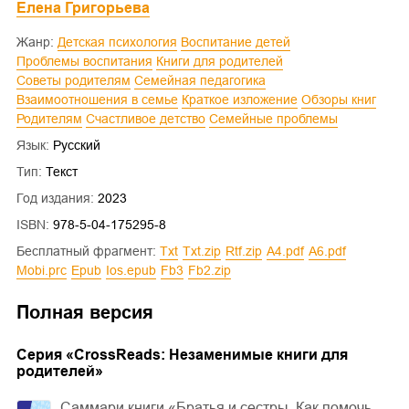
Елена Григорьева
Жанр:
Детская психология
Воспитание детей
Проблемы воспитания
Книги для родителей
Советы родителям
Семейная педагогика
Взаимоотношения в семье
Краткое изложение
Обзоры книг
Родителям
Счастливое детство
Семейные проблемы
Язык:
Русский
Тип:
Текст
Год издания:
2023
ISBN:
978-5-04-175295-8
Бесплатный фрагмент:
txt
txt.zip
rtf.zip
a4.pdf
a6.pdf
mobi.prc
epub
ios.epub
fb3
fb2.zip
Полная версия
Cерия «
CrossReads: Незаменимые книги для
родителей
»
Саммари книги «Братья и сестры. Как помочь