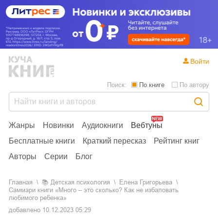
Войти
Поиск:
По книге
По автору
Жанры
Новинки
Аудиокниги
Вебтуны
Бесплатные книги
Краткий пересказ
Рейтинг книг
Авторы
Серии
Блог
Главная
📚
детская психология
Елена Григорьева
Саммари книги «Много – это сколько? Как не избаловать
любимого ребенка»
добавлено
10.12.2023 05:29