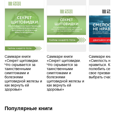
Саммари книги
Саммари книги
Саммари книги
«Секрет щитовидки.
«Секрет щитовидки.
«Смелость не
Что скрывается за
Что скрывается за
нравиться. Как
таинственными
таинственными
полюбить себя,
симптомами и
симптомами и
свое призвание
болезнями
болезнями
выбрать счасть
щитовидной железы и
щитовидной железы и
как вернуть ей
как вернуть ей
здоровье»
здоровье»
Популярные книги