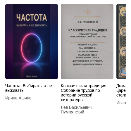
Частота. Выбирать, а не
Классическая традиция.
Домашн
выживать.
Собрание трудов по
царей в
истории русской
столети
Ирина Ашина
литературы
Иван Е
Лев Васильевич
Пумпянский