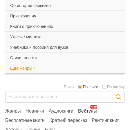
об истории серьезно
приключения
книги о приключениях
ужасы / мистика
учебники и пособия для вузов
cтихи, поэзия
Еще
жанры
Поиск:
По книге
По автору
Жанры
Новинки
Аудиокниги
Вебтуны
Бесплатные книги
Краткий пересказ
Рейтинг книг
Авторы
Серии
Блог