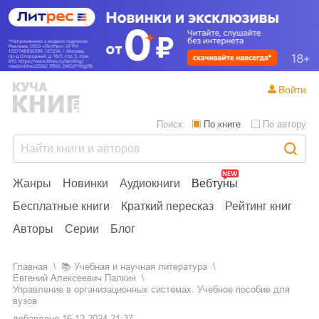
Войти
Поиск:
По книге
По автору
Жанры
Новинки
Аудиокниги
Вебтуны
Бесплатные книги
Краткий пересказ
Рейтинг книг
Авторы
Серии
Блог
Главная
📚
учебная и научная литература
Евгений Алексеевич Палкин
Управление в организационных системах. Учебное пособие для
вузов
добавлено
16.12.2024 21:37