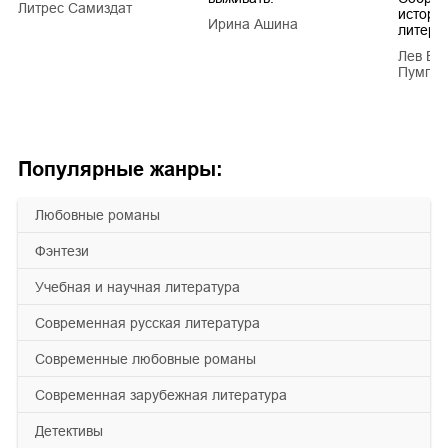
Литрес Самиздат
истори
Ирина Ашина
литера
Лев Ва
Пумпян
Популярные жанры:
любовные романы
фэнтези
учебная и научная литература
современная русская литература
современные любовные романы
современная зарубежная литература
детективы