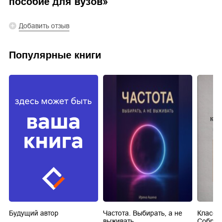
пособие для вузов
»
Добавить отзыв
Популярные книги
Будущий автор
Частота. Выбирать, а не
Класси
выживать.
Собран