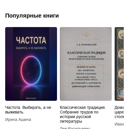
Популярные книги
Частота. Выбирать, а не
Классическая традиция.
Домашн
выживать.
Собрание трудов по
царей в
истории русской
столети
Ирина Ашина
литературы
Иван Е
Лев Васильевич