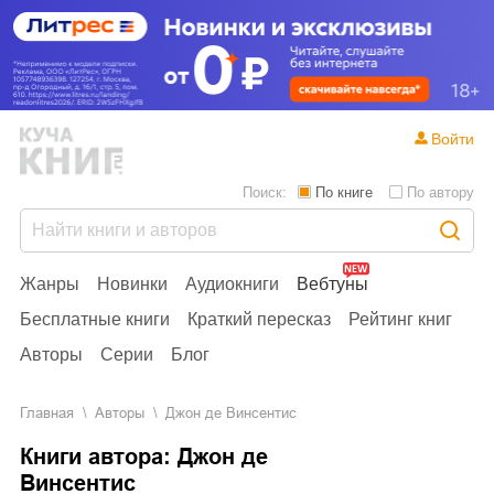
Войти
Поиск:
По книге
По автору
Жанры
Новинки
Аудиокниги
Вебтуны
Бесплатные книги
Краткий пересказ
Рейтинг книг
Авторы
Серии
Блог
Главная
Aвторы
Джон де Винсентис
Книги автора: Джон де
Винсентис