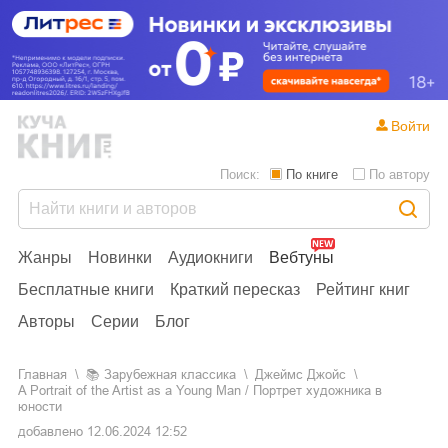
Войти
Поиск:
По книге
По автору
Жанры
Новинки
Аудиокниги
Вебтуны
Бесплатные книги
Краткий пересказ
Рейтинг книг
Авторы
Серии
Блог
Главная
📚
зарубежная классика
Джеймс Джойс
A Portrait of the Artist as a Young Man / Портрет художника в
юности
добавлено
12.06.2024 12:52