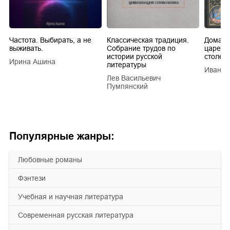
Частота. Выбирать, а не
Классическая традиция.
Домашн
выживать.
Собрание трудов по
царей в
истории русской
столети
Ирина Ашина
литературы
Иван Е
Лев Васильевич
Пумпянский
Популярные жанры:
любовные романы
фэнтези
учебная и научная литература
современная русская литература