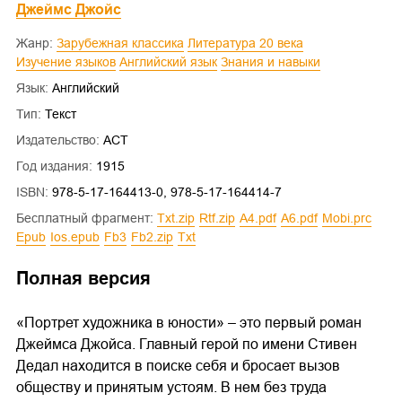
Джеймс Джойс
Жанр:
Зарубежная классика
Литература 20 века
Изучение языков
Английский язык
Знания и навыки
Язык:
Английский
Тип:
Текст
Издательство:
АСТ
Год издания:
1915
ISBN:
978-5-17-164413-0, 978-5-17-164414-7
Бесплатный фрагмент:
txt.zip
rtf.zip
a4.pdf
a6.pdf
mobi.prc
epub
ios.epub
fb3
fb2.zip
txt
Полная версия
«Портрет художника в юности» – это первый роман
Джеймса Джойса. Главный герой по имени Стивен
Дедал находится в поиске себя и бросает вызов
обществу и принятым устоям. В нем без труда