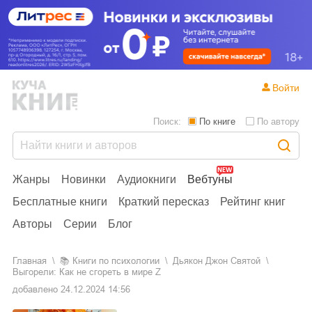
Войти
Поиск:
По книге
По автору
Жанры
Новинки
Аудиокниги
Вебтуны
Бесплатные книги
Краткий пересказ
Рейтинг книг
Авторы
Серии
Блог
Главная
📚
книги по психологии
Дьякон Джон Святой
Выгорели: Как не сгореть в мире Z
добавлено
24.12.2024 14:56