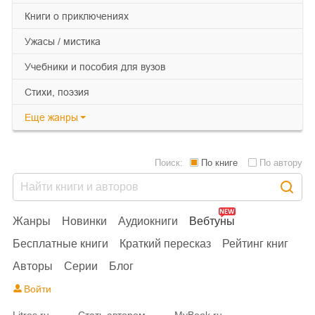
книги о приключениях
ужасы / мистика
учебники и пособия для вузов
cтихи, поэзия
Еще
жанры
Поиск:
По книге
По автору
Жанры
Новинки
Аудиокниги
Вебтуны
Бесплатные книги
Краткий пересказ
Рейтинг книг
Авторы
Серии
Блог
Войти
Litres.ru
Стать автором
MyBook.ru