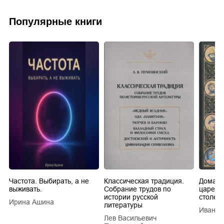
Популярные книги
Частота. Выбирать, а не
Классическая традиция.
Домашн
выживать.
Собрание трудов по
царей в
истории русской
столети
Ирина Ашина
литературы
Иван Е
Лев Васильевич