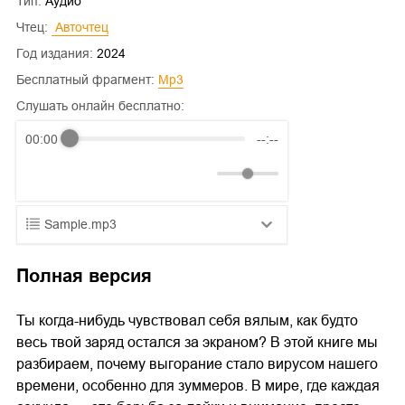
Тип:
Аудио
Чтец:
 Авточтец
Год издания:
2024
Бесплатный фрагмент:
mp3
Слушать онлайн бесплатно:
00:00
--:--
Sample.mp3
01.mp3
25:10
Полная версия
02.mp3
20:50
Ты когда-нибудь чувствовал себя вялым, как будто
03.mp3
14:00
весь твой заряд остался за экраном? В этой книге мы
разбираем, почему выгорание стало вирусом нашего
времени, особенно для зуммеров. В мире, где каждая